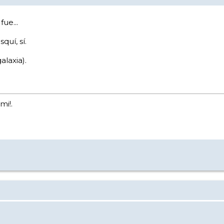
ue...
uí, sí.
alaxia).
mi!.