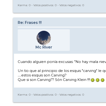
Karma:
0
- Votos positivos:
0
- Votos negativos:
0
Re: Frases !!!
Mc River
Cuando alguien ponía excusas: "No hay mala nieve
Un tio que al principio de los esquis "carving" le q
.....estos esquis son Carving?
Que si son Carving?? Són Carving Klein !!!!
Karma:
0
- Votos positivos:
0
- Votos negativos:
0