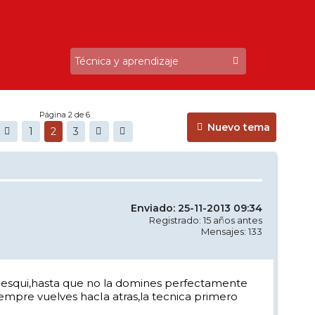
Página 2 de 6
Nuevo tema
1
2
3
Enviado: 25-11-2013 09:34
Registrado: 15 años antes
Mensajes: 133
el esqui,hasta que no la domines perfectamente
siempre vuelves hacIa atras,la tecnica primero