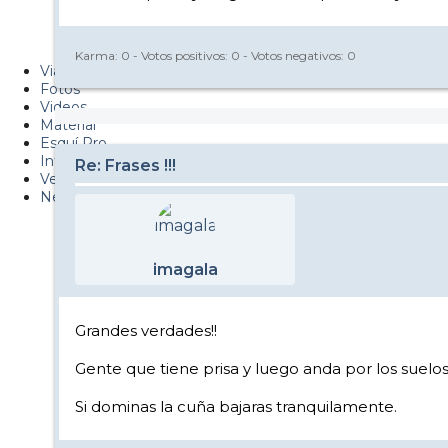
Metiendo Cantos
PUCAF - Blog
Karma:
0
- Votos positivos:
0
- Votos negativos:
0
Viajes
Fotos
Videos
Material
Esquí Pro
Infonieve
Re: Frases !!!
Verano
Nevalog
imagala
Grandes verdades!!
Gente que tiene prisa y luego anda por los suelos
Si dominas la cuña bajaras tranquilamente.