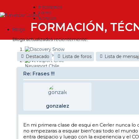
Estaciones
Foros
Noticias
FORMACIÓN, TÉCN
Reportajes
Blogs
Blogs actualizados recientemente:
Discovery Snow
Destacado
Lista de foros
Lista de mensa
Nevasport Chile
Re: Frases !!!
Esquiaryviajar.com
nevasport blog
Brasil
gonzalez
It's a powder da
Diario de un friki
En mi primera clase de esqui en Cerler nunca lo 
no empezaras a esquiar bien"casi todo el mundo ti
Revista NIX
entra despacio y luego con la experiencia y el