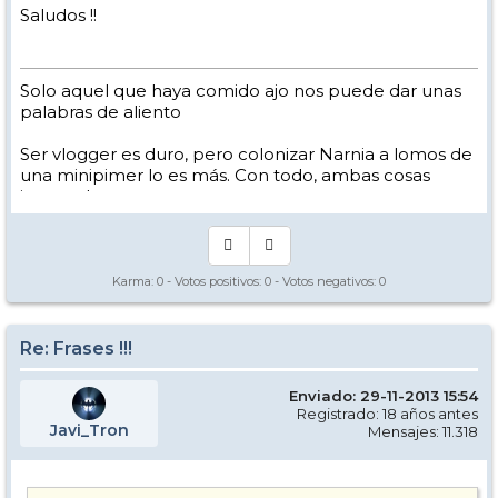
Saludos !!
Solo aquel que haya comido ajo nos puede dar unas
palabras de aliento
Ser vlogger es duro, pero colonizar Narnia a lomos de
una minipimer lo es más. Con todo, ambas cosas
intento hacer.
Yo hago esquí extremo : voy de extremo a extremo
de la pista
Los caminos del esquí son inescrotables ...
Karma:
0
- Votos positivos:
0
- Votos negativos:
0
Re: Frases !!!
Enviado: 29-11-2013 15:54
Registrado: 18 años antes
Javi_Tron
Mensajes: 11.318