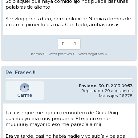
Solo aquel que haya comido ajo nos puede dar unas
palabras de aliento
Ser vlogger es duro, pero colonizar Narnia a lomos de
una minipimer lo es más. Con todo, ambas cosas
intento hacer.
Yo hago esquí extremo : voy de extremo a extremo
de la pista
Los caminos del esquí son inescrotables ...
Karma:
0
- Votos positivos:
0
- Votos negativos:
0
Re: Frases !!!
Enviado: 30-11-2013 09:53
Registrado: 20 años antes
Carme
Mensajes: 26.378
La frase que me dijo un remontero de Grau Roig
cuando yo era muy pequeña. Él era un señor
muuuuuy mayor (o eso me parecía a mí).
Era ya tarde, casi no había nadie y yo subía y bajaba