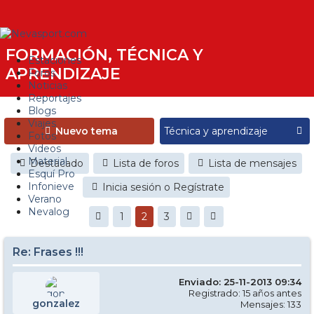
FORMACIÓN, TÉCNICA Y
Estaciones
APRENDIZAJE
Foros
Noticias
Reportajes
Blogs
Viajes
Nuevo tema
Fotos
Videos
Material
Destacado
Lista de foros
Lista de mensajes
Esquí Pro
Infonieve
Inicia sesión o Regístrate
Verano
Nevalog
1
2
3
Re: Frases !!!
Enviado: 25-11-2013 09:34
Registrado: 15 años antes
gonzalez
Mensajes: 133