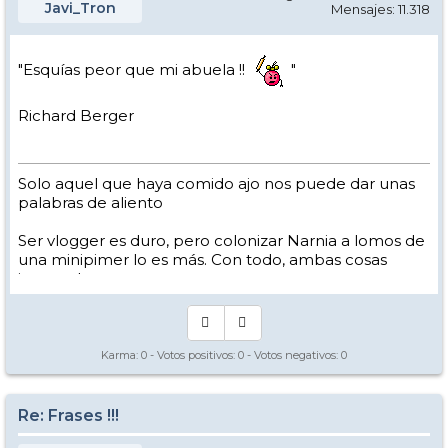
Javi_Tron
Mensajes: 11.318
"Esquías peor que mi abuela !!
"
Richard Berger
Solo aquel que haya comido ajo nos puede dar unas
palabras de aliento
Ser vlogger es duro, pero colonizar Narnia a lomos de
una minipimer lo es más. Con todo, ambas cosas
intento hacer.
Yo hago esquí extremo : voy de extremo a extremo
de la pista
Los caminos del esquí son inescrotables ...
Karma:
0
- Votos positivos:
0
- Votos negativos:
0
Re: Frases !!!