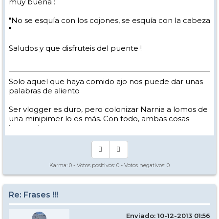
muy buena :
"No se esquía con los cojones, se esquía con la cabeza
"
Saludos y que disfruteis del puente !
Solo aquel que haya comido ajo nos puede dar unas
palabras de aliento
Ser vlogger es duro, pero colonizar Narnia a lomos de
una minipimer lo es más. Con todo, ambas cosas
intento hacer.
Yo hago esquí extremo : voy de extremo a extremo
de la pista
Los caminos del esquí son inescrotables ...
Karma:
0
- Votos positivos:
0
- Votos negativos:
0
Re: Frases !!!
Enviado: 10-12-2013 01:56