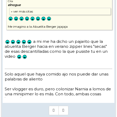
Cita
elnogue
Me imagino a la Abuelita Berger jajajaja
a mi me ha dicho un pajarito que la
abuelita Berger hacia en verano zipper lines "secas"
de esas descantilladas como la que pusiste tu en un
video
Solo aquel que haya comido ajo nos puede dar unas
palabras de aliento
Ser vlogger es duro, pero colonizar Narnia a lomos de
una minipimer lo es más. Con todo, ambas cosas
intento hacer.
Yo hago esquí extremo : voy de extremo a extremo
de la pista
Los caminos del esquí son inescrotables ...