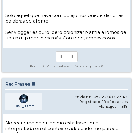
Solo aquel que haya comido ajo nos puede dar unas
palabras de aliento
Ser vlogger es duro, pero colonizar Narnia a lomos de
una minipimer lo es más. Con todo, ambas cosas
intento hacer.
Yo hago esquí extremo : voy de extremo a extremo
de la pista
Los caminos del esquí son inescrotables ...
Karma:
0
- Votos positivos:
0
- Votos negativos:
0
Re: Frases !!!
Enviado: 05-12-2013 23:42
Registrado: 18 años antes
Javi_Tron
Mensajes: 11.318
No recuerdo de quien era esta frase , que
interpretada en el contexto adecuado me parece