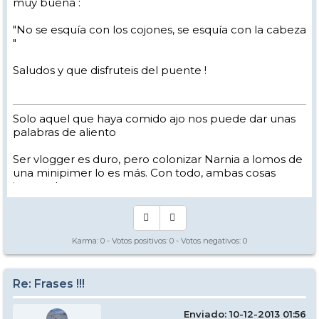
muy buena :
"No se esquía con los cojones, se esquía con la cabeza
"
Saludos y que disfruteis del puente !
Solo aquel que haya comido ajo nos puede dar unas
palabras de aliento
Ser vlogger es duro, pero colonizar Narnia a lomos de
una minipimer lo es más. Con todo, ambas cosas
intento hacer.
Yo hago esquí extremo : voy de extremo a extremo
de la pista
Los caminos del esquí son inescrotables ...
Karma:
0
- Votos positivos:
0
- Votos negativos:
0
Re: Frases !!!
Enviado: 10-12-2013 01:56