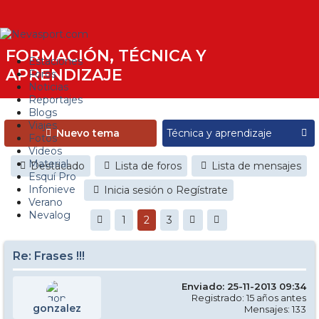
FORMACIÓN, TÉCNICA Y
Estaciones
APRENDIZAJE
Foros
Noticias
Reportajes
Blogs
Viajes
Nuevo tema
Fotos
Videos
Material
Destacado
Lista de foros
Lista de mensajes
Esquí Pro
Infonieve
Inicia sesión o Regístrate
Verano
Nevalog
1
2
3
Re: Frases !!!
Enviado: 25-11-2013 09:34
Registrado: 15 años antes
gonzalez
Mensajes: 133