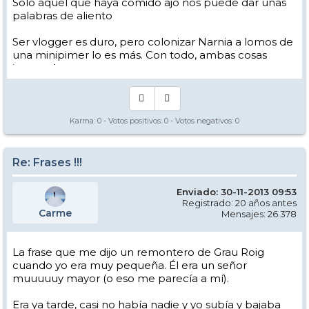
Solo aquel que haya comido ajo nos puede dar unas
palabras de aliento
Ser vlogger es duro, pero colonizar Narnia a lomos de
una minipimer lo es más. Con todo, ambas cosas
intento hacer.
Yo hago esquí extremo : voy de extremo a extremo
de la pista
Los caminos del esquí son inescrotables ...
Karma:
0
- Votos positivos:
0
- Votos negativos:
0
Re: Frases !!!
Enviado: 30-11-2013 09:53
Registrado: 20 años antes
Carme
Mensajes: 26.378
La frase que me dijo un remontero de Grau Roig
cuando yo era muy pequeña. Él era un señor
muuuuuy mayor (o eso me parecía a mí).
Era ya tarde, casi no había nadie y yo subía y bajaba