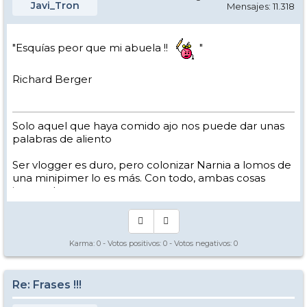
Javi_Tron
Mensajes: 11.318
"Esquías peor que mi abuela !!
"
Richard Berger
Solo aquel que haya comido ajo nos puede dar unas
palabras de aliento
Ser vlogger es duro, pero colonizar Narnia a lomos de
una minipimer lo es más. Con todo, ambas cosas
intento hacer.
Yo hago esquí extremo : voy de extremo a extremo
de la pista
Los caminos del esquí son inescrotables ...
Karma:
0
- Votos positivos:
0
- Votos negativos:
0
Re: Frases !!!