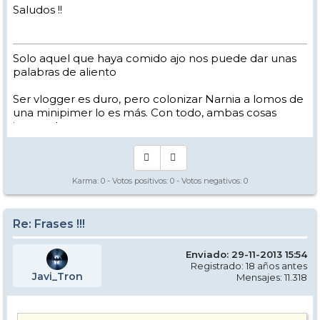
Saludos !!
Solo aquel que haya comido ajo nos puede dar unas
palabras de aliento
Ser vlogger es duro, pero colonizar Narnia a lomos de
una minipimer lo es más. Con todo, ambas cosas
intento hacer.
Yo hago esquí extremo : voy de extremo a extremo
de la pista
Los caminos del esquí son inescrotables ...
Karma:
0
- Votos positivos:
0
- Votos negativos:
0
Re: Frases !!!
Enviado: 29-11-2013 15:54
Registrado: 18 años antes
Javi_Tron
Mensajes: 11.318