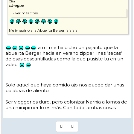
Cita
elnogue
Me imagino a la Abuelita Berger jajajaja
a mi me ha dicho un pajarito que la
abuelita Berger hacia en verano zipper lines "secas"
de esas descantilladas como la que pusiste tu en un
video
Solo aquel que haya comido ajo nos puede dar unas
palabras de aliento
Ser vlogger es duro, pero colonizar Narnia a lomos de
una minipimer lo es más. Con todo, ambas cosas
intento hacer.
Yo hago esquí extremo : voy de extremo a extremo
de la pista
Los caminos del esquí son inescrotables ...