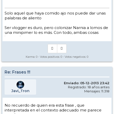
Solo aquel que haya comido ajo nos puede dar unas
palabras de aliento
Ser vlogger es duro, pero colonizar Narnia a lomos de
una minipimer lo es más. Con todo, ambas cosas
intento hacer.
Yo hago esquí extremo : voy de extremo a extremo
de la pista
Los caminos del esquí son inescrotables ...
Karma:
0
- Votos positivos:
0
- Votos negativos:
0
Re: Frases !!!
Enviado: 05-12-2013 23:42
Registrado: 18 años antes
Javi_Tron
Mensajes: 11.318
No recuerdo de quien era esta frase , que
interpretada en el contexto adecuado me parece