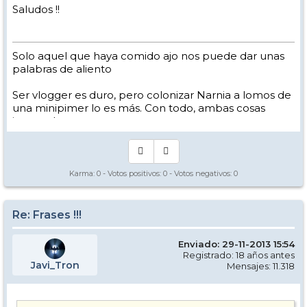
Saludos !!
Solo aquel que haya comido ajo nos puede dar unas
palabras de aliento
Ser vlogger es duro, pero colonizar Narnia a lomos de
una minipimer lo es más. Con todo, ambas cosas
intento hacer.
Yo hago esquí extremo : voy de extremo a extremo
de la pista
Los caminos del esquí son inescrotables ...
Karma:
0
- Votos positivos:
0
- Votos negativos:
0
Re: Frases !!!
Enviado: 29-11-2013 15:54
Registrado: 18 años antes
Javi_Tron
Mensajes: 11.318