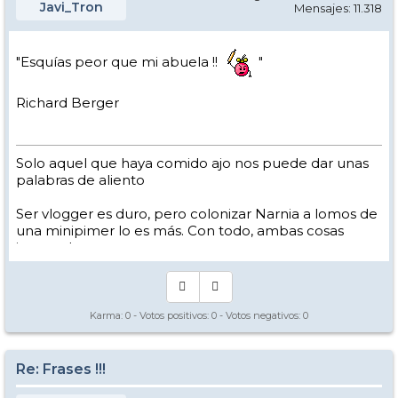
Javi_Tron
Mensajes: 11.318
"Esquías peor que mi abuela !!
"
Richard Berger
Solo aquel que haya comido ajo nos puede dar unas
palabras de aliento
Ser vlogger es duro, pero colonizar Narnia a lomos de
una minipimer lo es más. Con todo, ambas cosas
intento hacer.
Yo hago esquí extremo : voy de extremo a extremo
de la pista
Los caminos del esquí son inescrotables ...
Karma:
0
- Votos positivos:
0
- Votos negativos:
0
Re: Frases !!!