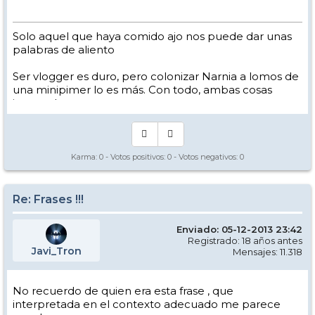
Solo aquel que haya comido ajo nos puede dar unas
palabras de aliento
Ser vlogger es duro, pero colonizar Narnia a lomos de
una minipimer lo es más. Con todo, ambas cosas
intento hacer.
Yo hago esquí extremo : voy de extremo a extremo
de la pista
Los caminos del esquí son inescrotables ...
Karma:
0
- Votos positivos:
0
- Votos negativos:
0
Re: Frases !!!
Enviado: 05-12-2013 23:42
Registrado: 18 años antes
Javi_Tron
Mensajes: 11.318
No recuerdo de quien era esta frase , que
interpretada en el contexto adecuado me parece