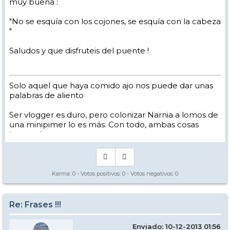
muy buena :
"No se esquía con los cojones, se esquía con la cabeza
"
Saludos y que disfruteis del puente !
Solo aquel que haya comido ajo nos puede dar unas
palabras de aliento
Ser vlogger es duro, pero colonizar Narnia a lomos de
una minipimer lo es más. Con todo, ambas cosas
intento hacer.
Yo hago esquí extremo : voy de extremo a extremo
de la pista
Los caminos del esquí son inescrotables ...
Karma:
0
- Votos positivos:
0
- Votos negativos:
0
Re: Frases !!!
Enviado: 10-12-2013 01:56