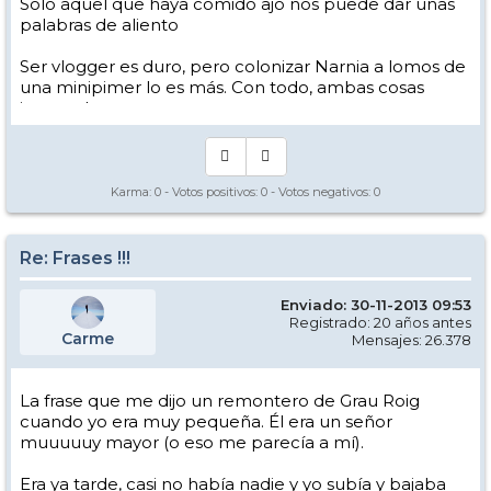
Solo aquel que haya comido ajo nos puede dar unas
palabras de aliento
Ser vlogger es duro, pero colonizar Narnia a lomos de
una minipimer lo es más. Con todo, ambas cosas
intento hacer.
Yo hago esquí extremo : voy de extremo a extremo
de la pista
Los caminos del esquí son inescrotables ...
Karma:
0
- Votos positivos:
0
- Votos negativos:
0
Re: Frases !!!
Enviado: 30-11-2013 09:53
Registrado: 20 años antes
Carme
Mensajes: 26.378
La frase que me dijo un remontero de Grau Roig
cuando yo era muy pequeña. Él era un señor
muuuuuy mayor (o eso me parecía a mí).
Era ya tarde, casi no había nadie y yo subía y bajaba