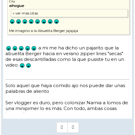
Cita
elnogue
Me imagino a la Abuelita Berger jajajaja
a mi me ha dicho un pajarito que la
abuelita Berger hacia en verano zipper lines "secas"
de esas descantilladas como la que pusiste tu en un
video
Solo aquel que haya comido ajo nos puede dar unas
palabras de aliento
Ser vlogger es duro, pero colonizar Narnia a lomos de
una minipimer lo es más. Con todo, ambas cosas
intento hacer.
Yo hago esquí extremo : voy de extremo a extremo
de la pista
Los caminos del esquí son inescrotables ...