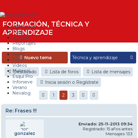
FORMACIÓN, TÉCNICA Y
Estaciones
APRENDIZAJE
Foros
Noticias
Reportajes
Blogs
Viajes
Nuevo tema
Fotos
Videos
Material
Destacado
Lista de foros
Lista de mensajes
Esquí Pro
Infonieve
Inicia sesión o Regístrate
Verano
Nevalog
1
2
3
Re: Frases !!!
Enviado: 25-11-2013 09:34
Registrado: 15 años antes
gonzalez
Mensajes: 133