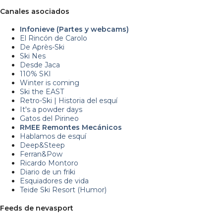
Canales asociados
Infonieve (Partes y webcams)
El Rincón de Carolo
De Après-Ski
Ski Nes
Desde Jaca
110% SKI
Winter is coming
Ski the EAST
Retro-Ski | Historia del esquí
It's a powder days
Gatos del Pirineo
RMEE Remontes Mecánicos
Hablamos de esquí
Deep&Steep
Ferran&Pow
Ricardo Montoro
Diario de un friki
Esquiadores de vida
Teide Ski Resort (Humor)
Feeds de nevasport