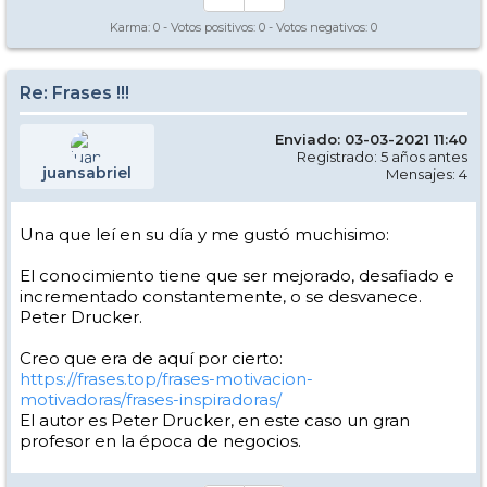
pregunta:
Karma:
0
- Votos positivos:
0
- Votos negativos:
0
De aqui quien es el que sabe menos??.....Entre nosotros nos miramos
y como nos conociamos, sabes quien es pero por prudencia nadie
dice nada.....
Re: Frases !!!
Ante la callada, responde:
SOY YO!
Enviado: 03-03-2021 11:40
Registrado: 5 años antes
Y añade: esquio cada dia, cada dia aprendo y no lo se todo!
juansabriel
Mensajes: 4
En ese momento te crees que solo es una forma de subirnos la moral,
ya que lo que ibamos a verle hacer y a ese nivel distaba mucho de lo
que nosotros, veinteañeros pipiolos, eramos capaces... Pero con el
Una que leí en su día y me gustó muchisimo:
paso de los años, aunque con dificultad, creo que lo he entendido (la
frase, lo de los baches aun no lo suficiente jeje).
El conocimiento tiene que ser mejorado, desafiado e
incrementado constantemente, o se desvanece.
Y mi preferida:
Peter Drucker.
Cuando me preguntan como esta la cosa:
Creo que era de aquí por cierto:
https://frases.top/frases-motivacion-
"Esta blanco y hace bajada !!!
"
motivadoras/frases-inspiradoras/
El autor es Peter Drucker, en este caso un gran
profesor en la época de negocios.