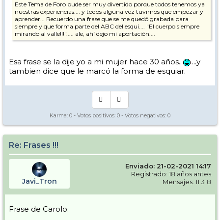
Este Tema de Foro pude ser muy divertido porque todos tenemos ya
nuestras experiencias.... y todos alguna vez tuvimos que empezar y
aprender... Recuerdo una frase que se me quedó grabada para
siempre y que forma parte del ABC del esquí.... "El cuerpo siempre
mirando al valle!!!"..... ale, ahí dejo mi aportación....
Esa frase se la dije yo a mi mujer hace 30 años..
...y
tambien dice que le marcó la forma de esquiar.
Karma:
0
- Votos positivos:
0
- Votos negativos:
0
Re: Frases !!!
Enviado: 21-02-2021 14:17
Registrado: 18 años antes
Javi_Tron
Mensajes: 11.318
Frase de Carolo: