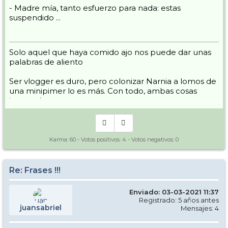
- Madre mía, tanto esfuerzo para nada: estas
suspendido ...
Solo aquel que haya comido ajo nos puede dar unas
palabras de aliento
Ser vlogger es duro, pero colonizar Narnia a lomos de
una minipimer lo es más. Con todo, ambas cosas
intento hacer.
Yo hago esquí extremo : voy de extremo a extremo
de la pista
Los caminos del esquí son inescrotables ...
Karma:
60
- Votos positivos:
4
- Votos negativos:
0
Re: Frases !!!
Enviado: 03-03-2021 11:37
Registrado: 5 años antes
juansabriel
Mensajes: 4