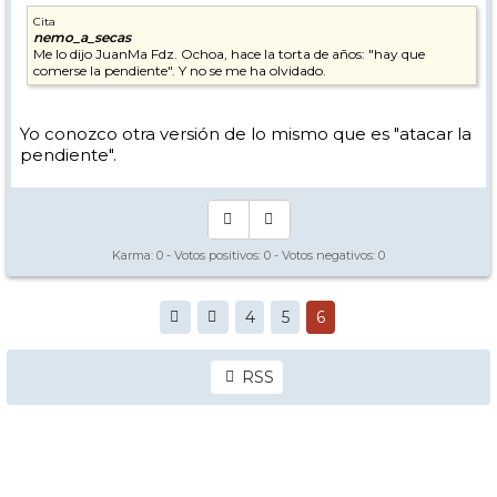
Cita
nemo_a_secas
Me lo dijo JuanMa Fdz. Ochoa, hace la torta de años: "hay que
comerse la pendiente". Y no se me ha olvidado.
Yo conozco otra versión de lo mismo que es "atacar la
pendiente".
Karma:
0
- Votos positivos:
0
- Votos negativos:
0
4
5
6
RSS