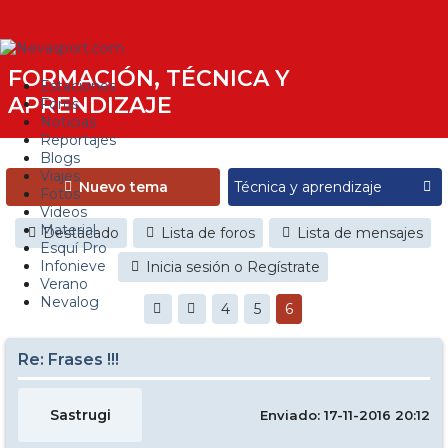
FORMACIÓN, TÉCNICA Y
Estaciones
APRENDIZAJE
Foros
Noticias
Reportajes
Blogs
Viajes
Nuevo tema
Fotos
Videos
Material
Destacado
Lista de foros
Lista de mensajes
Esquí Pro
Infonieve
Inicia sesión o Regístrate
Verano
Nevalog
4
5
6
Re: Frases !!!
Sastrugi
Enviado: 17-11-2016 20:12