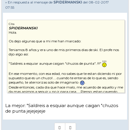
» En respuesta al mensaje de
SPIDERMANSKI
del 08-02-2017
07:55
Cita
SPIDERMANSKI
Hola.
Os dejo algunas que a mi me han marcado:
Teniamos 8 años y era uno de mis primeros dias de ski. El profe nos
dijo algo asi:
"Saldreis a esquiar aunque caigan "chuzos de punta"..!!!"
En ese momento, con esa edad, no sabes que te estan diciendo ni por
supuesto que es un chuzo!.....cuando te enteras de lo que es, siendo
pequeño, te aterrorizas solo de imaginarlo
.
Desde entonces, cada dia que hace malo, me acuerdo de aquello y me
da mas animos a seguir y no ir para casa.....Pienso: estan cayendo
chuzos de punta? no?....pues a seguir !..
Otra:
La mejor: "Saldreis a esquiar aunque caigan "chuzos
de punta jejejejeje
Año 1986, somos un grupito de monitores en un stage intensivo de
verano de baches en Tignes.
Aparece el mismisimo Henri Authier.... se pone delante nuestro y