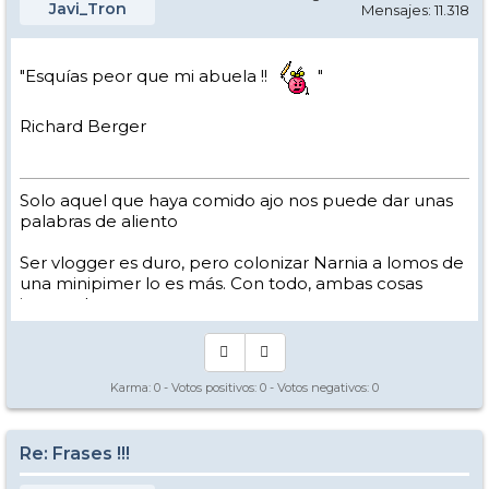
Javi_Tron
Mensajes: 11.318
"Esquías peor que mi abuela !!
"
Richard Berger
Solo aquel que haya comido ajo nos puede dar unas
palabras de aliento
Ser vlogger es duro, pero colonizar Narnia a lomos de
una minipimer lo es más. Con todo, ambas cosas
intento hacer.
Yo hago esquí extremo : voy de extremo a extremo
de la pista
Los caminos del esquí son inescrotables ...
Karma:
0
- Votos positivos:
0
- Votos negativos:
0
Re: Frases !!!