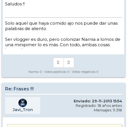
Saludos !!
Solo aquel que haya comido ajo nos puede dar unas
palabras de aliento
Ser vlogger es duro, pero colonizar Narnia a lomos de
una minipimer lo es más. Con todo, ambas cosas
intento hacer.
Yo hago esquí extremo : voy de extremo a extremo
de la pista
Los caminos del esquí son inescrotables ...
Karma:
0
- Votos positivos:
0
- Votos negativos:
0
Re: Frases !!!
Enviado: 29-11-2013 15:54
Registrado: 18 años antes
Javi_Tron
Mensajes: 11.318