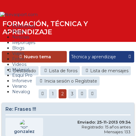
FORMACIÓN, TÉCNICA Y
Estaciones
APRENDIZAJE
Foros
Noticias
Reportajes
Blogs
Viajes
Nuevo tema
Fotos
Videos
Material
Destacado
Lista de foros
Lista de mensajes
Esquí Pro
Infonieve
Inicia sesión o Regístrate
Verano
Nevalog
1
2
3
Re: Frases !!!
Enviado: 25-11-2013 09:34
Registrado: 15 años antes
gonzalez
Mensajes: 133