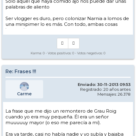
Solo aquel que haya comido ajo nos puede dar unas
palabras de aliento
Ser vlogger es duro, pero colonizar Narnia a lomos de
una minipimer lo es más. Con todo, ambas cosas
intento hacer.
Yo hago esquí extremo : voy de extremo a extremo
de la pista
Los caminos del esquí son inescrotables ...
Karma:
0
- Votos positivos:
0
- Votos negativos:
0
Re: Frases !!!
Enviado: 30-11-2013 09:53
Registrado: 20 años antes
Carme
Mensajes: 26.378
La frase que me dijo un remontero de Grau Roig
cuando yo era muy pequeña. Él era un señor
muuuuuy mayor (o eso me parecía a mí).
Era ya tarde, casi no había nadie y yo subía y bajaba