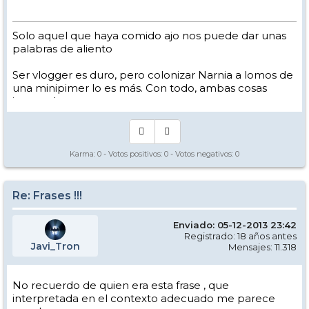
Solo aquel que haya comido ajo nos puede dar unas
palabras de aliento
Ser vlogger es duro, pero colonizar Narnia a lomos de
una minipimer lo es más. Con todo, ambas cosas
intento hacer.
Yo hago esquí extremo : voy de extremo a extremo
de la pista
Los caminos del esquí son inescrotables ...
Karma:
0
- Votos positivos:
0
- Votos negativos:
0
Re: Frases !!!
Enviado: 05-12-2013 23:42
Registrado: 18 años antes
Javi_Tron
Mensajes: 11.318
No recuerdo de quien era esta frase , que
interpretada en el contexto adecuado me parece