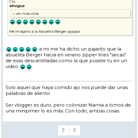
Cita
elnogue
Me imagino a la Abuelita Berger jajajaja
a mi me ha dicho un pajarito que la
abuelita Berger hacia en verano zipper lines "secas"
de esas descantilladas como la que pusiste tu en un
video
Solo aquel que haya comido ajo nos puede dar unas
palabras de aliento
Ser vlogger es duro, pero colonizar Narnia a lomos de
una minipimer lo es más. Con todo, ambas cosas
intento hacer.
Yo hago esquí extremo : voy de extremo a extremo
de la pista
Los caminos del esquí son inescrotables ...