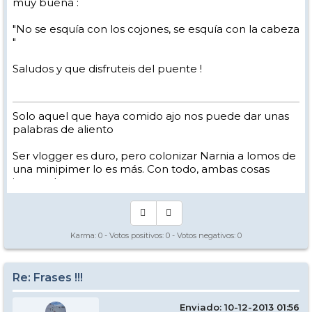
muy buena :
"No se esquía con los cojones, se esquía con la cabeza
"
Saludos y que disfruteis del puente !
Solo aquel que haya comido ajo nos puede dar unas
palabras de aliento
Ser vlogger es duro, pero colonizar Narnia a lomos de
una minipimer lo es más. Con todo, ambas cosas
intento hacer.
Yo hago esquí extremo : voy de extremo a extremo
de la pista
Los caminos del esquí son inescrotables ...
Karma:
0
- Votos positivos:
0
- Votos negativos:
0
Re: Frases !!!
Enviado: 10-12-2013 01:56