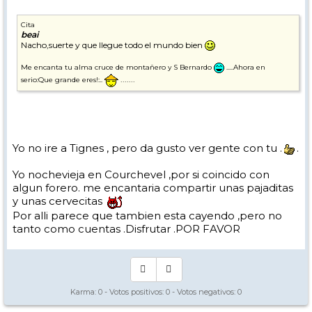
Cita
beai
Nacho,suerte y que llegue todo el mundo bien
Me encanta tu alma cruce de montañero y S Bernardo
.....Ahora en
.......
serio:Que grande eres!:..
Yo no ire a Tignes , pero da gusto ver gente con tu .
.
Yo nochevieja en Courchevel ,por si coincido con
algun forero. me encantaria compartir unas pajaditas
y unas cervecitas
Por alli parece que tambien esta cayendo ,pero no
tanto como cuentas .Disfrutar .POR FAVOR
Karma:
0
- Votos positivos:
0
- Votos negativos:
0