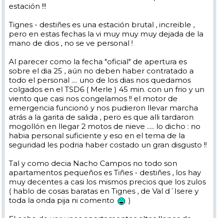
estación !!!
Tignes - destiñes es una estación brutal , increible ,
pero en estas fechas la vi muy muy muy dejada de la
mano de dios , no se ve personal !
Al parecer como la fecha "oficial" de apertura es
sobre el dia 25 , aún no deben haber contratado a
todo el personal .... uno de los dias nos quedamos
colgados en el TSD6 ( Merle ) 45 min. con un frio y un
viento que casi nos congelamos !! el motor de
emergencia funcionó y nos pudieron llevar marcha
atrás a la garita de salida , pero es que alli tardaron
mogollón en llegar 2 motos de nieve ..... lo dicho : no
habia personal suficiente y eso en el tema de la
seguridad les podria haber costado un gran disgusto !!
Tal y como decia Nacho Campos no todo son
apartamentos pequeños es Tiñes - destiñes , los hay
muy decentes a casi los mismos precios que los zulos
( hablo de cosas baratas en Tignes , de Val d´Isere y
toda la onda pija ni comento
)