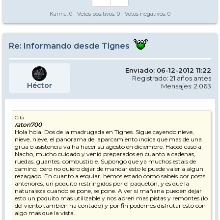
Karma:
0
- Votos positivos:
0
- Votos negativos:
0
Re: Informando desde Tignes
Enviado: 06-12-2012 11:22
Registrado: 21 años antes
Héctor
Mensajes: 2.063
Cita
raton700
Hola hola. Dos de la madrugada en Tignes. Sigue cayendo nieve,
nieve, nieve, el panorama del aparcamiento indica que mas de una
grua o asistencia va ha hacer su agosto en diciembre. Haced caso a
Nacho, mucho cuidado y venid preparados en cuanto a cadenas,
ruedas, guantes, combustible. Supongo que ya muchos estais de
camino, pero no quiero dejar de mandar esto le puede valer a algun
rezagado. En cuanto a esquiar, hemos estado como sabeis por posts
anteriores, un poquito restringidos por el paquetón, y es que la
naturaleza cuando se pone, se pone. A ver si mañana pueden dejar
esto un poquito mas utilizable y nos abren mas pistas y remontes (lo
del viento también ha contado) y por fin podemos disfrutar esto con
algo mas que la vista.