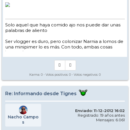
Solo aquel que haya comido ajo nos puede dar unas
palabras de aliento
Ser vlogger es duro, pero colonizar Narnia a lomos de
una minipimer lo es más. Con todo, ambas cosas
intento hacer.
Yo hago esquí extremo : voy de extremo a extremo
de la pista
Los caminos del esquí son inescrotables ...
Karma:
0
- Votos positivos:
0
- Votos negativos:
0
Re: Informando desde Tignes
Enviado: 11-12-2012 16:02
Registrado: 19 años antes
Nacho Campo
Mensajes: 6.061
s