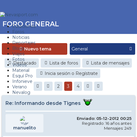
FORO GENERAL
Estaciones
Foros
Noticias
Reportajes
Blogs
Nuevo tema
Viajes
Fotos
Destacado
Lista de foros
Lista de mensajes
Videos
Material
Inicia sesión o Regístrate
Esquí Pro
Infonieve
2
3
4
Verano
Nevalog
Re: Informando desde Tignes
Enviado: 05-12-2012 00:25
Registrado: 16 años antes
manuelito
Mensajes: 249