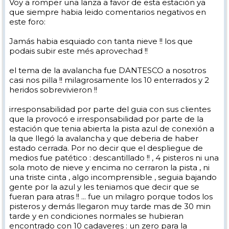
Voy a romper una lanza a favor de esta estación ya
que siempre habia leido comentarios negativos en
este foro:
Jamás habia esquiado con tanta nieve !! los que
podais subir este més aprovechad !!
el tema de la avalancha fue DANTESCO a nosotros
casi nos pilla !! milagrosamente los 10 enterrados y 2
heridos sobrevivieron !!
irresponsabilidad por parte del guia con sus clientes
que la provocó e irresponsabilidad por parte de la
estación que tenia abierta la pista azul de conexión a
la que llegó la avalancha y que deberia de haber
estado cerrada. Por no decir que el despliegue de
medios fue patético : descantillado !! , 4 pisteros ni una
sola moto de nieve y encima no cerraron la pista , ni
una triste cinta , algo incomprensible , seguia bajando
gente por la azul y les teniamos que decir que se
fueran para atras !! ... fue un milagro porque todos los
pisteros y demás llegaron muy tarde mas de 30 min
tarde y en condiciones normales se hubieran
encontrado con 10 cadaveres : un zero para la