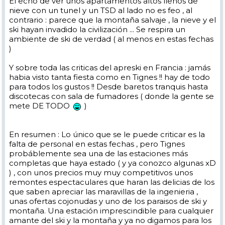
El echo de ver unos apartamentos altos llenos de
nieve con un tunel y un TSD al lado no es feo , al
contrario : parece que la montaña salvaje , la nieve y el
ski hayan invadido la civilización ... Se respira un
ambiente de ski de verdad ( al menos en estas fechas
)
Y sobre toda las criticas del apreski en Francia : jamás
habia visto tanta fiesta como en Tignes !! hay de todo
para todos los gustos !! Desde baretos tranquis hasta
discotecas con sala de fumadores ( donde la gente se
mete DE TODO
)
En resumen : Lo único que se le puede criticar es la
falta de personal en estas fechas , pero Tignes
probáblemente sea una de las estaciones más
completas que haya estado ( y ya conozco algunas xD
) , con unos precios muy muy competitivos unos
remontes espectaculares que haran las delicias de los
que saben apreciar las maravillas de la ingenieria ,
unas ofertas cojonudas y uno de los paraisos de ski y
montaña. Una estación imprescindible para cualquier
amante del ski y la montaña y ya no digamos para los