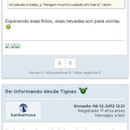
Un saludo a todos, y "tengan mucho cuidado ahí fuera", raton.
P.D. No tengo la cámara a mano ahora para mendar una foto, pero
veo que están ya sacando máquinas de la guarida que ha frente al
Esperando esas fotos , esas nevadas son para vivirlas
apartamento. No se si son de pista o de carreteras, pero es señal de
que intentan que todo esté "habitable", al menos esa es mi
impresión.
Karma:
0
- Votos positivos:
0
- Votos negativos:
0
Re: Informando desde Tignes
Enviado: 06-12-2012 12:21
Registrado: 17 años antes
kankamusa
Mensajes: 4.540