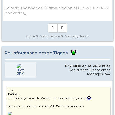
Editado 1 vez/veces. Última edición el 07/12/2012 14:37
por karlos_.
Karma:
0
- Votos positivos:
0
- Votos negativos:
0
Re: Informando desde Tignes
Enviado: 07-12-2012 16:33
Registrado: 13 años antes
JRY
Mensajes: 344
Cita
karlos_
Mañana voy para alli. Madre mia la que esta cayendo
Se estan llevando la nieve de Val D'isere en camiones