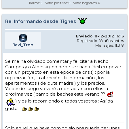
Karma:
0
- Votos positivos:
0
- Votos negativos:
0
Re: Informando desde Tignes
Enviado: 11-12-2012 16:13
Registrado: 18 años antes
Javi_Tron
Mensajes: 11.318
Se me ha olvidado comentar y felicitar a Nacho
Campos y a Alpeski ( no debe ser nada fácil empezar
con un proyecto en esta época de crisis) : por la
organización , la atención , la información , los
apartamentos ( de puta madre ) y los precios.
Yo desde luego volveré a contactar con ellos la
proxima vez ( camp de baches este verano ??
) y os lo recomiendo a todos vosotros : Así da
gusto !!
Solo aquel que haya comido ajo nos puede dar unas