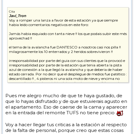
Cita
Javi_Tron
Voy a romper una lanza a favor de esta estación ya que siempre
habia leido comentarios negativos en este foro:
Jamás habia esquiado con tanta nieve !! los que podais subir este més
aprovechad !!
el tema de la avalancha fue DANTESCO a nosotros casi nos pilla !!
milagrosamente los 10 enterrados y 2 heridos sobrevivieron !!
irresponsabilidad por parte del guia con sus clientes que la provocó e
irresponsabilidad por parte de la estación que tenia abierta la pista
azul de conexión a la que llegó la avalancha y que deberia de haber
estado cerrada. Por no decir que el despliegue de medios fue patético :
descantillado !! , 4 pisteros ni una sola moto de nieve y encima no
cerraron la pista , ni una triste cinta , algo incomprensible , seguia
bajando gente por la azul y les teniamos que decir que se fueran para
atras !! ... fue un milagro porque todos los pisteros y demás llegaron
Pues me alegro mucho de que te haya gustado, de
muy tarde mas de 30 min tarde y en condiciones normales se
que lo hayas disfrutado y de que estuvierais agusto en
hubieran encontrado con 10 cadaveres : un zero para la estación !!!
el apartamento. Eso de caerse de la cama y aparecer
Tignes - destiñes es una estación brutal , increible , pero en estas
en la entrada del remonte TUFS no tiene precio
fechas la vi muy muy muy dejada de la mano de dios , no se ve
personal !
Voy a hacer llegar tus criticas a la estación al respecto
Al parecer como la fecha "oficial" de apertura es sobre el dia 25 , aún
de la falta de personal, porque creo que estas cosas
no deben haber contratado a todo el personal .... uno de los dias nos