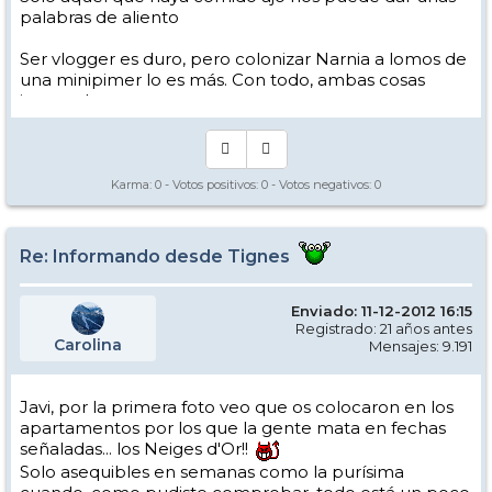
palabras de aliento
Ser vlogger es duro, pero colonizar Narnia a lomos de
una minipimer lo es más. Con todo, ambas cosas
intento hacer.
Yo hago esquí extremo : voy de extremo a extremo
de la pista
Los caminos del esquí son inescrotables ...
Karma:
0
- Votos positivos:
0
- Votos negativos:
0
Re: Informando desde Tignes
Enviado: 11-12-2012 16:15
Registrado: 21 años antes
Carolina
Mensajes: 9.191
Javi, por la primera foto veo que os colocaron en los
apartamentos por los que la gente mata en fechas
señaladas... los Neiges d'Or!!
Solo asequibles en semanas como la purísima