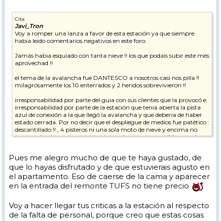
Cita
Javi_Tron
Voy a romper una lanza a favor de esta estación ya que siempre
habia leido comentarios negativos en este foro:
Jamás habia esquiado con tanta nieve !! los que podais subir este més
aprovechad !!
el tema de la avalancha fue DANTESCO a nosotros casi nos pilla !!
milagrosamente los 10 enterrados y 2 heridos sobrevivieron !!
irresponsabilidad por parte del guia con sus clientes que la provocó e
irresponsabilidad por parte de la estación que tenia abierta la pista
azul de conexión a la que llegó la avalancha y que deberia de haber
estado cerrada. Por no decir que el despliegue de medios fue patético :
descantillado !! , 4 pisteros ni una sola moto de nieve y encima no
cerraron la pista , ni una triste cinta , algo incomprensible , seguia
bajando gente por la azul y les teniamos que decir que se fueran para
atras !! ... fue un milagro porque todos los pisteros y demás llegaron
Pues me alegro mucho de que te haya gustado, de
muy tarde mas de 30 min tarde y en condiciones normales se
que lo hayas disfrutado y de que estuvierais agusto en
hubieran encontrado con 10 cadaveres : un zero para la estación !!!
el apartamento. Eso de caerse de la cama y aparecer
Tignes - destiñes es una estación brutal , increible , pero en estas
en la entrada del remonte TUFS no tiene precio
fechas la vi muy muy muy dejada de la mano de dios , no se ve
personal !
Voy a hacer llegar tus criticas a la estación al respecto
Al parecer como la fecha "oficial" de apertura es sobre el dia 25 , aún
de la falta de personal, porque creo que estas cosas
no deben haber contratado a todo el personal .... uno de los dias nos