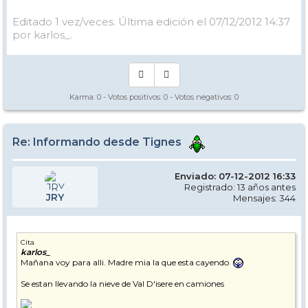
Editado 1 vez/veces. Última edición el 07/12/2012 14:37
por karlos_.
Karma:
0
- Votos positivos:
0
- Votos negativos:
0
Re: Informando desde Tignes
Enviado: 07-12-2012 16:33
Registrado: 13 años antes
JRY
Mensajes: 344
Cita
karlos_
Mañana voy para alli. Madre mia la que esta cayendo
Se estan llevando la nieve de Val D'isere en camiones