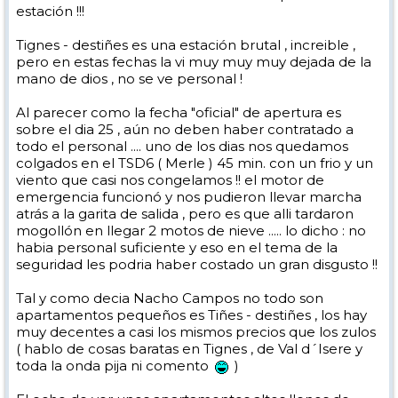
estación !!!
Tignes - destiñes es una estación brutal , increible ,
pero en estas fechas la vi muy muy muy dejada de la
mano de dios , no se ve personal !
Al parecer como la fecha "oficial" de apertura es
sobre el dia 25 , aún no deben haber contratado a
todo el personal .... uno de los dias nos quedamos
colgados en el TSD6 ( Merle ) 45 min. con un frio y un
viento que casi nos congelamos !! el motor de
emergencia funcionó y nos pudieron llevar marcha
atrás a la garita de salida , pero es que alli tardaron
mogollón en llegar 2 motos de nieve ..... lo dicho : no
habia personal suficiente y eso en el tema de la
seguridad les podria haber costado un gran disgusto !!
Tal y como decia Nacho Campos no todo son
apartamentos pequeños es Tiñes - destiñes , los hay
muy decentes a casi los mismos precios que los zulos
( hablo de cosas baratas en Tignes , de Val d´Isere y
toda la onda pija ni comento
)