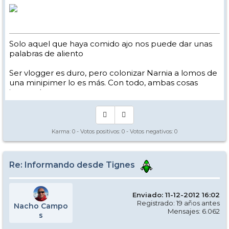
Solo aquel que haya comido ajo nos puede dar unas
palabras de aliento
Ser vlogger es duro, pero colonizar Narnia a lomos de
una minipimer lo es más. Con todo, ambas cosas
intento hacer.
Yo hago esquí extremo : voy de extremo a extremo
de la pista
Los caminos del esquí son inescrotables ...
Karma:
0
- Votos positivos:
0
- Votos negativos:
0
Re: Informando desde Tignes
Enviado: 11-12-2012 16:02
Registrado: 19 años antes
Nacho Campo
Mensajes: 6.062
s