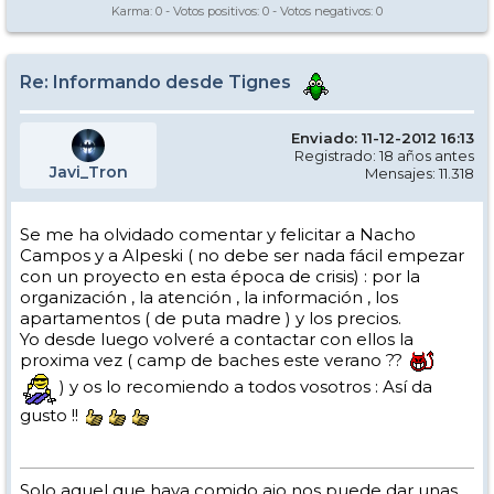
Karma:
0
- Votos positivos:
0
- Votos negativos:
0
Re: Informando desde Tignes
Enviado: 11-12-2012 16:13
Registrado: 18 años antes
Javi_Tron
Mensajes: 11.318
Se me ha olvidado comentar y felicitar a Nacho
Campos y a Alpeski ( no debe ser nada fácil empezar
con un proyecto en esta época de crisis) : por la
organización , la atención , la información , los
apartamentos ( de puta madre ) y los precios.
Yo desde luego volveré a contactar con ellos la
proxima vez ( camp de baches este verano ??
) y os lo recomiendo a todos vosotros : Así da
gusto !!
Solo aquel que haya comido ajo nos puede dar unas