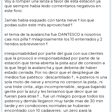
Voy a romper una lanza a favor de esta estación ya
que siempre habia leido comentarios negativos en
este foro:
Jamás habia esquiado con tanta nieve !! los que
podais subir este més aprovechad !!
el tema de la avalancha fue DANTESCO a nosotros
casi nos pilla !! milagrosamente los 10 enterrados y 2
heridos sobrevivieron !!
irresponsabilidad por parte del guia con sus clientes
que la provocó e irresponsabilidad por parte de la
estación que tenia abierta la pista azul de conexión a
la que llegó la avalancha y que deberia de haber
estado cerrada. Por no decir que el despliegue de
medios fue patético : descantillado !! , 4 pisteros ni una
sola moto de nieve y encima no cerraron la pista , ni
una triste cinta , algo incomprensible , seguia bajando
gente por la azul y les teniamos que decir que se
fueran para atras !! ... fue un milagro porque todos los
pisteros y demás llegaron muy tarde mas de 30 min
tarde y en condiciones normales se hubieran
encontrado con 10 cadaveres : un zero para la