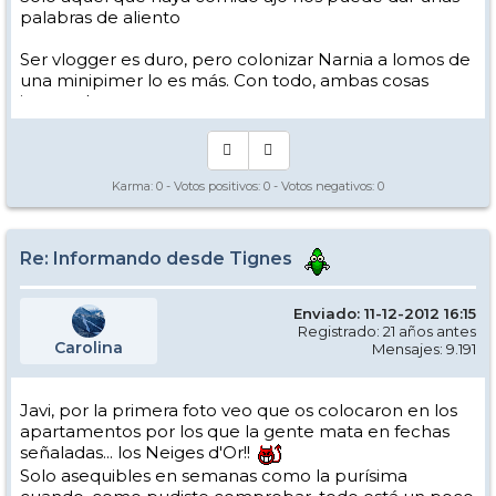
palabras de aliento
Ser vlogger es duro, pero colonizar Narnia a lomos de
una minipimer lo es más. Con todo, ambas cosas
intento hacer.
Yo hago esquí extremo : voy de extremo a extremo
de la pista
Los caminos del esquí son inescrotables ...
Karma:
0
- Votos positivos:
0
- Votos negativos:
0
Re: Informando desde Tignes
Enviado: 11-12-2012 16:15
Registrado: 21 años antes
Carolina
Mensajes: 9.191
Javi, por la primera foto veo que os colocaron en los
apartamentos por los que la gente mata en fechas
señaladas... los Neiges d'Or!!
Solo asequibles en semanas como la purísima