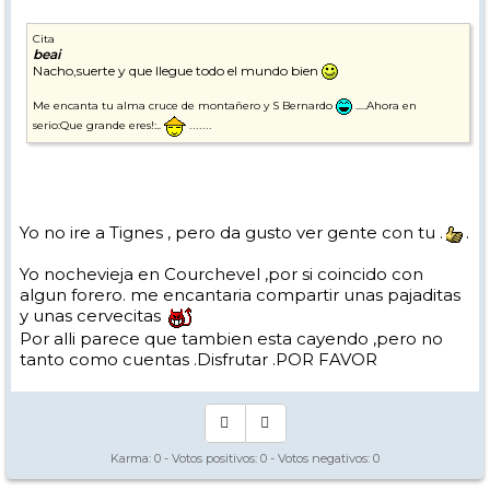
Cita
beai
Nacho,suerte y que llegue todo el mundo bien
Me encanta tu alma cruce de montañero y S Bernardo
.....Ahora en
.......
serio:Que grande eres!:..
Yo no ire a Tignes , pero da gusto ver gente con tu .
.
Yo nochevieja en Courchevel ,por si coincido con
algun forero. me encantaria compartir unas pajaditas
y unas cervecitas
Por alli parece que tambien esta cayendo ,pero no
tanto como cuentas .Disfrutar .POR FAVOR
Karma:
0
- Votos positivos:
0
- Votos negativos:
0