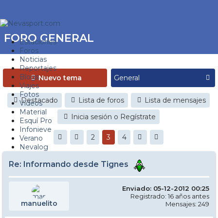
FORO GENERAL
Estaciones
Foros
Noticias
Reportajes
Blogs
Nuevo tema
Viajes
Fotos
Destacado
Lista de foros
Lista de mensajes
Videos
Material
Inicia sesión o Regístrate
Esquí Pro
Infonieve
2
3
4
Verano
Nevalog
Re: Informando desde Tignes
Enviado: 05-12-2012 00:25
Registrado: 16 años antes
manuelito
Mensajes: 249