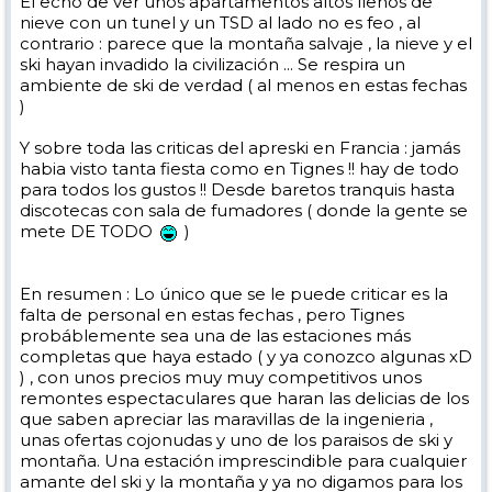
El echo de ver unos apartamentos altos llenos de
nieve con un tunel y un TSD al lado no es feo , al
contrario : parece que la montaña salvaje , la nieve y el
ski hayan invadido la civilización ... Se respira un
ambiente de ski de verdad ( al menos en estas fechas
)
Y sobre toda las criticas del apreski en Francia : jamás
habia visto tanta fiesta como en Tignes !! hay de todo
para todos los gustos !! Desde baretos tranquis hasta
discotecas con sala de fumadores ( donde la gente se
mete DE TODO
)
En resumen : Lo único que se le puede criticar es la
falta de personal en estas fechas , pero Tignes
probáblemente sea una de las estaciones más
completas que haya estado ( y ya conozco algunas xD
) , con unos precios muy muy competitivos unos
remontes espectaculares que haran las delicias de los
que saben apreciar las maravillas de la ingenieria ,
unas ofertas cojonudas y uno de los paraisos de ski y
montaña. Una estación imprescindible para cualquier
amante del ski y la montaña y ya no digamos para los