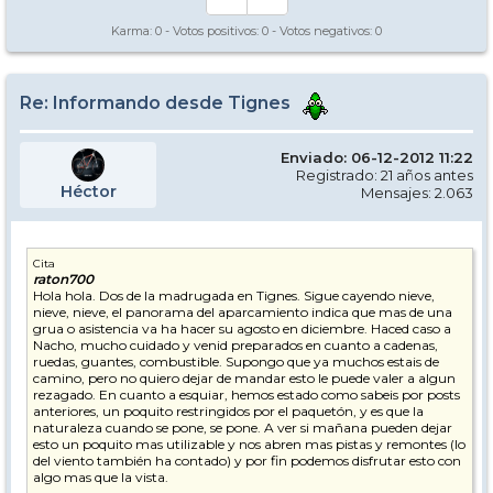
Karma:
0
- Votos positivos:
0
- Votos negativos:
0
Re: Informando desde Tignes
Enviado: 06-12-2012 11:22
Registrado: 21 años antes
Héctor
Mensajes: 2.063
Cita
raton700
Hola hola. Dos de la madrugada en Tignes. Sigue cayendo nieve,
nieve, nieve, el panorama del aparcamiento indica que mas de una
grua o asistencia va ha hacer su agosto en diciembre. Haced caso a
Nacho, mucho cuidado y venid preparados en cuanto a cadenas,
ruedas, guantes, combustible. Supongo que ya muchos estais de
camino, pero no quiero dejar de mandar esto le puede valer a algun
rezagado. En cuanto a esquiar, hemos estado como sabeis por posts
anteriores, un poquito restringidos por el paquetón, y es que la
naturaleza cuando se pone, se pone. A ver si mañana pueden dejar
esto un poquito mas utilizable y nos abren mas pistas y remontes (lo
del viento también ha contado) y por fin podemos disfrutar esto con
algo mas que la vista.