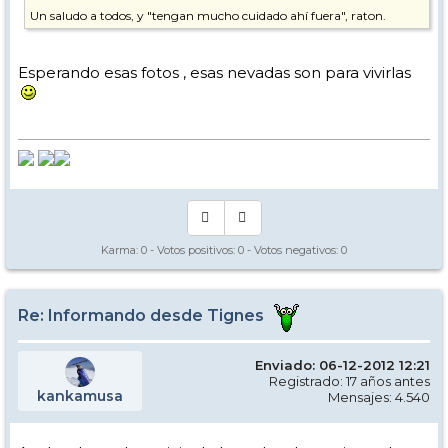
Un saludo a todos, y "tengan mucho cuidado ahí fuera", raton.
P.D. No tengo la cámara a mano ahora para mendar una foto, pero
veo que están ya sacando máquinas de la guarida que ha frente al
Esperando esas fotos , esas nevadas son para vivirlas
apartamento. No se si son de pista o de carreteras, pero es señal de
que intentan que todo esté "habitable", al menos esa es mi
impresión.
Karma:
0
- Votos positivos:
0
- Votos negativos:
0
Re: Informando desde Tignes
Enviado: 06-12-2012 12:21
Registrado: 17 años antes
kankamusa
Mensajes: 4.540