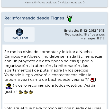
Karma:
0
- Votos positivos:
0
- Votos negativos:
0
Re: Informando desde Tignes
Enviado: 11-12-2012 16:13
Registrado: 18 años antes
Javi_Tron
Mensajes: 11.318
Se me ha olvidado comentar y felicitar a Nacho
Campos y a Alpeski ( no debe ser nada fácil empezar
con un proyecto en esta época de crisis) : por la
organización , la atención , la información , los
apartamentos ( de puta madre ) y los precios.
Yo desde luego volveré a contactar con ellos la
proxima vez ( camp de baches este verano ??
) y os lo recomiendo a todos vosotros : Así da
gusto !!
Solo aquel que haya comido ajo nos puede dar unas