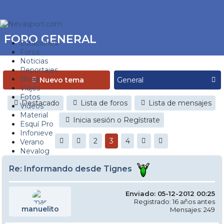
FORO GENERAL
Estaciones
Foros
Noticias
Reportajes
Blogs
Nuevo tema
Viajes
Fotos
Destacado
Lista de foros
Lista de mensajes
Videos
Material
Inicia sesión o Regístrate
Esquí Pro
Infonieve
2
3
4
Verano
Nevalog
Re: Informando desde Tignes
Enviado: 05-12-2012 00:25
Registrado: 16 años antes
manuelito
Mensajes: 249