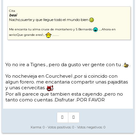
Cita
beai
Nacho,suerte y que llegue todo el mundo bien
Me encanta tu alma cruce de montañero y S Bernardo
.....Ahora en
.......
serio:Que grande eres!:..
Yo no ire a Tignes , pero da gusto ver gente con tu .
.
Yo nochevieja en Courchevel ,por si coincido con
algun forero. me encantaria compartir unas pajaditas
y unas cervecitas
Por alli parece que tambien esta cayendo ,pero no
tanto como cuentas .Disfrutar .POR FAVOR
Karma:
0
- Votos positivos:
0
- Votos negativos:
0