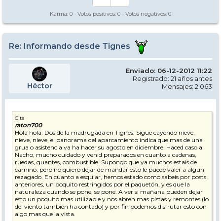
Karma:
0
- Votos positivos:
0
- Votos negativos:
0
Re: Informando desde Tignes
Enviado: 06-12-2012 11:22
Registrado: 21 años antes
Héctor
Mensajes: 2.063
Cita
raton700
Hola hola. Dos de la madrugada en Tignes. Sigue cayendo nieve,
nieve, nieve, el panorama del aparcamiento indica que mas de una
grua o asistencia va ha hacer su agosto en diciembre. Haced caso a
Nacho, mucho cuidado y venid preparados en cuanto a cadenas,
ruedas, guantes, combustible. Supongo que ya muchos estais de
camino, pero no quiero dejar de mandar esto le puede valer a algun
rezagado. En cuanto a esquiar, hemos estado como sabeis por posts
anteriores, un poquito restringidos por el paquetón, y es que la
naturaleza cuando se pone, se pone. A ver si mañana pueden dejar
esto un poquito mas utilizable y nos abren mas pistas y remontes (lo
del viento también ha contado) y por fin podemos disfrutar esto con
algo mas que la vista.