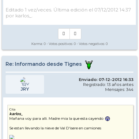
Editado 1 vez/veces. Última edición el 07/12/2012 14:37
por karlos_.
Karma:
0
- Votos positivos:
0
- Votos negativos:
0
Re: Informando desde Tignes
Enviado: 07-12-2012 16:33
Registrado: 13 años antes
JRY
Mensajes: 344
Cita
karlos_
Mañana voy para alli. Madre mia la que esta cayendo
Se estan llevando la nieve de Val D'isere en camiones