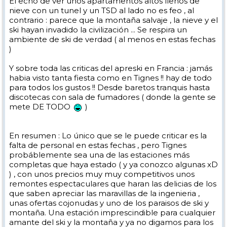
El echo de ver unos apartamentos altos llenos de
nieve con un tunel y un TSD al lado no es feo , al
contrario : parece que la montaña salvaje , la nieve y el
ski hayan invadido la civilización ... Se respira un
ambiente de ski de verdad ( al menos en estas fechas
)
Y sobre toda las criticas del apreski en Francia : jamás
habia visto tanta fiesta como en Tignes !! hay de todo
para todos los gustos !! Desde baretos tranquis hasta
discotecas con sala de fumadores ( donde la gente se
mete DE TODO
)
En resumen : Lo único que se le puede criticar es la
falta de personal en estas fechas , pero Tignes
probáblemente sea una de las estaciones más
completas que haya estado ( y ya conozco algunas xD
) , con unos precios muy muy competitivos unos
remontes espectaculares que haran las delicias de los
que saben apreciar las maravillas de la ingenieria ,
unas ofertas cojonudas y uno de los paraisos de ski y
montaña. Una estación imprescindible para cualquier
amante del ski y la montaña y ya no digamos para los