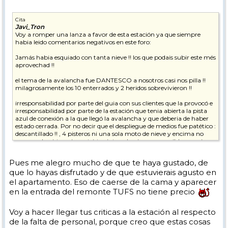
Cita
Javi_Tron
Voy a romper una lanza a favor de esta estación ya que siempre
habia leido comentarios negativos en este foro:
Jamás habia esquiado con tanta nieve !! los que podais subir este més
aprovechad !!
el tema de la avalancha fue DANTESCO a nosotros casi nos pilla !!
milagrosamente los 10 enterrados y 2 heridos sobrevivieron !!
irresponsabilidad por parte del guia con sus clientes que la provocó e
irresponsabilidad por parte de la estación que tenia abierta la pista
azul de conexión a la que llegó la avalancha y que deberia de haber
estado cerrada. Por no decir que el despliegue de medios fue patético :
descantillado !! , 4 pisteros ni una sola moto de nieve y encima no
cerraron la pista , ni una triste cinta , algo incomprensible , seguia
bajando gente por la azul y les teniamos que decir que se fueran para
atras !! ... fue un milagro porque todos los pisteros y demás llegaron
Pues me alegro mucho de que te haya gustado, de
muy tarde mas de 30 min tarde y en condiciones normales se
que lo hayas disfrutado y de que estuvierais agusto en
hubieran encontrado con 10 cadaveres : un zero para la estación !!!
el apartamento. Eso de caerse de la cama y aparecer
Tignes - destiñes es una estación brutal , increible , pero en estas
en la entrada del remonte TUFS no tiene precio
fechas la vi muy muy muy dejada de la mano de dios , no se ve
personal !
Voy a hacer llegar tus criticas a la estación al respecto
Al parecer como la fecha "oficial" de apertura es sobre el dia 25 , aún
de la falta de personal, porque creo que estas cosas
no deben haber contratado a todo el personal .... uno de los dias nos