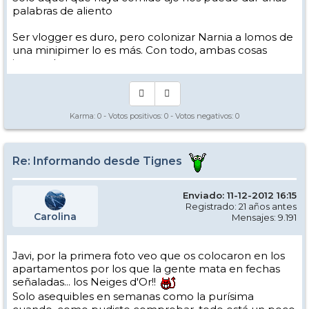
palabras de aliento
Ser vlogger es duro, pero colonizar Narnia a lomos de
una minipimer lo es más. Con todo, ambas cosas
intento hacer.
Yo hago esquí extremo : voy de extremo a extremo
de la pista
Los caminos del esquí son inescrotables ...
Karma:
0
- Votos positivos:
0
- Votos negativos:
0
Re: Informando desde Tignes
Enviado: 11-12-2012 16:15
Registrado: 21 años antes
Carolina
Mensajes: 9.191
Javi, por la primera foto veo que os colocaron en los
apartamentos por los que la gente mata en fechas
señaladas... los Neiges d'Or!!
Solo asequibles en semanas como la purísima