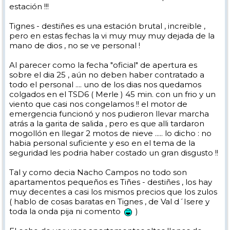
estación !!!
Tignes - destiñes es una estación brutal , increible ,
pero en estas fechas la vi muy muy muy dejada de la
mano de dios , no se ve personal !
Al parecer como la fecha "oficial" de apertura es
sobre el dia 25 , aún no deben haber contratado a
todo el personal .... uno de los dias nos quedamos
colgados en el TSD6 ( Merle ) 45 min. con un frio y un
viento que casi nos congelamos !! el motor de
emergencia funcionó y nos pudieron llevar marcha
atrás a la garita de salida , pero es que alli tardaron
mogollón en llegar 2 motos de nieve ..... lo dicho : no
habia personal suficiente y eso en el tema de la
seguridad les podria haber costado un gran disgusto !!
Tal y como decia Nacho Campos no todo son
apartamentos pequeños es Tiñes - destiñes , los hay
muy decentes a casi los mismos precios que los zulos
( hablo de cosas baratas en Tignes , de Val d´Isere y
toda la onda pija ni comento
)