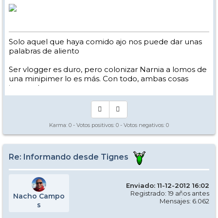
Solo aquel que haya comido ajo nos puede dar unas
palabras de aliento
Ser vlogger es duro, pero colonizar Narnia a lomos de
una minipimer lo es más. Con todo, ambas cosas
intento hacer.
Yo hago esquí extremo : voy de extremo a extremo
de la pista
Los caminos del esquí son inescrotables ...
Karma:
0
- Votos positivos:
0
- Votos negativos:
0
Re: Informando desde Tignes
Enviado: 11-12-2012 16:02
Registrado: 19 años antes
Nacho Campo
Mensajes: 6.062
s