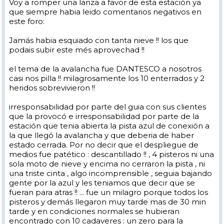
Voy a romper una lanza a favor de esta estación ya
que siempre habia leido comentarios negativos en
este foro:
Jamás habia esquiado con tanta nieve !! los que
podais subir este més aprovechad !!
el tema de la avalancha fue DANTESCO a nosotros
casi nos pilla !! milagrosamente los 10 enterrados y 2
heridos sobrevivieron !!
irresponsabilidad por parte del guia con sus clientes
que la provocó e irresponsabilidad por parte de la
estación que tenia abierta la pista azul de conexión a
la que llegó la avalancha y que deberia de haber
estado cerrada. Por no decir que el despliegue de
medios fue patético : descantillado !! , 4 pisteros ni una
sola moto de nieve y encima no cerraron la pista , ni
una triste cinta , algo incomprensible , seguia bajando
gente por la azul y les teniamos que decir que se
fueran para atras !! ... fue un milagro porque todos los
pisteros y demás llegaron muy tarde mas de 30 min
tarde y en condiciones normales se hubieran
encontrado con 10 cadaveres : un zero para la