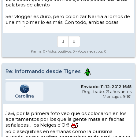
palabras de aliento
Ser vlogger es duro, pero colonizar Narnia a lomos de
una minipimer lo es más. Con todo, ambas cosas
intento hacer.
Yo hago esquí extremo : voy de extremo a extremo
de la pista
Los caminos del esquí son inescrotables ...
Karma:
0
- Votos positivos:
0
- Votos negativos:
0
Re: Informando desde Tignes
Enviado: 11-12-2012 16:15
Registrado: 21 años antes
Carolina
Mensajes: 9.191
Javi, por la primera foto veo que os colocaron en los
apartamentos por los que la gente mata en fechas
señaladas... los Neiges d'Or!!
Solo asequibles en semanas como la purísima