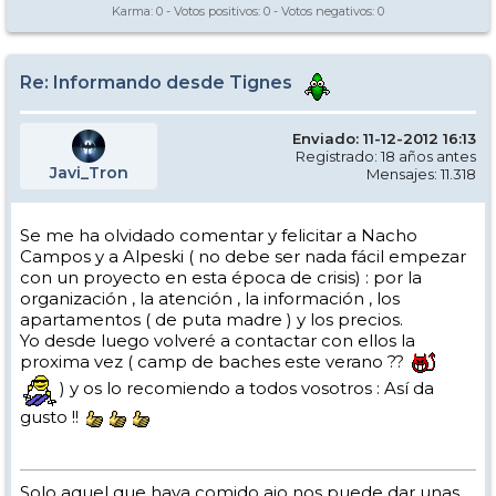
Karma:
0
- Votos positivos:
0
- Votos negativos:
0
Re: Informando desde Tignes
Enviado: 11-12-2012 16:13
Registrado: 18 años antes
Javi_Tron
Mensajes: 11.318
Se me ha olvidado comentar y felicitar a Nacho
Campos y a Alpeski ( no debe ser nada fácil empezar
con un proyecto en esta época de crisis) : por la
organización , la atención , la información , los
apartamentos ( de puta madre ) y los precios.
Yo desde luego volveré a contactar con ellos la
proxima vez ( camp de baches este verano ??
) y os lo recomiendo a todos vosotros : Así da
gusto !!
Solo aquel que haya comido ajo nos puede dar unas