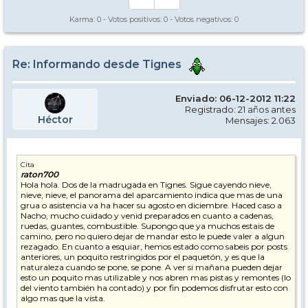
Karma:
0
- Votos positivos:
0
- Votos negativos:
0
Re: Informando desde Tignes
Enviado: 06-12-2012 11:22
Registrado: 21 años antes
Héctor
Mensajes: 2.063
Cita
raton700
Hola hola. Dos de la madrugada en Tignes. Sigue cayendo nieve,
nieve, nieve, el panorama del aparcamiento indica que mas de una
grua o asistencia va ha hacer su agosto en diciembre. Haced caso a
Nacho, mucho cuidado y venid preparados en cuanto a cadenas,
ruedas, guantes, combustible. Supongo que ya muchos estais de
camino, pero no quiero dejar de mandar esto le puede valer a algun
rezagado. En cuanto a esquiar, hemos estado como sabeis por posts
anteriores, un poquito restringidos por el paquetón, y es que la
naturaleza cuando se pone, se pone. A ver si mañana pueden dejar
esto un poquito mas utilizable y nos abren mas pistas y remontes (lo
del viento también ha contado) y por fin podemos disfrutar esto con
algo mas que la vista.