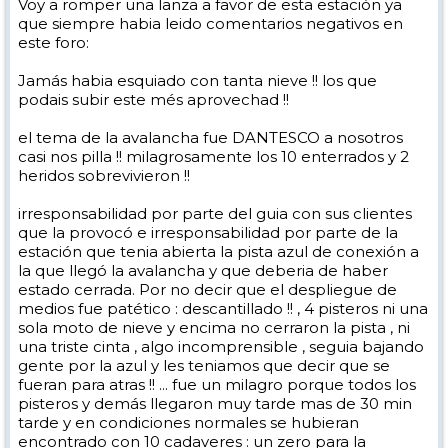
Voy a romper una lanza a favor de esta estación ya
que siempre habia leido comentarios negativos en
este foro:
Jamás habia esquiado con tanta nieve !! los que
podais subir este més aprovechad !!
el tema de la avalancha fue DANTESCO a nosotros
casi nos pilla !! milagrosamente los 10 enterrados y 2
heridos sobrevivieron !!
irresponsabilidad por parte del guia con sus clientes
que la provocó e irresponsabilidad por parte de la
estación que tenia abierta la pista azul de conexión a
la que llegó la avalancha y que deberia de haber
estado cerrada. Por no decir que el despliegue de
medios fue patético : descantillado !! , 4 pisteros ni una
sola moto de nieve y encima no cerraron la pista , ni
una triste cinta , algo incomprensible , seguia bajando
gente por la azul y les teniamos que decir que se
fueran para atras !! ... fue un milagro porque todos los
pisteros y demás llegaron muy tarde mas de 30 min
tarde y en condiciones normales se hubieran
encontrado con 10 cadaveres : un zero para la