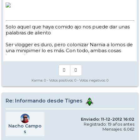
Solo aquel que haya comido ajo nos puede dar unas
palabras de aliento
Ser vlogger es duro, pero colonizar Narnia a lomos de
una minipimer lo es más. Con todo, ambas cosas
intento hacer.
Yo hago esquí extremo : voy de extremo a extremo
de la pista
Los caminos del esquí son inescrotables ...
Karma:
0
- Votos positivos:
0
- Votos negativos:
0
Re: Informando desde Tignes
Enviado: 11-12-2012 16:02
Registrado: 19 años antes
Nacho Campo
Mensajes: 6.062
s