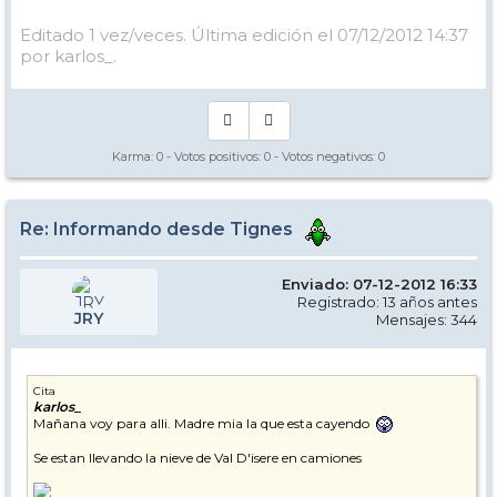
Editado 1 vez/veces. Última edición el 07/12/2012 14:37
por karlos_.
Karma:
0
- Votos positivos:
0
- Votos negativos:
0
Re: Informando desde Tignes
Enviado: 07-12-2012 16:33
Registrado: 13 años antes
JRY
Mensajes: 344
Cita
karlos_
Mañana voy para alli. Madre mia la que esta cayendo
Se estan llevando la nieve de Val D'isere en camiones