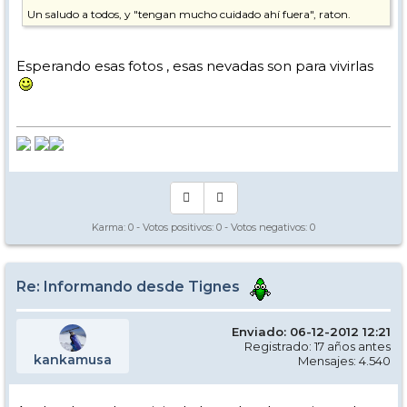
Un saludo a todos, y "tengan mucho cuidado ahí fuera", raton.
P.D. No tengo la cámara a mano ahora para mendar una foto, pero
veo que están ya sacando máquinas de la guarida que ha frente al
Esperando esas fotos , esas nevadas son para vivirlas
apartamento. No se si son de pista o de carreteras, pero es señal de
que intentan que todo esté "habitable", al menos esa es mi
impresión.
Karma:
0
- Votos positivos:
0
- Votos negativos:
0
Re: Informando desde Tignes
Enviado: 06-12-2012 12:21
Registrado: 17 años antes
kankamusa
Mensajes: 4.540