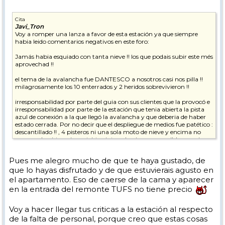
Cita
Javi_Tron
Voy a romper una lanza a favor de esta estación ya que siempre
habia leido comentarios negativos en este foro:
Jamás habia esquiado con tanta nieve !! los que podais subir este més
aprovechad !!
el tema de la avalancha fue DANTESCO a nosotros casi nos pilla !!
milagrosamente los 10 enterrados y 2 heridos sobrevivieron !!
irresponsabilidad por parte del guia con sus clientes que la provocó e
irresponsabilidad por parte de la estación que tenia abierta la pista
azul de conexión a la que llegó la avalancha y que deberia de haber
estado cerrada. Por no decir que el despliegue de medios fue patético :
descantillado !! , 4 pisteros ni una sola moto de nieve y encima no
cerraron la pista , ni una triste cinta , algo incomprensible , seguia
bajando gente por la azul y les teniamos que decir que se fueran para
atras !! ... fue un milagro porque todos los pisteros y demás llegaron
Pues me alegro mucho de que te haya gustado, de
muy tarde mas de 30 min tarde y en condiciones normales se
que lo hayas disfrutado y de que estuvierais agusto en
hubieran encontrado con 10 cadaveres : un zero para la estación !!!
el apartamento. Eso de caerse de la cama y aparecer
Tignes - destiñes es una estación brutal , increible , pero en estas
en la entrada del remonte TUFS no tiene precio
fechas la vi muy muy muy dejada de la mano de dios , no se ve
personal !
Voy a hacer llegar tus criticas a la estación al respecto
Al parecer como la fecha "oficial" de apertura es sobre el dia 25 , aún
de la falta de personal, porque creo que estas cosas
no deben haber contratado a todo el personal .... uno de los dias nos