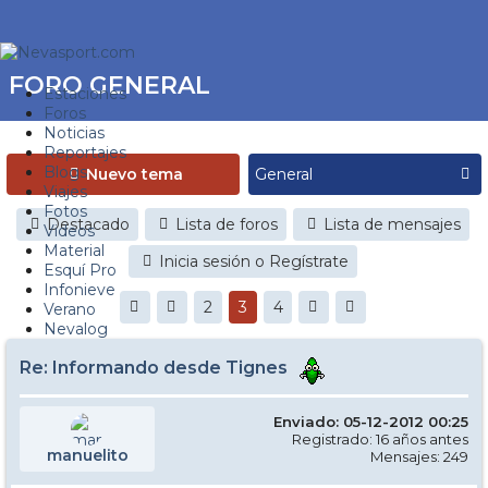
FORO GENERAL
Estaciones
Foros
Noticias
Reportajes
Blogs
Nuevo tema
Viajes
Fotos
Destacado
Lista de foros
Lista de mensajes
Videos
Material
Inicia sesión o Regístrate
Esquí Pro
Infonieve
2
3
4
Verano
Nevalog
Re: Informando desde Tignes
Enviado: 05-12-2012 00:25
Registrado: 16 años antes
manuelito
Mensajes: 249