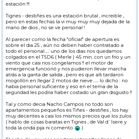
estación !!!
Tignes - destiñes es una estación brutal , increible ,
pero en estas fechas la vi muy muy muy dejada de la
mano de dios , no se ve personal !
Al parecer como la fecha "oficial" de apertura es
sobre el dia 25 , aún no deben haber contratado a
todo el personal .... uno de los dias nos quedamos
colgados en el TSD6 ( Merle ) 45 min. con un frio y un
viento que casi nos congelamos !! el motor de
emergencia funcionó y nos pudieron llevar marcha
atrás a la garita de salida , pero es que alli tardaron
mogollón en llegar 2 motos de nieve ..... lo dicho : no
habia personal suficiente y eso en el tema de la
seguridad les podria haber costado un gran disgusto !!
Tal y como decia Nacho Campos no todo son
apartamentos pequeños es Tiñes - destiñes , los hay
muy decentes a casi los mismos precios que los zulos
( hablo de cosas baratas en Tignes , de Val d´Isere y
toda la onda pija ni comento
)