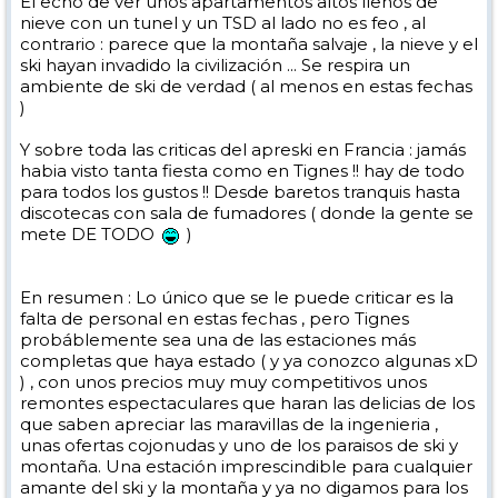
El echo de ver unos apartamentos altos llenos de
nieve con un tunel y un TSD al lado no es feo , al
contrario : parece que la montaña salvaje , la nieve y el
ski hayan invadido la civilización ... Se respira un
ambiente de ski de verdad ( al menos en estas fechas
)
Y sobre toda las criticas del apreski en Francia : jamás
habia visto tanta fiesta como en Tignes !! hay de todo
para todos los gustos !! Desde baretos tranquis hasta
discotecas con sala de fumadores ( donde la gente se
mete DE TODO
)
En resumen : Lo único que se le puede criticar es la
falta de personal en estas fechas , pero Tignes
probáblemente sea una de las estaciones más
completas que haya estado ( y ya conozco algunas xD
) , con unos precios muy muy competitivos unos
remontes espectaculares que haran las delicias de los
que saben apreciar las maravillas de la ingenieria ,
unas ofertas cojonudas y uno de los paraisos de ski y
montaña. Una estación imprescindible para cualquier
amante del ski y la montaña y ya no digamos para los