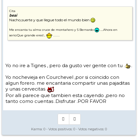
Cita
beai
Nacho,suerte y que llegue todo el mundo bien
Me encanta tu alma cruce de montañero y S Bernardo
.....Ahora en
.......
serio:Que grande eres!:..
Yo no ire a Tignes , pero da gusto ver gente con tu .
.
Yo nochevieja en Courchevel ,por si coincido con
algun forero. me encantaria compartir unas pajaditas
y unas cervecitas
Por alli parece que tambien esta cayendo ,pero no
tanto como cuentas .Disfrutar .POR FAVOR
Karma:
0
- Votos positivos:
0
- Votos negativos:
0