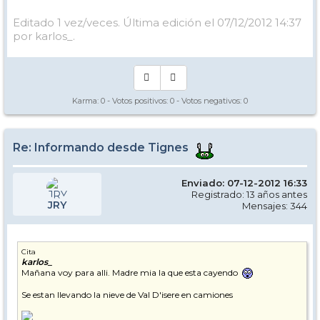
Editado 1 vez/veces. Última edición el 07/12/2012 14:37
por karlos_.
Karma:
0
- Votos positivos:
0
- Votos negativos:
0
Re: Informando desde Tignes
Enviado: 07-12-2012 16:33
Registrado: 13 años antes
JRY
Mensajes: 344
Cita
karlos_
Mañana voy para alli. Madre mia la que esta cayendo
Se estan llevando la nieve de Val D'isere en camiones