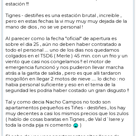
estación !!!
Tignes - destiñes es una estación brutal , increible ,
pero en estas fechas la vi muy muy muy dejada de la
mano de dios , no se ve personal !
Al parecer como la fecha "oficial" de apertura es
sobre el dia 25 , aún no deben haber contratado a
todo el personal .... uno de los dias nos quedamos
colgados en el TSD6 ( Merle ) 45 min. con un frio y un
viento que casi nos congelamos !! el motor de
emergencia funcionó y nos pudieron llevar marcha
atrás a la garita de salida , pero es que alli tardaron
mogollón en llegar 2 motos de nieve ..... lo dicho : no
habia personal suficiente y eso en el tema de la
seguridad les podria haber costado un gran disgusto !!
Tal y como decia Nacho Campos no todo son
apartamentos pequeños es Tiñes - destiñes , los hay
muy decentes a casi los mismos precios que los zulos
( hablo de cosas baratas en Tignes , de Val d´Isere y
toda la onda pija ni comento
)