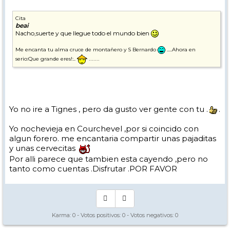
Cita
beai
Nacho,suerte y que llegue todo el mundo bien
Me encanta tu alma cruce de montañero y S Bernardo
.....Ahora en
.......
serio:Que grande eres!:..
Yo no ire a Tignes , pero da gusto ver gente con tu .
.
Yo nochevieja en Courchevel ,por si coincido con
algun forero. me encantaria compartir unas pajaditas
y unas cervecitas
Por alli parece que tambien esta cayendo ,pero no
tanto como cuentas .Disfrutar .POR FAVOR
Karma:
0
- Votos positivos:
0
- Votos negativos:
0