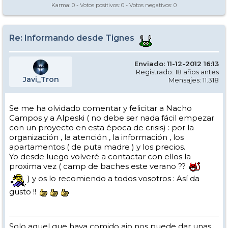
Karma:
0
- Votos positivos:
0
- Votos negativos:
0
Re: Informando desde Tignes
Enviado: 11-12-2012 16:13
Registrado: 18 años antes
Javi_Tron
Mensajes: 11.318
Se me ha olvidado comentar y felicitar a Nacho
Campos y a Alpeski ( no debe ser nada fácil empezar
con un proyecto en esta época de crisis) : por la
organización , la atención , la información , los
apartamentos ( de puta madre ) y los precios.
Yo desde luego volveré a contactar con ellos la
proxima vez ( camp de baches este verano ??
) y os lo recomiendo a todos vosotros : Así da
gusto !!
Solo aquel que haya comido ajo nos puede dar unas