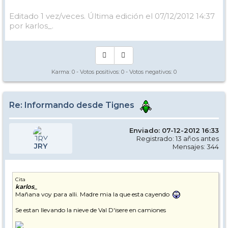
Editado 1 vez/veces. Última edición el 07/12/2012 14:37
por karlos_.
Karma:
0
- Votos positivos:
0
- Votos negativos:
0
Re: Informando desde Tignes
Enviado: 07-12-2012 16:33
Registrado: 13 años antes
JRY
Mensajes: 344
Cita
karlos_
Mañana voy para alli. Madre mia la que esta cayendo
Se estan llevando la nieve de Val D'isere en camiones