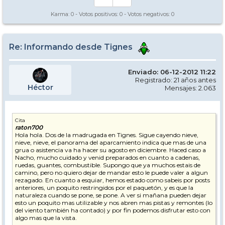
Karma:
0
- Votos positivos:
0
- Votos negativos:
0
Re: Informando desde Tignes
Enviado: 06-12-2012 11:22
Registrado: 21 años antes
Héctor
Mensajes: 2.063
Cita
raton700
Hola hola. Dos de la madrugada en Tignes. Sigue cayendo nieve,
nieve, nieve, el panorama del aparcamiento indica que mas de una
grua o asistencia va ha hacer su agosto en diciembre. Haced caso a
Nacho, mucho cuidado y venid preparados en cuanto a cadenas,
ruedas, guantes, combustible. Supongo que ya muchos estais de
camino, pero no quiero dejar de mandar esto le puede valer a algun
rezagado. En cuanto a esquiar, hemos estado como sabeis por posts
anteriores, un poquito restringidos por el paquetón, y es que la
naturaleza cuando se pone, se pone. A ver si mañana pueden dejar
esto un poquito mas utilizable y nos abren mas pistas y remontes (lo
del viento también ha contado) y por fin podemos disfrutar esto con
algo mas que la vista.