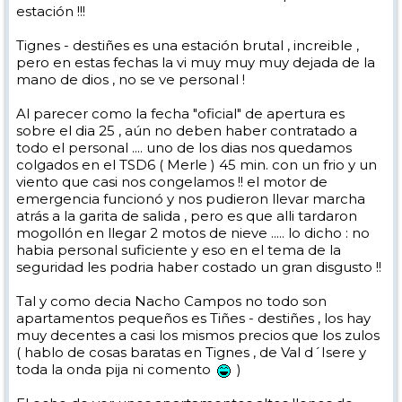
estación !!!
Tignes - destiñes es una estación brutal , increible ,
pero en estas fechas la vi muy muy muy dejada de la
mano de dios , no se ve personal !
Al parecer como la fecha "oficial" de apertura es
sobre el dia 25 , aún no deben haber contratado a
todo el personal .... uno de los dias nos quedamos
colgados en el TSD6 ( Merle ) 45 min. con un frio y un
viento que casi nos congelamos !! el motor de
emergencia funcionó y nos pudieron llevar marcha
atrás a la garita de salida , pero es que alli tardaron
mogollón en llegar 2 motos de nieve ..... lo dicho : no
habia personal suficiente y eso en el tema de la
seguridad les podria haber costado un gran disgusto !!
Tal y como decia Nacho Campos no todo son
apartamentos pequeños es Tiñes - destiñes , los hay
muy decentes a casi los mismos precios que los zulos
( hablo de cosas baratas en Tignes , de Val d´Isere y
toda la onda pija ni comento
)