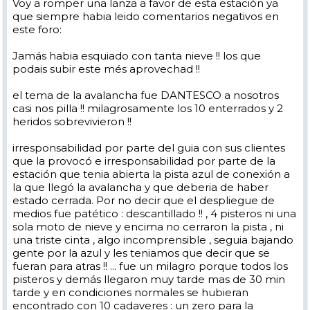
Voy a romper una lanza a favor de esta estación ya
que siempre habia leido comentarios negativos en
este foro:
Jamás habia esquiado con tanta nieve !! los que
podais subir este més aprovechad !!
el tema de la avalancha fue DANTESCO a nosotros
casi nos pilla !! milagrosamente los 10 enterrados y 2
heridos sobrevivieron !!
irresponsabilidad por parte del guia con sus clientes
que la provocó e irresponsabilidad por parte de la
estación que tenia abierta la pista azul de conexión a
la que llegó la avalancha y que deberia de haber
estado cerrada. Por no decir que el despliegue de
medios fue patético : descantillado !! , 4 pisteros ni una
sola moto de nieve y encima no cerraron la pista , ni
una triste cinta , algo incomprensible , seguia bajando
gente por la azul y les teniamos que decir que se
fueran para atras !! ... fue un milagro porque todos los
pisteros y demás llegaron muy tarde mas de 30 min
tarde y en condiciones normales se hubieran
encontrado con 10 cadaveres : un zero para la