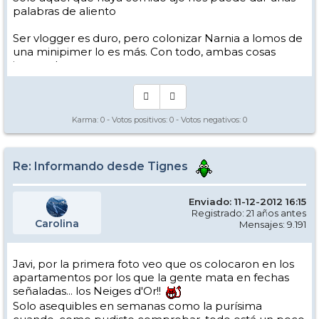
palabras de aliento
Ser vlogger es duro, pero colonizar Narnia a lomos de
una minipimer lo es más. Con todo, ambas cosas
intento hacer.
Yo hago esquí extremo : voy de extremo a extremo
de la pista
Los caminos del esquí son inescrotables ...
Karma:
0
- Votos positivos:
0
- Votos negativos:
0
Re: Informando desde Tignes
Enviado: 11-12-2012 16:15
Registrado: 21 años antes
Carolina
Mensajes: 9.191
Javi, por la primera foto veo que os colocaron en los
apartamentos por los que la gente mata en fechas
señaladas... los Neiges d'Or!!
Solo asequibles en semanas como la purísima