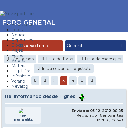
FORO GENERAL
Estaciones
Foros
Noticias
Reportajes
Blogs
Nuevo tema
Viajes
Fotos
Destacado
Lista de foros
Lista de mensajes
Videos
Material
Inicia sesión o Regístrate
Esquí Pro
Infonieve
2
3
4
Verano
Nevalog
Re: Informando desde Tignes
Enviado: 05-12-2012 00:25
Registrado: 16 años antes
manuelito
Mensajes: 249