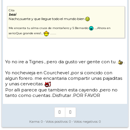
Cita
beai
Nacho,suerte y que llegue todo el mundo bien
Me encanta tu alma cruce de montañero y S Bernardo
.....Ahora en
.......
serio:Que grande eres!:..
Yo no ire a Tignes , pero da gusto ver gente con tu .
.
Yo nochevieja en Courchevel ,por si coincido con
algun forero. me encantaria compartir unas pajaditas
y unas cervecitas
Por alli parece que tambien esta cayendo ,pero no
tanto como cuentas .Disfrutar .POR FAVOR
Karma:
0
- Votos positivos:
0
- Votos negativos:
0