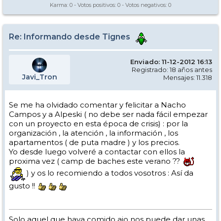
Karma:
0
- Votos positivos:
0
- Votos negativos:
0
Re: Informando desde Tignes
Enviado: 11-12-2012 16:13
Registrado: 18 años antes
Javi_Tron
Mensajes: 11.318
Se me ha olvidado comentar y felicitar a Nacho
Campos y a Alpeski ( no debe ser nada fácil empezar
con un proyecto en esta época de crisis) : por la
organización , la atención , la información , los
apartamentos ( de puta madre ) y los precios.
Yo desde luego volveré a contactar con ellos la
proxima vez ( camp de baches este verano ??
) y os lo recomiendo a todos vosotros : Así da
gusto !!
Solo aquel que haya comido ajo nos puede dar unas