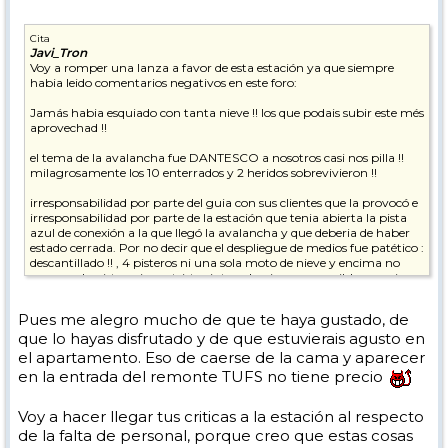
Cita
Javi_Tron
Voy a romper una lanza a favor de esta estación ya que siempre
habia leido comentarios negativos en este foro:
Jamás habia esquiado con tanta nieve !! los que podais subir este més
aprovechad !!
el tema de la avalancha fue DANTESCO a nosotros casi nos pilla !!
milagrosamente los 10 enterrados y 2 heridos sobrevivieron !!
irresponsabilidad por parte del guia con sus clientes que la provocó e
irresponsabilidad por parte de la estación que tenia abierta la pista
azul de conexión a la que llegó la avalancha y que deberia de haber
estado cerrada. Por no decir que el despliegue de medios fue patético :
descantillado !! , 4 pisteros ni una sola moto de nieve y encima no
cerraron la pista , ni una triste cinta , algo incomprensible , seguia
bajando gente por la azul y les teniamos que decir que se fueran para
atras !! ... fue un milagro porque todos los pisteros y demás llegaron
Pues me alegro mucho de que te haya gustado, de
muy tarde mas de 30 min tarde y en condiciones normales se
que lo hayas disfrutado y de que estuvierais agusto en
hubieran encontrado con 10 cadaveres : un zero para la estación !!!
el apartamento. Eso de caerse de la cama y aparecer
Tignes - destiñes es una estación brutal , increible , pero en estas
en la entrada del remonte TUFS no tiene precio
fechas la vi muy muy muy dejada de la mano de dios , no se ve
personal !
Voy a hacer llegar tus criticas a la estación al respecto
Al parecer como la fecha "oficial" de apertura es sobre el dia 25 , aún
de la falta de personal, porque creo que estas cosas
no deben haber contratado a todo el personal .... uno de los dias nos