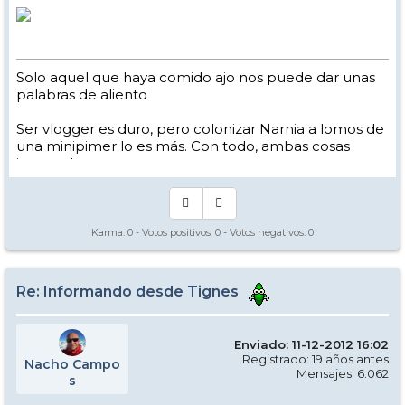
Solo aquel que haya comido ajo nos puede dar unas
palabras de aliento
Ser vlogger es duro, pero colonizar Narnia a lomos de
una minipimer lo es más. Con todo, ambas cosas
intento hacer.
Yo hago esquí extremo : voy de extremo a extremo
de la pista
Los caminos del esquí son inescrotables ...
Karma:
0
- Votos positivos:
0
- Votos negativos:
0
Re: Informando desde Tignes
Enviado: 11-12-2012 16:02
Registrado: 19 años antes
Nacho Campo
Mensajes: 6.062
s