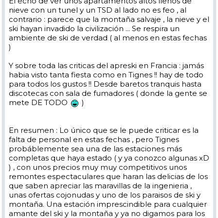
El echo de ver unos apartamentos altos llenos de
nieve con un tunel y un TSD al lado no es feo , al
contrario : parece que la montaña salvaje , la nieve y el
ski hayan invadido la civilización ... Se respira un
ambiente de ski de verdad ( al menos en estas fechas
)
Y sobre toda las criticas del apreski en Francia : jamás
habia visto tanta fiesta como en Tignes !! hay de todo
para todos los gustos !! Desde baretos tranquis hasta
discotecas con sala de fumadores ( donde la gente se
mete DE TODO
)
En resumen : Lo único que se le puede criticar es la
falta de personal en estas fechas , pero Tignes
probáblemente sea una de las estaciones más
completas que haya estado ( y ya conozco algunas xD
) , con unos precios muy muy competitivos unos
remontes espectaculares que haran las delicias de los
que saben apreciar las maravillas de la ingenieria ,
unas ofertas cojonudas y uno de los paraisos de ski y
montaña. Una estación imprescindible para cualquier
amante del ski y la montaña y ya no digamos para los