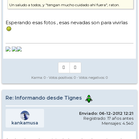
Un saludo a todos, y "tengan mucho cuidado ahí fuera", raton.
P.D. No tengo la cámara a mano ahora para mendar una foto, pero
veo que están ya sacando máquinas de la guarida que ha frente al
Esperando esas fotos , esas nevadas son para vivirlas
apartamento. No se si son de pista o de carreteras, pero es señal de
que intentan que todo esté "habitable", al menos esa es mi
impresión.
Karma:
0
- Votos positivos:
0
- Votos negativos:
0
Re: Informando desde Tignes
Enviado: 06-12-2012 12:21
Registrado: 17 años antes
kankamusa
Mensajes: 4.540