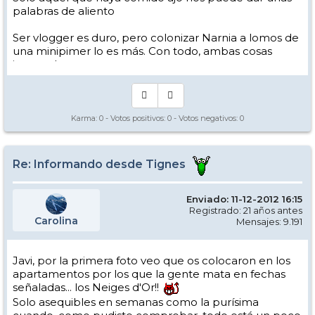
palabras de aliento
Ser vlogger es duro, pero colonizar Narnia a lomos de
una minipimer lo es más. Con todo, ambas cosas
intento hacer.
Yo hago esquí extremo : voy de extremo a extremo
de la pista
Los caminos del esquí son inescrotables ...
Karma:
0
- Votos positivos:
0
- Votos negativos:
0
Re: Informando desde Tignes
Enviado: 11-12-2012 16:15
Registrado: 21 años antes
Carolina
Mensajes: 9.191
Javi, por la primera foto veo que os colocaron en los
apartamentos por los que la gente mata en fechas
señaladas... los Neiges d'Or!!
Solo asequibles en semanas como la purísima