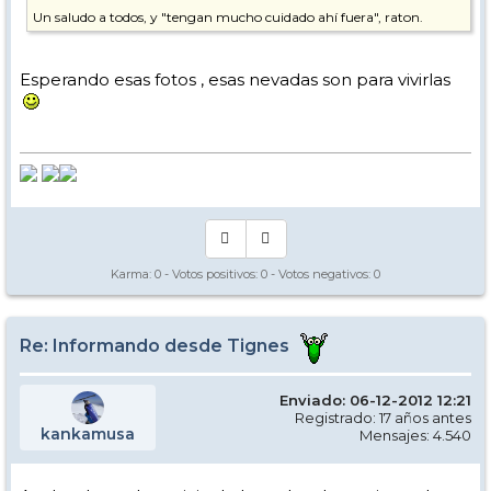
Un saludo a todos, y "tengan mucho cuidado ahí fuera", raton.
P.D. No tengo la cámara a mano ahora para mendar una foto, pero
veo que están ya sacando máquinas de la guarida que ha frente al
Esperando esas fotos , esas nevadas son para vivirlas
apartamento. No se si son de pista o de carreteras, pero es señal de
que intentan que todo esté "habitable", al menos esa es mi
impresión.
Karma:
0
- Votos positivos:
0
- Votos negativos:
0
Re: Informando desde Tignes
Enviado: 06-12-2012 12:21
Registrado: 17 años antes
kankamusa
Mensajes: 4.540