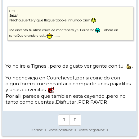
Cita
beai
Nacho,suerte y que llegue todo el mundo bien
Me encanta tu alma cruce de montañero y S Bernardo
.....Ahora en
.......
serio:Que grande eres!:..
Yo no ire a Tignes , pero da gusto ver gente con tu .
.
Yo nochevieja en Courchevel ,por si coincido con
algun forero. me encantaria compartir unas pajaditas
y unas cervecitas
Por alli parece que tambien esta cayendo ,pero no
tanto como cuentas .Disfrutar .POR FAVOR
Karma:
0
- Votos positivos:
0
- Votos negativos:
0