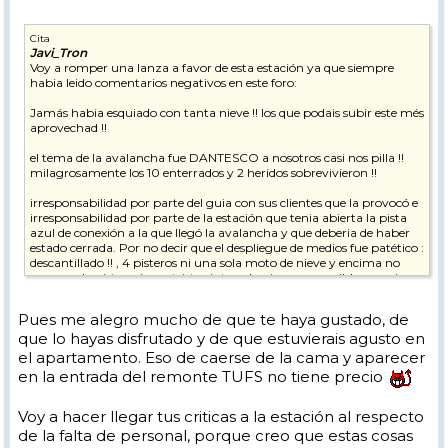
Cita
Javi_Tron
Voy a romper una lanza a favor de esta estación ya que siempre
habia leido comentarios negativos en este foro:
Jamás habia esquiado con tanta nieve !! los que podais subir este més
aprovechad !!
el tema de la avalancha fue DANTESCO a nosotros casi nos pilla !!
milagrosamente los 10 enterrados y 2 heridos sobrevivieron !!
irresponsabilidad por parte del guia con sus clientes que la provocó e
irresponsabilidad por parte de la estación que tenia abierta la pista
azul de conexión a la que llegó la avalancha y que deberia de haber
estado cerrada. Por no decir que el despliegue de medios fue patético :
descantillado !! , 4 pisteros ni una sola moto de nieve y encima no
cerraron la pista , ni una triste cinta , algo incomprensible , seguia
bajando gente por la azul y les teniamos que decir que se fueran para
atras !! ... fue un milagro porque todos los pisteros y demás llegaron
Pues me alegro mucho de que te haya gustado, de
muy tarde mas de 30 min tarde y en condiciones normales se
que lo hayas disfrutado y de que estuvierais agusto en
hubieran encontrado con 10 cadaveres : un zero para la estación !!!
el apartamento. Eso de caerse de la cama y aparecer
Tignes - destiñes es una estación brutal , increible , pero en estas
en la entrada del remonte TUFS no tiene precio
fechas la vi muy muy muy dejada de la mano de dios , no se ve
personal !
Voy a hacer llegar tus criticas a la estación al respecto
Al parecer como la fecha "oficial" de apertura es sobre el dia 25 , aún
de la falta de personal, porque creo que estas cosas
no deben haber contratado a todo el personal .... uno de los dias nos