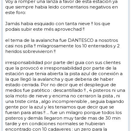
Voy a romper una lanza a favor de esta estación ya
que siempre habia leido comentarios negativos en
este foro:
Jamás habia esquiado con tanta nieve !! los que
podais subir este més aprovechad !!
el tema de la avalancha fue DANTESCO a nosotros
casi nos pilla !! milagrosamente los 10 enterrados y 2
heridos sobrevivieron !!
irresponsabilidad por parte del guia con sus clientes
que la provocó e irresponsabilidad por parte de la
estación que tenia abierta la pista azul de conexión a
la que llegó la avalancha y que deberia de haber
estado cerrada. Por no decir que el despliegue de
medios fue patético : descantillado !! , 4 pisteros ni una
sola moto de nieve y encima no cerraron la pista , ni
una triste cinta , algo incomprensible , seguia bajando
gente por la azul y les teniamos que decir que se
fueran para atras !! ... fue un milagro porque todos los
pisteros y demás llegaron muy tarde mas de 30 min
tarde y en condiciones normales se hubieran
encontrado con 10 cadaveres : un zero para la