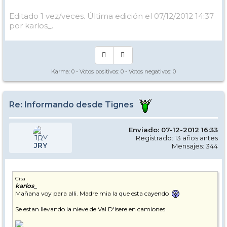
Editado 1 vez/veces. Última edición el 07/12/2012 14:37
por karlos_.
Karma:
0
- Votos positivos:
0
- Votos negativos:
0
Re: Informando desde Tignes
Enviado: 07-12-2012 16:33
Registrado: 13 años antes
JRY
Mensajes: 344
Cita
karlos_
Mañana voy para alli. Madre mia la que esta cayendo
Se estan llevando la nieve de Val D'isere en camiones