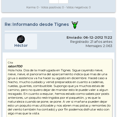
Karma:
0
- Votos positivos:
0
- Votos negativos:
0
Re: Informando desde Tignes
Enviado: 06-12-2012 11:22
Registrado: 21 años antes
Héctor
Mensajes: 2.063
Cita
raton700
Hola hola. Dos de la madrugada en Tignes. Sigue cayendo nieve,
nieve, nieve, el panorama del aparcamiento indica que mas de una
grua o asistencia va ha hacer su agosto en diciembre. Haced caso a
Nacho, mucho cuidado y venid preparados en cuanto a cadenas,
ruedas, guantes, combustible. Supongo que ya muchos estais de
camino, pero no quiero dejar de mandar esto le puede valer a algun
rezagado. En cuanto a esquiar, hemos estado como sabeis por posts
anteriores, un poquito restringidos por el paquetón, y es que la
naturaleza cuando se pone, se pone. A ver si mañana pueden dejar
esto un poquito mas utilizable y nos abren mas pistas y remontes (lo
del viento también ha contado) y por fin podemos disfrutar esto con
algo mas que la vista.