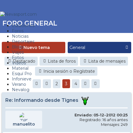
FORO GENERAL
Estaciones
Foros
Noticias
Reportajes
Blogs
Nuevo tema
Viajes
Fotos
Destacado
Lista de foros
Lista de mensajes
Videos
Material
Inicia sesión o Regístrate
Esquí Pro
Infonieve
2
3
4
Verano
Nevalog
Re: Informando desde Tignes
Enviado: 05-12-2012 00:25
Registrado: 16 años antes
manuelito
Mensajes: 249