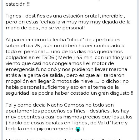
estación !!!
Tignes - destiñes es una estación brutal , increible ,
pero en estas fechas la vi muy muy muy dejada de la
mano de dios , no se ve personal !
Al parecer como la fecha "oficial" de apertura es
sobre el dia 25 , aún no deben haber contratado a
todo el personal .... uno de los dias nos quedamos
colgados en el TSD6 ( Merle ) 45 min. con un frio y un
viento que casi nos congelamos !! el motor de
emergencia funcionó y nos pudieron llevar marcha
atrás a la garita de salida , pero es que alli tardaron
mogollón en llegar 2 motos de nieve ..... lo dicho : no
habia personal suficiente y eso en el tema de la
seguridad les podria haber costado un gran disgusto !!
Tal y como decia Nacho Campos no todo son
apartamentos pequeños es Tiñes - destiñes , los hay
muy decentes a casi los mismos precios que los zulos
( hablo de cosas baratas en Tignes , de Val d´Isere y
toda la onda pija ni comento
)