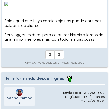
Solo aquel que haya comido ajo nos puede dar unas
palabras de aliento
Ser vlogger es duro, pero colonizar Narnia a lomos de
una minipimer lo es más. Con todo, ambas cosas
intento hacer.
Yo hago esquí extremo : voy de extremo a extremo
de la pista
Los caminos del esquí son inescrotables ...
Karma:
0
- Votos positivos:
0
- Votos negativos:
0
Re: Informando desde Tignes
Enviado: 11-12-2012 16:02
Registrado: 19 años antes
Nacho Campo
Mensajes: 6.061
s