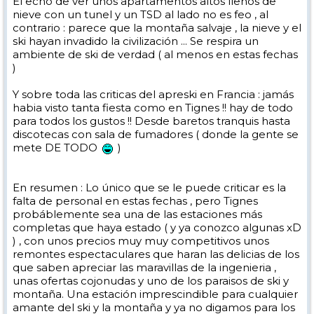
El echo de ver unos apartamentos altos llenos de
nieve con un tunel y un TSD al lado no es feo , al
contrario : parece que la montaña salvaje , la nieve y el
ski hayan invadido la civilización ... Se respira un
ambiente de ski de verdad ( al menos en estas fechas
)
Y sobre toda las criticas del apreski en Francia : jamás
habia visto tanta fiesta como en Tignes !! hay de todo
para todos los gustos !! Desde baretos tranquis hasta
discotecas con sala de fumadores ( donde la gente se
mete DE TODO
)
En resumen : Lo único que se le puede criticar es la
falta de personal en estas fechas , pero Tignes
probáblemente sea una de las estaciones más
completas que haya estado ( y ya conozco algunas xD
) , con unos precios muy muy competitivos unos
remontes espectaculares que haran las delicias de los
que saben apreciar las maravillas de la ingenieria ,
unas ofertas cojonudas y uno de los paraisos de ski y
montaña. Una estación imprescindible para cualquier
amante del ski y la montaña y ya no digamos para los