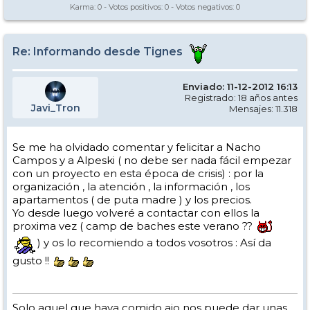
Karma:
0
- Votos positivos:
0
- Votos negativos:
0
Re: Informando desde Tignes
Enviado: 11-12-2012 16:13
Registrado: 18 años antes
Javi_Tron
Mensajes: 11.318
Se me ha olvidado comentar y felicitar a Nacho
Campos y a Alpeski ( no debe ser nada fácil empezar
con un proyecto en esta época de crisis) : por la
organización , la atención , la información , los
apartamentos ( de puta madre ) y los precios.
Yo desde luego volveré a contactar con ellos la
proxima vez ( camp de baches este verano ??
) y os lo recomiendo a todos vosotros : Así da
gusto !!
Solo aquel que haya comido ajo nos puede dar unas