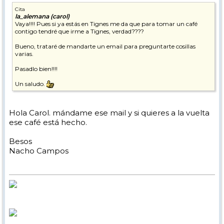
Cita
la_alemana (carol)
Vaya!!!! Pues si ya estás en Tignes me da que para tomar un café
contigo tendré que irme a Tignes, verdad????
Bueno, trataré de mandarte un email para preguntarte cosillas
varias.
Pasadlo bien!!!!
Un saludo.
Hola Carol. mándame ese mail y si quieres a la vuelta
ese café está hecho.
Besos
Nacho Campos