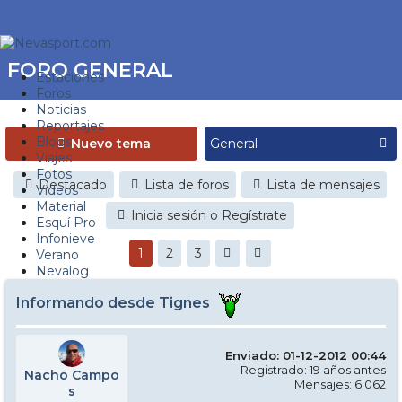
FORO GENERAL
Estaciones
Foros
Noticias
Reportajes
Blogs
Nuevo tema
Viajes
Fotos
Destacado
Lista de foros
Lista de mensajes
Videos
Material
Inicia sesión o Regístrate
Esquí Pro
Infonieve
1
2
3
Verano
Nevalog
Informando desde Tignes
Enviado: 01-12-2012 00:44
Registrado: 19 años antes
Nacho Campo
Mensajes: 6.062
s