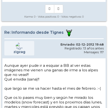
Karma:
0
- Votos positivos:
0
- Votos negativos:
0
Re: Informando desde Tignes
Enviado: 02-12-2012 19:48
Registrado: 13 años antes
zigzag
Mensajes: 117
Aunque ayer pude ir a esquiar a BB al ver estas
imágenes me vienen una ganas de irme a los alpes
que no veas!!!
Qué envidia (sana)!!
que largo se me va hacer hasta el mes de febrero. :-(
Que os lo paseis muy bien y según he mirado los
modelos (snow forecast) y en los proximos días lunes,
martes y miercoles está previsto que os caigan unos