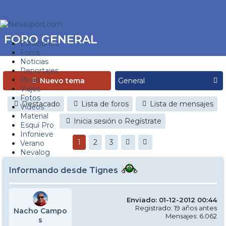
FORO GENERAL
Estaciones
Foros
Noticias
Reportajes
Blogs
Nuevo tema
Viajes
Fotos
Destacado
Lista de foros
Lista de mensajes
Videos
Material
Inicia sesión o Regístrate
Esquí Pro
Infonieve
1
2
3
Verano
Nevalog
Informando desde Tignes
Enviado: 01-12-2012 00:44
Registrado: 19 años antes
Nacho Campo
Mensajes: 6.062
s