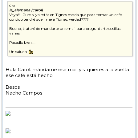
Cita
la_alemana (carol)
Vaya!!!! Pues si ya estás en Tignes me da que para tomar un café
contigo tendré que irme a Tignes, verdad????
Bueno, trataré de mandarte un email para preguntarte cosillas
varias.
Pasadlo bien!!!!
Un saludo.
Hola Carol. mándame ese mail y si quieres a la vuelta
ese café está hecho.
Besos
Nacho Campos