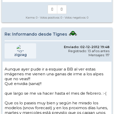
Karma:
0
- Votos positivos:
0
- Votos negativos:
0
Re: Informando desde Tignes
Enviado: 02-12-2012 19:48
Registrado: 13 años antes
zigzag
Mensajes: 117
Aunque ayer pude ir a esquiar a BB al ver estas
imágenes me vienen una ganas de irme a los alpes
que no veas!!!
Qué envidia (sana)!!
que largo se me va hacer hasta el mes de febrero. :-(
Que os lo paseis muy bien y según he mirado los
modelos (snow forecast) y en los proximos días lunes,
martes y miercoles está previsto que os caigan unos