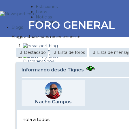
Estaciones
Foros
Noticias
FORO GENERAL
Reportajes
Blogs
Blogs actualizados recientemente:
nevasport blog
Destacado
Lista de foros
Lista de mensa
Discovery Snow
Informando desde Tignes
Brasil
It's a powder da
Diario de un friki
Nacho Campos
Nevasport Chile
Revista NIX
:hola a todos.
Metiendo Cantos