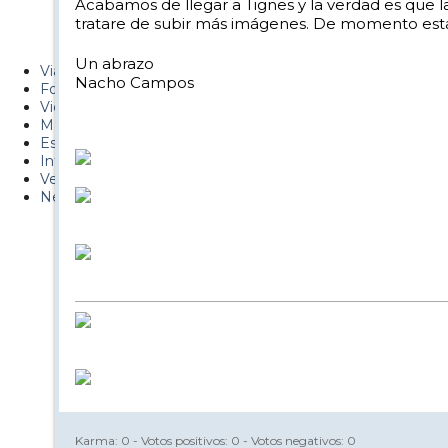
Acabamos de llegar a Tignes y la verdad es que 
PUCAF - Blog
tratare de subir más imágenes. De momento estas 
Esquiaryviajar.com
Un abrazo
Viajes
Nacho Campos
Fotos
Videos
Material
Esquí Pro
Infonieve
Verano
Nevalog
Karma:
0
- Votos positivos:
0
- Votos negativos:
0