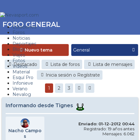
FORO GENERAL
Estaciones
Foros
Noticias
Reportajes
Blogs
Nuevo tema
Viajes
Fotos
Destacado
Lista de foros
Lista de mensajes
Videos
Material
Inicia sesión o Regístrate
Esquí Pro
Infonieve
1
2
3
Verano
Nevalog
Informando desde Tignes
Enviado: 01-12-2012 00:44
Registrado: 19 años antes
Nacho Campo
Mensajes: 6.062
s