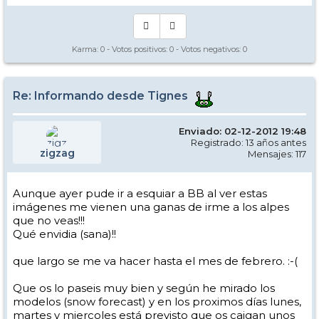
Karma:
0
- Votos positivos:
0
- Votos negativos:
0
Re: Informando desde Tignes
Enviado: 02-12-2012 19:48
Registrado: 13 años antes
zigzag
Mensajes: 117
Aunque ayer pude ir a esquiar a BB al ver estas
imágenes me vienen una ganas de irme a los alpes
que no veas!!!
Qué envidia (sana)!!
que largo se me va hacer hasta el mes de febrero. :-(
Que os lo paseis muy bien y según he mirado los
modelos (snow forecast) y en los proximos días lunes,
martes y miercoles está previsto que os caigan unos