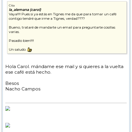
Cita
la_alemana (carol)
Vaya!!!! Pues si ya estás en Tignes me da que para tomar un café
contigo tendré que irme a Tignes, verdad????
Bueno, trataré de mandarte un email para preguntarte cosillas
varias.
Pasadlo bien!!!!
Un saludo.
Hola Carol. mándame ese mail y si quieres a la vuelta
ese café está hecho.
Besos
Nacho Campos