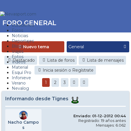
FORO GENERAL
Estaciones
Foros
Noticias
Reportajes
Blogs
Nuevo tema
Viajes
Fotos
Destacado
Lista de foros
Lista de mensajes
Videos
Material
Inicia sesión o Regístrate
Esquí Pro
Infonieve
1
2
3
Verano
Nevalog
Informando desde Tignes
Enviado: 01-12-2012 00:44
Registrado: 19 años antes
Nacho Campo
Mensajes: 6.062
s