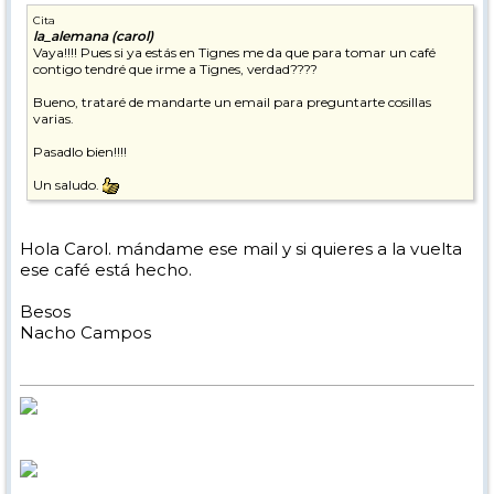
Cita
la_alemana (carol)
Vaya!!!! Pues si ya estás en Tignes me da que para tomar un café
contigo tendré que irme a Tignes, verdad????
Bueno, trataré de mandarte un email para preguntarte cosillas
varias.
Pasadlo bien!!!!
Un saludo.
Hola Carol. mándame ese mail y si quieres a la vuelta
ese café está hecho.
Besos
Nacho Campos