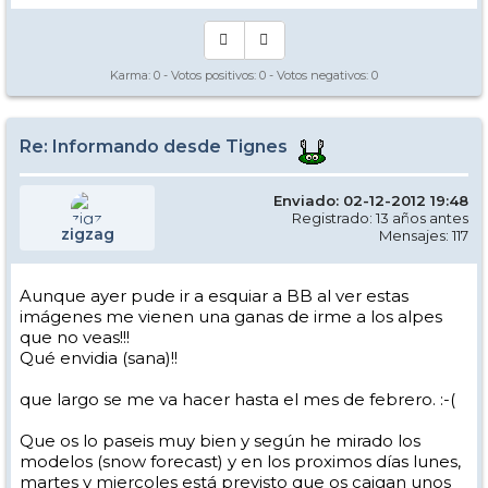
Karma:
0
- Votos positivos:
0
- Votos negativos:
0
Re: Informando desde Tignes
Enviado: 02-12-2012 19:48
Registrado: 13 años antes
zigzag
Mensajes: 117
Aunque ayer pude ir a esquiar a BB al ver estas
imágenes me vienen una ganas de irme a los alpes
que no veas!!!
Qué envidia (sana)!!
que largo se me va hacer hasta el mes de febrero. :-(
Que os lo paseis muy bien y según he mirado los
modelos (snow forecast) y en los proximos días lunes,
martes y miercoles está previsto que os caigan unos