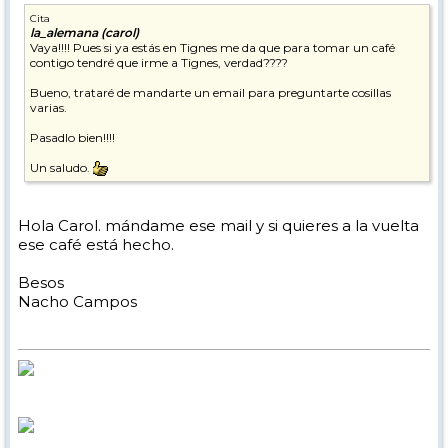
Cita
la_alemana (carol)
Vaya!!!! Pues si ya estás en Tignes me da que para tomar un café
contigo tendré que irme a Tignes, verdad????
Bueno, trataré de mandarte un email para preguntarte cosillas
varias.
Pasadlo bien!!!!
Un saludo.
Hola Carol. mándame ese mail y si quieres a la vuelta
ese café está hecho.
Besos
Nacho Campos