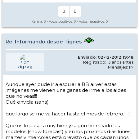
Karma:
0
- Votos positivos:
0
- Votos negativos:
0
Re: Informando desde Tignes
Enviado: 02-12-2012 19:48
Registrado: 13 años antes
zigzag
Mensajes: 117
Aunque ayer pude ir a esquiar a BB al ver estas
imágenes me vienen una ganas de irme a los alpes
que no veas!!!
Qué envidia (sana)!!
que largo se me va hacer hasta el mes de febrero. :-(
Que os lo paseis muy bien y según he mirado los
modelos (snow forecast) y en los proximos días lunes,
martes y miercoles está previsto que os caigan unos