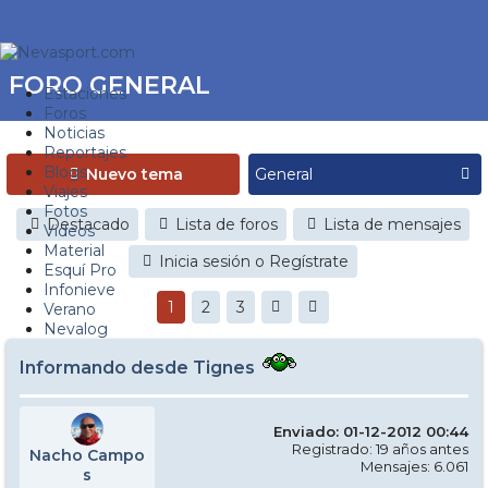
FORO GENERAL
Estaciones
Foros
Noticias
Reportajes
Blogs
Nuevo tema
Viajes
Fotos
Destacado
Lista de foros
Lista de mensajes
Videos
Material
Inicia sesión o Regístrate
Esquí Pro
Infonieve
1
2
3
Verano
Nevalog
Informando desde Tignes
Enviado: 01-12-2012 00:44
Registrado: 19 años antes
Nacho Campo
Mensajes: 6.061
s