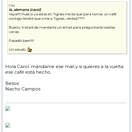
Cita
la_alemana (carol)
Vaya!!!! Pues si ya estás en Tignes me da que para tomar un café
contigo tendré que irme a Tignes, verdad????
Bueno, trataré de mandarte un email para preguntarte cosillas
varias.
Pasadlo bien!!!!
Un saludo.
Hola Carol. mándame ese mail y si quieres a la vuelta
ese café está hecho.
Besos
Nacho Campos