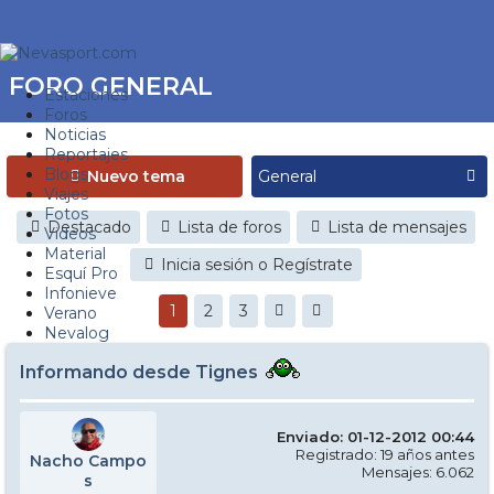
FORO GENERAL
Estaciones
Foros
Noticias
Reportajes
Blogs
Nuevo tema
Viajes
Fotos
Destacado
Lista de foros
Lista de mensajes
Videos
Material
Inicia sesión o Regístrate
Esquí Pro
Infonieve
1
2
3
Verano
Nevalog
Informando desde Tignes
Enviado: 01-12-2012 00:44
Registrado: 19 años antes
Nacho Campo
Mensajes: 6.062
s