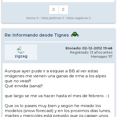
Karma:
0
- Votos positivos:
0
- Votos negativos:
0
Re: Informando desde Tignes
Enviado: 02-12-2012 19:48
Registrado: 13 años antes
zigzag
Mensajes: 117
Aunque ayer pude ir a esquiar a BB al ver estas
imágenes me vienen una ganas de irme a los alpes
que no veas!!!
Qué envidia (sana)!!
que largo se me va hacer hasta el mes de febrero. :-(
Que os lo paseis muy bien y según he mirado los
modelos (snow forecast) y en los proximos días lunes,
martes y miercoles está previsto que os caigan unos