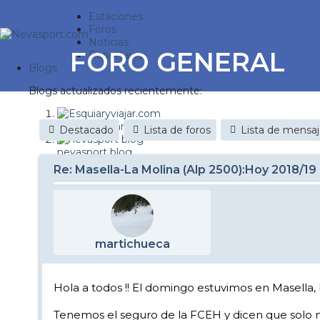
Estaciones
Foros
Noticias
FORO GENERAL
Reportajes
Blogs
Blogs actualizados recientemente:
Esquiaryviajar.com
Destacado
Lista de foros
Lista de mensa
nevasport blog
Re: Masella-La Molina (Alp 2500):Hoy 2018/19
Discovery Snow
Brasil
It's a powder da
martichueca
Diario de un friki
Nevasport Chile
Hola a todos !! El domingo estuvimos en Masella, 
Revista NIX
Tenemos el seguro de la FCEH y dicen que solo n