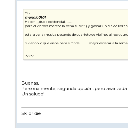
Cita
manolo0101
Haber ,,,,duda existencial..........
para el viernes merece la pena subir? ( y gastar un dia de libran
estara ya la musica pasando de cuarteto de violines al rock duro
o viendo lo que viene para el finde ..........mejor esperar a la
?????
Buenas,
Personalmente; segunda opción, pero avanzada la
Un saludo!
Ski or die