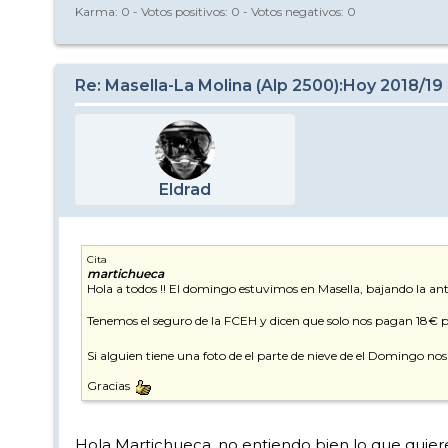
Karma:
0
- Votos positivos:
0
- Votos negativos:
0
Re: Masella-La Molina (Alp 2500):Hoy 2018/19
Eldrad
Cita
martichueca
Hola a todos !! El domingo estuvimos en Masella, bajando la ant
Tenemos el seguro de la FCEH y dicen que solo nos pagan 18€ p
Si alguien tiene una foto de el parte de nieve de el Domingo nos
Gracias
Hola Martichueca, no entiendo bien lo que quieres d