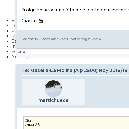
Metiendo Cantos
Si alguien tiene una foto de el parte de nieve de
PUCAF - Blog
Viajes
Gracias
Fotos
Videos
Material
Karma:
15
- Votos positivos:
1
- Votos negativos:
0
Esquí Pro
Infonieve
Verano
Nevalog
Re: Masella-La Molina (Alp 2500):Hoy 2018/19
martichueca
Cita
moshkis