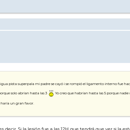
igua pista superpala mi padre se cayó i se rompió el ligamento interno fue hacia
orque solo abrían hasta las 3
Yo creo que habrían hasta las 5 porque nadie n
 haría un gran favor.
ecir. Si la lesión fue a las 12H que tendrá que ver si la esta