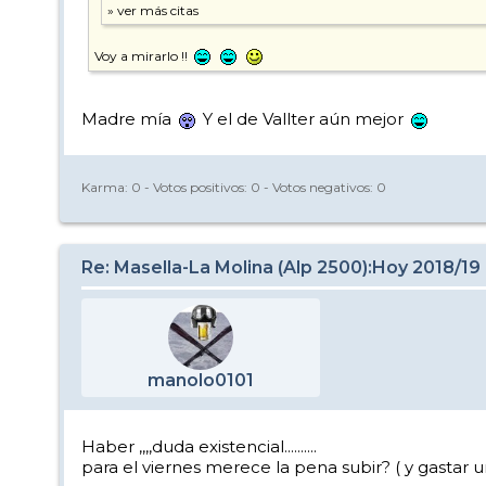
Voy a mirarlo !!
Madre mía
Y el de Vallter aún mejor
Karma:
0
- Votos positivos:
0
- Votos negativos:
0
Re: Masella-La Molina (Alp 2500):Hoy 2018/19
manolo0101
Haber ,,,,duda existencial..........
para el viernes merece la pena subir? ( y gastar un