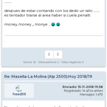
..........
despues de estar contando con los dedo un rato .........
es tentador tirarse al area haber si cuela penalti
money..money ,, monye ...
.
Karma:
32
- Votos positivos:
2
- Votos negativos:
0
Re: Masella-La Molina (Alp 2500):Hoy 2018/19
Enviado: 15-11-2018 19:38
Registrado: 14 años antes
head59
Mensajes: 1.479