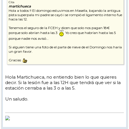
Cita
martichueca
Hola a todos !! El domingo estuvimos en Masella, bajando la antigua
pista superpala mi padre se cayó i se rompió el ligamento interno fue
hacia las 12.
Tenemos el seguro de la FCEH y dicen que solo nos pagan 18€
porque solo abrían hasta las 3
Yo creo que habrían hasta las 5
porque nadie nos avisó...
Si alguien tiene una foto de el parte de nieve de el Domingo nos haría
un gran favor.
Gracias
Hola Martichueca, no entiendo bien lo que quieres
decir. Si la lesión fue a las 12H que tendrá que ver si la
estación cerraba a las 3 o a las 5.
Un saludo.