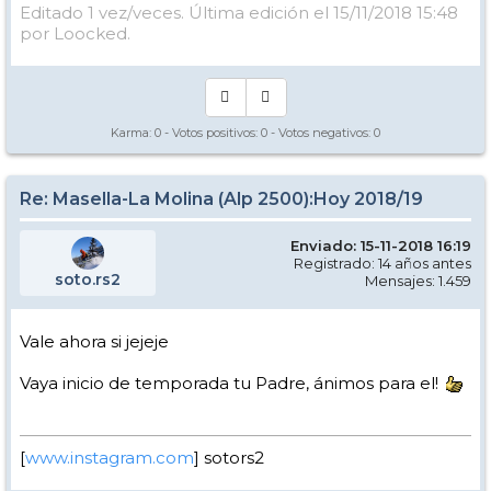
Editado 1 vez/veces. Última edición el 15/11/2018 15:48
por Loocked.
Karma:
0
- Votos positivos:
0
- Votos negativos:
0
Re: Masella-La Molina (Alp 2500):Hoy 2018/19
Enviado: 15-11-2018 16:19
Registrado: 14 años antes
soto.rs2
Mensajes: 1.459
Vale ahora si jejeje
Vaya inicio de temporada tu Padre, ánimos para el!
[
www.instagram.com
] sotors2