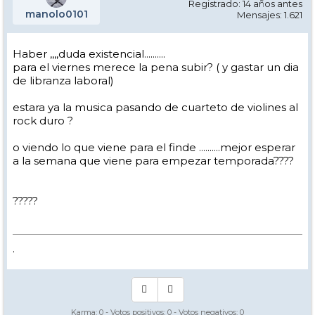
Registrado: 14 años antes
manolo0101
Mensajes: 1.621
Haber ,,,,duda existencial..........
para el viernes merece la pena subir? ( y gastar un dia
de libranza laboral)
estara ya la musica pasando de cuarteto de violines al
rock duro ?
o viendo lo que viene para el finde ..........mejor esperar
a la semana que viene para empezar temporada????
?????
.
Karma:
0
- Votos positivos:
0
- Votos negativos:
0