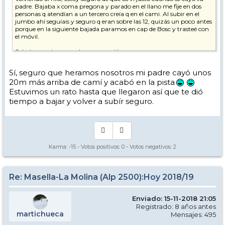
padre. Bajaba x coma pregona y parado en el llano me fije en dos
personas q atendían a un tercero creía q en el cami. Al subir en el
jumbo ahí seguíais y seguro q eran sobre las 12, quizás un poco antes
porque en la siguiente bajada paramos en cap de Bosc y trasteé con
el móvil.
Saludos y animos con la recuperación.
Sí, seguro que heramos nosotros mi padre cayó unos
20m más arriba de camí y acabó en la pista
Estuvimos un rato hasta que llegaron así que te dió
tiempo a bajar y volver a subír seguro.
Karma:
-15
- Votos positivos:
0
- Votos negativos:
2
Re: Masella-La Molina (Alp 2500):Hoy 2018/19
Enviado: 15-11-2018 21:05
Registrado: 8 años antes
martichueca
Mensajes: 495