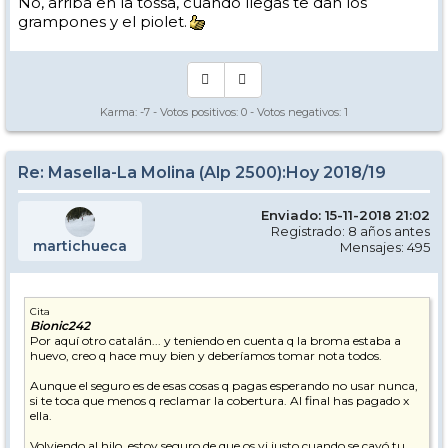
No, arriba en la tossa, cuando llegas te dan los
grampones y el piolet.
Karma:
-7
- Votos positivos:
0
- Votos negativos:
1
Re: Masella-La Molina (Alp 2500):Hoy 2018/19
Enviado: 15-11-2018 21:02
Registrado: 8 años antes
martichueca
Mensajes: 495
Cita
Bionic242
Por aquí otro catalán... y teniendo en cuenta q la broma estaba a
huevo, creo q hace muy bien y deberíamos tomar nota todos.
Aunque el seguro es de esas cosas q pagas esperando no usar nunca,
si te toca que menos q reclamar la cobertura. Al final has pagado x
ella.
Volviendo al hilo, estoy seguro de que os vi justo cuando se cayó tu