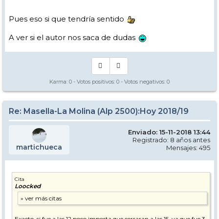
Pues eso si que tendría sentido
A ver si el autor nos saca de dudas
Karma:
0
- Votos positivos:
0
- Votos negativos:
0
Re: Masella-La Molina (Alp 2500):Hoy 2018/19
Enviado: 15-11-2018 13:44
Registrado: 8 años antes
martichueca
Mensajes: 495
Cita
Loocked
Exacto, si fue a las 12 poco importa que cerraran a las 15, ya que fue 3