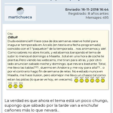
Enviado: 16-11-2018 16:44
Registrado: 8 años antes
martichueca
Mensajes: 495
Cita
OiBuR
Duda existencial!!! Hace cosa de dos semanas reserve hotel para
inagurar temporada en Arcalis (en teoria era fecha programada)
coincidio con el 1 "paqueton" de la temporada... nos animamos y ale!.
Como sabreis no abre Arcalis, y estabamos barajando el tema de
subir lo menos el domingo a Masella...total en una hora de coche te
plantas.Pero viendo las webcams, me tiran para atras, y por otro
lado anuncian sabado noche y domingo, que nevara bastante. Total,
me llevo las tablas???.. duermo en Andorra y me voy para alla??... o
por el contrario hago fin de semana de relax. No e estado nunca en
Masella, me hace ilusion, pero alomejor me llevo un chasco tal como
estan las pistas (lo que se ve hoy, en wecams).
La verdad es que ahora el tema está un poco chungo,
supongo que sábado por la tarde van a enchufar
cañones más lo que nevará...