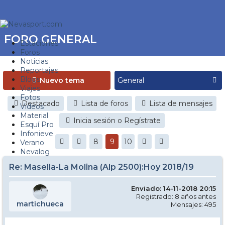
FORO GENERAL
Estaciones
Foros
Noticias
Reportajes
Blogs
Nuevo tema
Viajes
Fotos
Destacado
Lista de foros
Lista de mensajes
Videos
Material
Inicia sesión o Regístrate
Esquí Pro
Infonieve
8
9
10
Verano
Nevalog
Re: Masella-La Molina (Alp 2500):Hoy 2018/19
Enviado: 14-11-2018 20:15
Registrado: 8 años antes
martichueca
Mensajes: 495