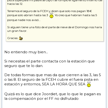
pista superpala mi padre se cayó i se rompió el ligamento interno fue
hacia las 12.
Tenemos el seguro de la FCEH y dicen que solo nos pagan 18€
porque solo abrían hasta las 3
Yo creo que habrían hasta las 5
porque nadie nos avisó...
Si alguien tiene una foto de el parte de nieve de el Domingo nos haría
un gran favor.
Gracias
No entiendo muy bien...
Si necesitas el parte contacta con la estación que
seguro que te lo dan.
De todas formas que mas da que cierren a las 3, las 5
o las 8. El seguro de la FCEH cubre el fuera pista en
estación y entornos, SEA LA HORA QUE SEA
Quizá es lo que dice Joordiet, que lo que le pagan es
la compensación por el FF no disfrutado