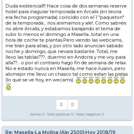
Duda existencial!!! Hace cosa de dos semanas reserve
hotel para inagurar temporada en Arcalis (en teoria
era fecha programada) coincidio con el 1 "paqueton"
de la temporada... nos animamos y ale!. Como sabreis
no abre Arcalis, y estabamos barajando el tema de
subir lo menos el domingo a Masella...total en una
hora de coche te plantas.Pero viendo las webcams,
me tiran para atras, y por otro lado anuncian sabado
noche y domingo, que nevara bastante. Total, me
llevo las tablas???.. duermo en Andorra y me voy para
alla??... o por el contrario hago fin de semana de relax.
No e estado nunca en Masella, me hace ilusion, pero
alomejor me llevo un chasco tal como estan las pistas
(lo que se ve hoy, en wecams).
Karma:
0
- Votos positivos:
0
- Votos negativos:
0
Re: Masella-La Molina (Alp 2500):Hoy 2018/19