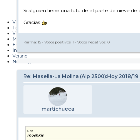
Metiendo Cantos
Si alguien tiene una foto de el parte de nieve de
PUCAF - Blog
Viajes
Gracias
Fotos
Videos
Material
Karma:
15
- Votos positivos:
1
- Votos negativos:
0
Esquí Pro
Infonieve
Verano
Nevalog
Re: Masella-La Molina (Alp 2500):Hoy 2018/19
martichueca
Cita
moshkis