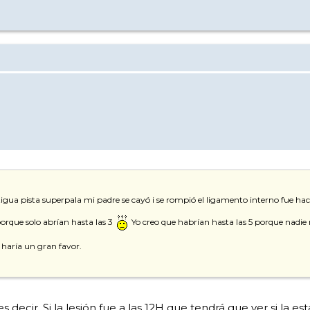
igua pista superpala mi padre se cayó i se rompió el ligamento interno fue hacia
orque solo abrían hasta las 3
Yo creo que habrían hasta las 5 porque nadie n
 haría un gran favor.
ecir. Si la lesión fue a las 12H que tendrá que ver si la esta