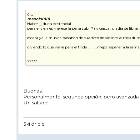
Cita
manolo0101
Haber ,,,,duda existencial..........
para el viernes merece la pena subir? ( y gastar un dia de libran
estara ya la musica pasando de cuarteto de violines al rock duro
o viendo lo que viene para el finde ..........mejor esperar a la
?????
Buenas,
Personalmente; segunda opción, pero avanzada la
Un saludo!
Ski or die