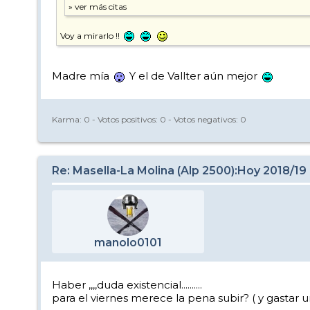
Voy a mirarlo !!
Madre mía
Y el de Vallter aún mejor
Karma:
0
- Votos positivos:
0
- Votos negativos:
0
Re: Masella-La Molina (Alp 2500):Hoy 2018/19
manolo0101
Haber ,,,,duda existencial..........
para el viernes merece la pena subir? ( y gastar un