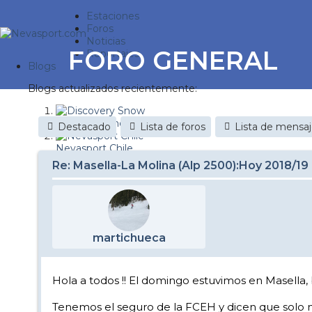
Estaciones
Foros
Noticias
FORO GENERAL
Reportajes
Blogs
Blogs actualizados recientemente:
Discovery Snow
Destacado
Lista de foros
Lista de mensa
Nevasport Chile
Re: Masella-La Molina (Alp 2500):Hoy 2018/19
Esquiaryviajar.com
nevasport blog
Brasil
martichueca
It's a powder da
Diario de un friki
Hola a todos !! El domingo estuvimos en Masella, 
Revista NIX
Tenemos el seguro de la FCEH y dicen que solo n