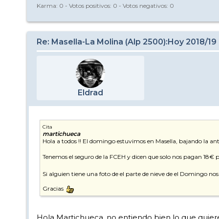
Karma:
0
- Votos positivos:
0
- Votos negativos:
0
Re: Masella-La Molina (Alp 2500):Hoy 2018/19
Eldrad
Cita
martichueca
Hola a todos !! El domingo estuvimos en Masella, bajando la ant
Tenemos el seguro de la FCEH y dicen que solo nos pagan 18€ p
Si alguien tiene una foto de el parte de nieve de el Domingo nos
Gracias
Hola Martichueca, no entiendo bien lo que quieres d