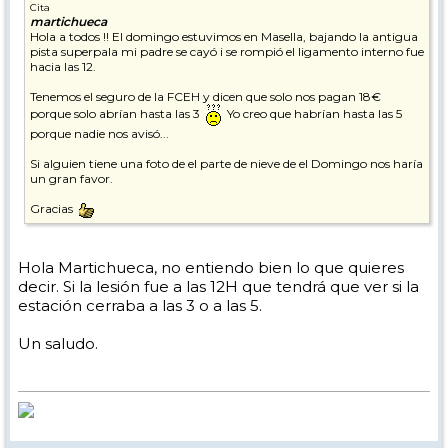
Cita
martichueca
Hola a todos !! El domingo estuvimos en Masella, bajando la antigua
pista superpala mi padre se cayó i se rompió el ligamento interno fue
hacia las 12.
Tenemos el seguro de la FCEH y dicen que solo nos pagan 18€
porque solo abrían hasta las 3
Yo creo que habrían hasta las 5
porque nadie nos avisó...
Si alguien tiene una foto de el parte de nieve de el Domingo nos haría
un gran favor.
Gracias
Hola Martichueca, no entiendo bien lo que quieres
decir. Si la lesión fue a las 12H que tendrá que ver si la
estación cerraba a las 3 o a las 5.
Un saludo.