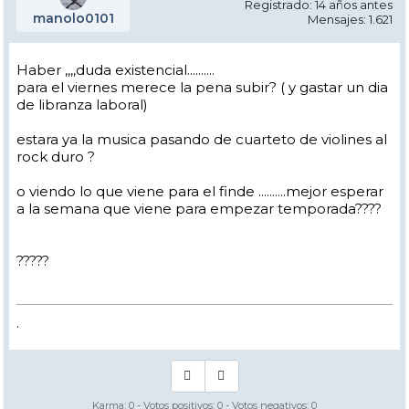
Registrado: 14 años antes
manolo0101
Mensajes: 1.621
Haber ,,,,duda existencial..........
para el viernes merece la pena subir? ( y gastar un dia
de libranza laboral)
estara ya la musica pasando de cuarteto de violines al
rock duro ?
o viendo lo que viene para el finde ..........mejor esperar
a la semana que viene para empezar temporada????
?????
.
Karma:
0
- Votos positivos:
0
- Votos negativos:
0