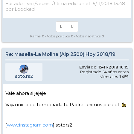
Editado 1 vez/veces. Última edición el 15/11/2018 15:48
por Loocked.
Karma:
0
- Votos positivos:
0
- Votos negativos:
0
Re: Masella-La Molina (Alp 2500):Hoy 2018/19
Enviado: 15-11-2018 16:19
Registrado: 14 años antes
soto.rs2
Mensajes: 1.459
Vale ahora si jejeje
Vaya inicio de temporada tu Padre, ánimos para el!
[
www.instagram.com
] sotors2