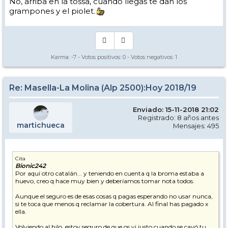
No, arriba en la tossa, cuando llegas te dan los
grampones y el piolet.
Karma:
-7
- Votos positivos:
0
- Votos negativos:
1
Re: Masella-La Molina (Alp 2500):Hoy 2018/19
Enviado: 15-11-2018 21:02
Registrado: 8 años antes
martichueca
Mensajes: 495
Cita
Bionic242
Por aquí otro catalán... y teniendo en cuenta q la broma estaba a
huevo, creo q hace muy bien y deberíamos tomar nota todos.
Aunque el seguro es de esas cosas q pagas esperando no usar nunca,
si te toca que menos q reclamar la cobertura. Al final has pagado x
ella.
Volviendo al hilo, estoy seguro de que os vi justo cuando se cayó tu