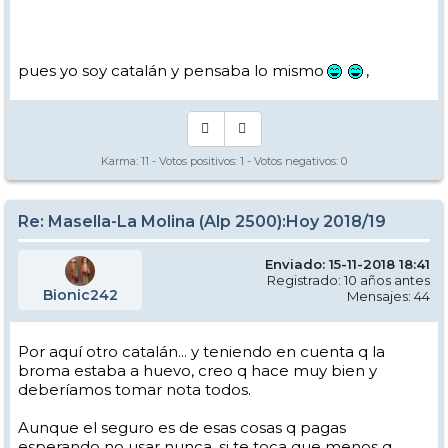
pues yo soy catalán y pensaba lo mismo
,
Karma:
11
- Votos positivos:
1
- Votos negativos:
0
Re: Masella-La Molina (Alp 2500):Hoy 2018/19
Enviado: 15-11-2018 18:41
Registrado: 10 años antes
Bionic242
Mensajes: 44
Por aquí otro catalán... y teniendo en cuenta q la
broma estaba a huevo, creo q hace muy bien y
deberíamos tomar nota todos.
Aunque el seguro es de esas cosas q pagas
esperando no usar nunca, si te toca que menos q