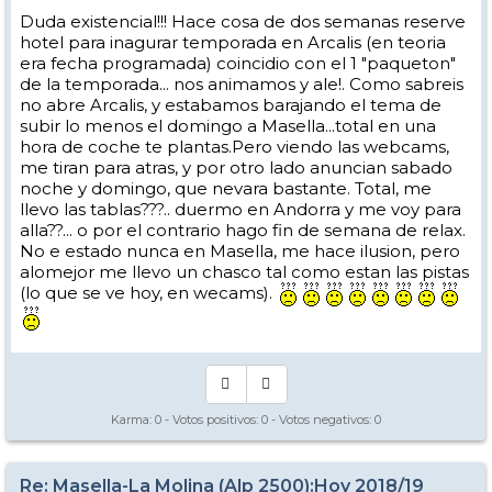
Duda existencial!!! Hace cosa de dos semanas reserve
hotel para inagurar temporada en Arcalis (en teoria
era fecha programada) coincidio con el 1 "paqueton"
de la temporada... nos animamos y ale!. Como sabreis
no abre Arcalis, y estabamos barajando el tema de
subir lo menos el domingo a Masella...total en una
hora de coche te plantas.Pero viendo las webcams,
me tiran para atras, y por otro lado anuncian sabado
noche y domingo, que nevara bastante. Total, me
llevo las tablas???.. duermo en Andorra y me voy para
alla??... o por el contrario hago fin de semana de relax.
No e estado nunca en Masella, me hace ilusion, pero
alomejor me llevo un chasco tal como estan las pistas
(lo que se ve hoy, en wecams).
Karma:
0
- Votos positivos:
0
- Votos negativos:
0
Re: Masella-La Molina (Alp 2500):Hoy 2018/19