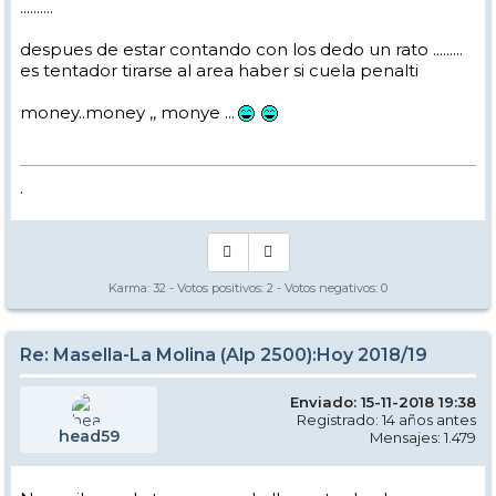
..........
despues de estar contando con los dedo un rato .........
es tentador tirarse al area haber si cuela penalti
money..money ,, monye ...
.
Karma:
32
- Votos positivos:
2
- Votos negativos:
0
Re: Masella-La Molina (Alp 2500):Hoy 2018/19
Enviado: 15-11-2018 19:38
Registrado: 14 años antes
head59
Mensajes: 1.479