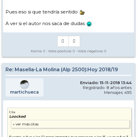
Pues eso si que tendría sentido
A ver si el autor nos saca de dudas
Karma:
0
- Votos positivos:
0
- Votos negativos:
0
Re: Masella-La Molina (Alp 2500):Hoy 2018/19
Enviado: 15-11-2018 13:44
Registrado: 8 años antes
martichueca
Mensajes: 495
Cita
Loocked
Exacto, si fue a las 12 poco importa que cerraran a las 15, ya que fue 3