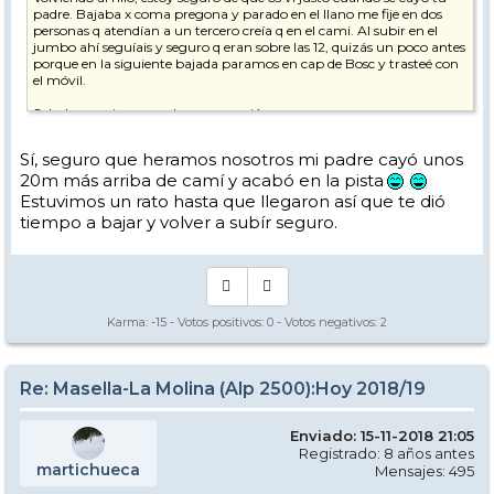
padre. Bajaba x coma pregona y parado en el llano me fije en dos
personas q atendían a un tercero creía q en el cami. Al subir en el
jumbo ahí seguíais y seguro q eran sobre las 12, quizás un poco antes
porque en la siguiente bajada paramos en cap de Bosc y trasteé con
el móvil.
Saludos y animos con la recuperación.
Sí, seguro que heramos nosotros mi padre cayó unos
20m más arriba de camí y acabó en la pista
Estuvimos un rato hasta que llegaron así que te dió
tiempo a bajar y volver a subír seguro.
Karma:
-15
- Votos positivos:
0
- Votos negativos:
2
Re: Masella-La Molina (Alp 2500):Hoy 2018/19
Enviado: 15-11-2018 21:05
Registrado: 8 años antes
martichueca
Mensajes: 495