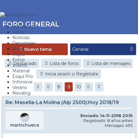
FORO GENERAL
Estaciones
Foros
Noticias
Reportajes
Blogs
Nuevo tema
Viajes
Fotos
Destacado
Lista de foros
Lista de mensajes
Videos
Material
Inicia sesión o Regístrate
Esquí Pro
Infonieve
8
9
10
Verano
Nevalog
Re: Masella-La Molina (Alp 2500):Hoy 2018/19
Enviado: 14-11-2018 20:15
Registrado: 8 años antes
martichueca
Mensajes: 495