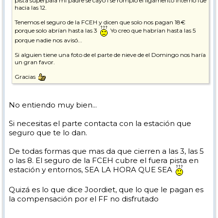
pista superpala mi padre se cayó i se rompió el ligamento interno fue
hacia las 12.
Tenemos el seguro de la FCEH y dicen que solo nos pagan 18€
porque solo abrían hasta las 3
Yo creo que habrían hasta las 5
porque nadie nos avisó...
Si alguien tiene una foto de el parte de nieve de el Domingo nos haría
un gran favor.
Gracias
No entiendo muy bien...
Si necesitas el parte contacta con la estación que
seguro que te lo dan.
De todas formas que mas da que cierren a las 3, las 5
o las 8. El seguro de la FCEH cubre el fuera pista en
estación y entornos, SEA LA HORA QUE SEA
Quizá es lo que dice Joordiet, que lo que le pagan es
la compensación por el FF no disfrutado