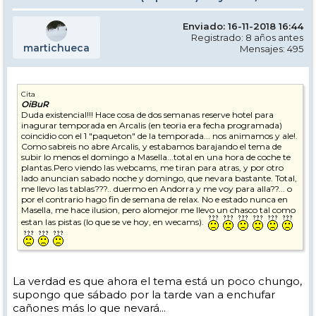
Enviado: 16-11-2018 16:44
Registrado: 8 años antes
martichueca
Mensajes: 495
Cita
OiBuR
Duda existencial!!! Hace cosa de dos semanas reserve hotel para
inagurar temporada en Arcalis (en teoria era fecha programada)
coincidio con el 1 "paqueton" de la temporada... nos animamos y ale!.
Como sabreis no abre Arcalis, y estabamos barajando el tema de
subir lo menos el domingo a Masella...total en una hora de coche te
plantas.Pero viendo las webcams, me tiran para atras, y por otro
lado anuncian sabado noche y domingo, que nevara bastante. Total,
me llevo las tablas???.. duermo en Andorra y me voy para alla??... o
por el contrario hago fin de semana de relax. No e estado nunca en
Masella, me hace ilusion, pero alomejor me llevo un chasco tal como
estan las pistas (lo que se ve hoy, en wecams).
La verdad es que ahora el tema está un poco chungo,
supongo que sábado por la tarde van a enchufar
cañones más lo que nevará...