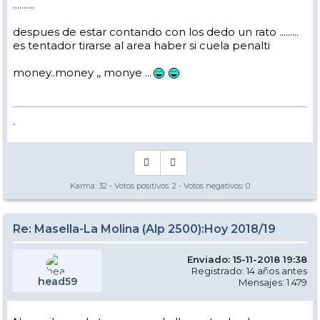
..........
despues de estar contando con los dedo un rato .........
es tentador tirarse al area haber si cuela penalti
money..money ,, monye ...
.
Karma:
32
- Votos positivos:
2
- Votos negativos:
0
Re: Masella-La Molina (Alp 2500):Hoy 2018/19
Enviado: 15-11-2018 19:38
Registrado: 14 años antes
head59
Mensajes: 1.479