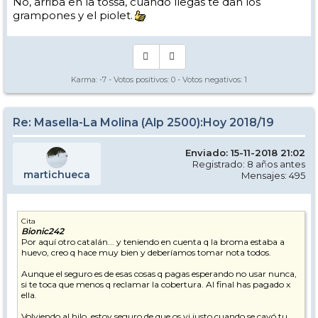
No, arriba en la tossa, cuando llegas te dan los
grampones y el piolet.
Karma:
-7
- Votos positivos:
0
- Votos negativos:
1
Re: Masella-La Molina (Alp 2500):Hoy 2018/19
Enviado: 15-11-2018 21:02
Registrado: 8 años antes
martichueca
Mensajes: 495
Cita
Bionic242
Por aquí otro catalán... y teniendo en cuenta q la broma estaba a
huevo, creo q hace muy bien y deberíamos tomar nota todos.
Aunque el seguro es de esas cosas q pagas esperando no usar nunca,
si te toca que menos q reclamar la cobertura. Al final has pagado x
ella.
Volviendo al hilo, estoy seguro de que os vi justo cuando se cayó tu