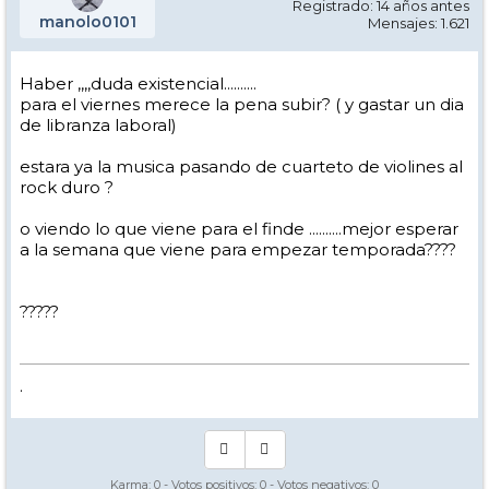
Registrado: 14 años antes
manolo0101
Mensajes: 1.621
Haber ,,,,duda existencial..........
para el viernes merece la pena subir? ( y gastar un dia
de libranza laboral)
estara ya la musica pasando de cuarteto de violines al
rock duro ?
o viendo lo que viene para el finde ..........mejor esperar
a la semana que viene para empezar temporada????
?????
.
Karma:
0
- Votos positivos:
0
- Votos negativos:
0