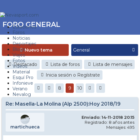
FORO GENERAL
Estaciones
Foros
Noticias
Reportajes
Blogs
Nuevo tema
Viajes
Fotos
Destacado
Lista de foros
Lista de mensajes
Videos
Material
Inicia sesión o Regístrate
Esquí Pro
Infonieve
8
9
10
Verano
Nevalog
Re: Masella-La Molina (Alp 2500):Hoy 2018/19
Enviado: 14-11-2018 20:15
Registrado: 8 años antes
martichueca
Mensajes: 495