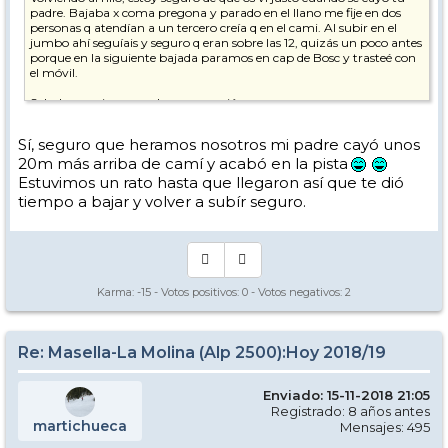
padre. Bajaba x coma pregona y parado en el llano me fije en dos
personas q atendían a un tercero creía q en el cami. Al subir en el
jumbo ahí seguíais y seguro q eran sobre las 12, quizás un poco antes
porque en la siguiente bajada paramos en cap de Bosc y trasteé con
el móvil.
Saludos y animos con la recuperación.
Sí, seguro que heramos nosotros mi padre cayó unos
20m más arriba de camí y acabó en la pista
Estuvimos un rato hasta que llegaron así que te dió
tiempo a bajar y volver a subír seguro.
Karma:
-15
- Votos positivos:
0
- Votos negativos:
2
Re: Masella-La Molina (Alp 2500):Hoy 2018/19
Enviado: 15-11-2018 21:05
Registrado: 8 años antes
martichueca
Mensajes: 495