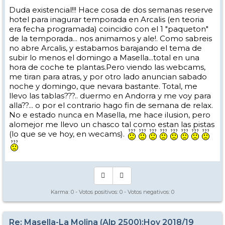
Duda existencial!!! Hace cosa de dos semanas reserve
hotel para inagurar temporada en Arcalis (en teoria
era fecha programada) coincidio con el 1 "paqueton"
de la temporada... nos animamos y ale!. Como sabreis
no abre Arcalis, y estabamos barajando el tema de
subir lo menos el domingo a Masella...total en una
hora de coche te plantas.Pero viendo las webcams,
me tiran para atras, y por otro lado anuncian sabado
noche y domingo, que nevara bastante. Total, me
llevo las tablas???.. duermo en Andorra y me voy para
alla??... o por el contrario hago fin de semana de relax.
No e estado nunca en Masella, me hace ilusion, pero
alomejor me llevo un chasco tal como estan las pistas
(lo que se ve hoy, en wecams).
Karma:
0
- Votos positivos:
0
- Votos negativos:
0
Re: Masella-La Molina (Alp 2500):Hoy 2018/19