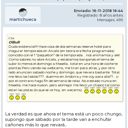
Enviado: 16-11-2018 16:44
Registrado: 8 años antes
martichueca
Mensajes: 495
Cita
OiBuR
Duda existencial!!! Hace cosa de dos semanas reserve hotel para
inagurar temporada en Arcalis (en teoria era fecha programada)
coincidio con el 1 "paqueton" de la temporada... nos animamos y ale!.
Como sabreis no abre Arcalis, y estabamos barajando el tema de
subir lo menos el domingo a Masella...total en una hora de coche te
plantas.Pero viendo las webcams, me tiran para atras, y por otro
lado anuncian sabado noche y domingo, que nevara bastante. Total,
me llevo las tablas???.. duermo en Andorra y me voy para alla??... o
por el contrario hago fin de semana de relax. No e estado nunca en
Masella, me hace ilusion, pero alomejor me llevo un chasco tal como
estan las pistas (lo que se ve hoy, en wecams).
La verdad es que ahora el tema está un poco chungo,
supongo que sábado por la tarde van a enchufar
cañones más lo que nevará...