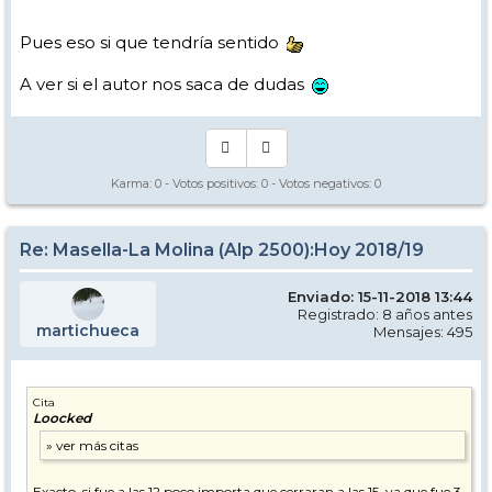
Pues eso si que tendría sentido
A ver si el autor nos saca de dudas
Karma:
0
- Votos positivos:
0
- Votos negativos:
0
Re: Masella-La Molina (Alp 2500):Hoy 2018/19
Enviado: 15-11-2018 13:44
Registrado: 8 años antes
martichueca
Mensajes: 495
Cita
Loocked
Exacto, si fue a las 12 poco importa que cerraran a las 15, ya que fue 3