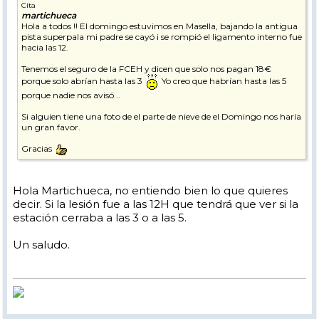
Cita
martichueca
Hola a todos !! El domingo estuvimos en Masella, bajando la antigua
pista superpala mi padre se cayó i se rompió el ligamento interno fue
hacia las 12.
Tenemos el seguro de la FCEH y dicen que solo nos pagan 18€
porque solo abrían hasta las 3
Yo creo que habrían hasta las 5
porque nadie nos avisó...
Si alguien tiene una foto de el parte de nieve de el Domingo nos haría
un gran favor.
Gracias
Hola Martichueca, no entiendo bien lo que quieres
decir. Si la lesión fue a las 12H que tendrá que ver si la
estación cerraba a las 3 o a las 5.
Un saludo.