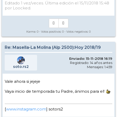
Editado 1 vez/veces. Última edición el 15/11/2018 15:48
por Loocked.
Karma:
0
- Votos positivos:
0
- Votos negativos:
0
Re: Masella-La Molina (Alp 2500):Hoy 2018/19
Enviado: 15-11-2018 16:19
Registrado: 14 años antes
soto.rs2
Mensajes: 1.459
Vale ahora si jejeje
Vaya inicio de temporada tu Padre, ánimos para el!
[
www.instagram.com
] sotors2