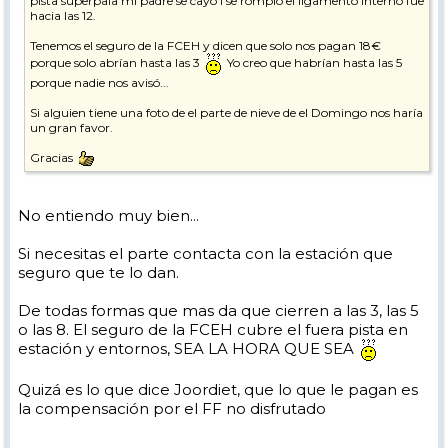
pista superpala mi padre se cayó i se rompió el ligamento interno fue
hacia las 12.
Tenemos el seguro de la FCEH y dicen que solo nos pagan 18€
porque solo abrían hasta las 3
Yo creo que habrían hasta las 5
porque nadie nos avisó...
Si alguien tiene una foto de el parte de nieve de el Domingo nos haría
un gran favor.
Gracias
No entiendo muy bien...
Si necesitas el parte contacta con la estación que
seguro que te lo dan.
De todas formas que mas da que cierren a las 3, las 5
o las 8. El seguro de la FCEH cubre el fuera pista en
estación y entornos, SEA LA HORA QUE SEA
Quizá es lo que dice Joordiet, que lo que le pagan es
la compensación por el FF no disfrutado