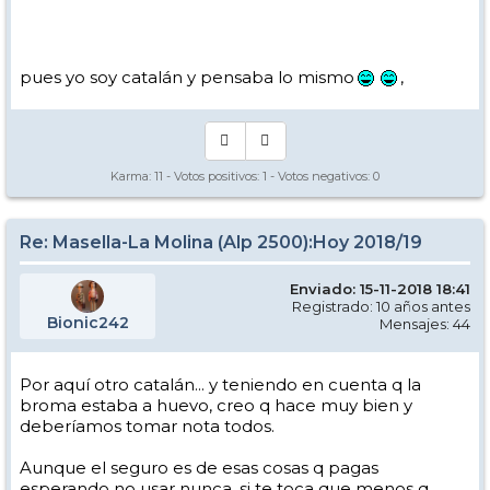
pues yo soy catalán y pensaba lo mismo
,
Karma:
11
- Votos positivos:
1
- Votos negativos:
0
Re: Masella-La Molina (Alp 2500):Hoy 2018/19
Enviado: 15-11-2018 18:41
Registrado: 10 años antes
Bionic242
Mensajes: 44
Por aquí otro catalán... y teniendo en cuenta q la
broma estaba a huevo, creo q hace muy bien y
deberíamos tomar nota todos.
Aunque el seguro es de esas cosas q pagas
esperando no usar nunca, si te toca que menos q