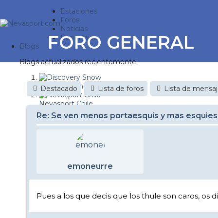
Estaciones
Foros
Noticias
FORO GENERAL
Reportajes
Blogs
Blogs actualizados recientemente:
Discovery Snow
Destacado
Lista de foros
Lista de mensa
Nevasport Chile
Re: Se ven menos portaesquis y mas esquies
Esquiaryviajar.com
nevasport blog
Brasil
emoneurre
It's a powder da
Diario de un friki
Pues a los que decis que los thule son caros, os
Revista NIX