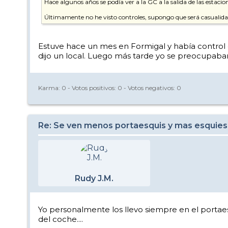
Hace algunos años se podía ver a la GC a la salida de las estacion
Últimamente no he visto controles, supongo que será casualida
Estuve hace un mes en Formigal y había control d
dijo un local. Luego más tarde yo se preocupaban
Karma:
0
- Votos positivos:
0
- Votos negativos:
0
Re: Se ven menos portaesquis y mas esquies
Rudy J.M.
Yo personalmente los llevo siempre en el portaes
del coche....