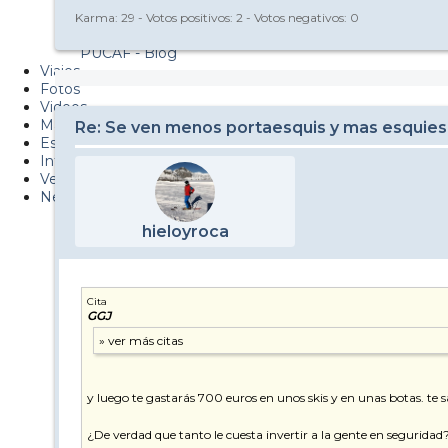
Metiendo Cantos
Karma:
29
- Votos positivos:
2
- Votos negativos:
0
PUCAF - Blog
Viajes
Fotos
Videos
Material
Re: Se ven menos portaesquis y mas esquies
Esquí Pro
Infonieve
Verano
Nevalog
hieloyroca
Cita
GGJ
y luego te gastarás 700 euros en unos skis y en unas botas. te
¿De verdad que tanto le cuesta invertir a la gente en segurida