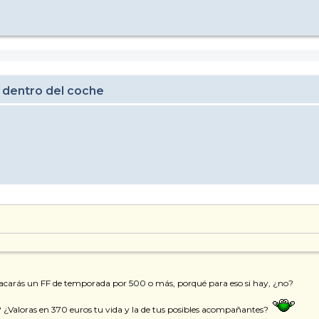
 dentro del coche
 sacarás un FF de temporada por 500 o más, porqué para eso si hay, ¿no?
d? ¿Valoras en 370 euros tu vida y la de tus posibles acompañantes?