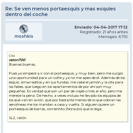
Re: Se ven menos portaesquis y mas esquies
dentro del coche
Enviado: 04-04-2017 17:12
Registrado: 21 años antes
moshkis
Mensajes: 6.710
Cita
raton700
Buenas buenas,
Pues yo empecé a ir con el portaesquis, y muy bien, pero me surgió
una oportunidad para un cofre y ya no me apeo de el. Además de los
esquís, amarraditos y en sus fundas, me cabe el jamón y la olla para
las fabes, que luego en los apartamentos de por ahí son muy
pequeñas. Es verdad que son un par de viajes o tres al año, pero me
merece la pena. De hecho, a veces incluso he llevado los equipos de
los que van en avión, que por bastante menso de lo que cobran las
aerolíneas me los mandan a casa y vuelta. Si alguien quiere un
portaesquis de barras, corrientito (Norauto) que lo diga.
SL2, ratón.