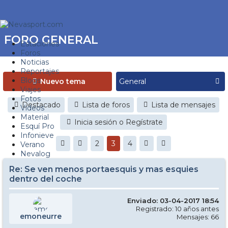
FORO GENERAL
Estaciones
Foros
Noticias
Reportajes
Blogs
Nuevo tema
Viajes
Fotos
Destacado
Lista de foros
Lista de mensajes
Videos
Material
Inicia sesión o Regístrate
Esquí Pro
Infonieve
2
3
4
Verano
Nevalog
Re: Se ven menos portaesquis y mas esquies
dentro del coche
Enviado: 03-04-2017 18:54
Registrado: 10 años antes
emoneurre
Mensajes: 66