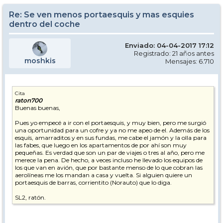
Re: Se ven menos portaesquis y mas esquies
dentro del coche
Enviado: 04-04-2017 17:12
Registrado: 21 años antes
moshkis
Mensajes: 6.710
Cita
raton700
Buenas buenas,
Pues yo empecé a ir con el portaesquis, y muy bien, pero me surgió
una oportunidad para un cofre y ya no me apeo de el. Además de los
esquís, amarraditos y en sus fundas, me cabe el jamón y la olla para
las fabes, que luego en los apartamentos de por ahí son muy
pequeñas. Es verdad que son un par de viajes o tres al año, pero me
merece la pena. De hecho, a veces incluso he llevado los equipos de
los que van en avión, que por bastante menso de lo que cobran las
aerolíneas me los mandan a casa y vuelta. Si alguien quiere un
portaesquis de barras, corrientito (Norauto) que lo diga.
SL2, ratón.