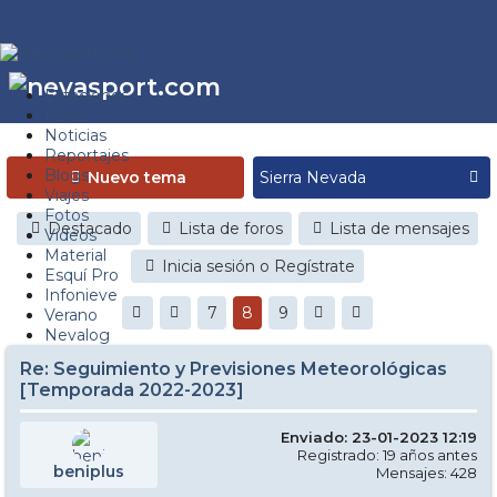
Estaciones
Foros
Noticias
Reportajes
Blogs
Nuevo tema
Viajes
Fotos
Destacado
Lista de foros
Lista de mensajes
Videos
Material
Inicia sesión o Regístrate
Esquí Pro
Infonieve
7
8
9
Verano
Nevalog
Re: Seguimiento y Previsiones Meteorológicas
[Temporada 2022-2023]
Enviado: 23-01-2023 12:19
Registrado: 19 años antes
beniplus
Mensajes: 428