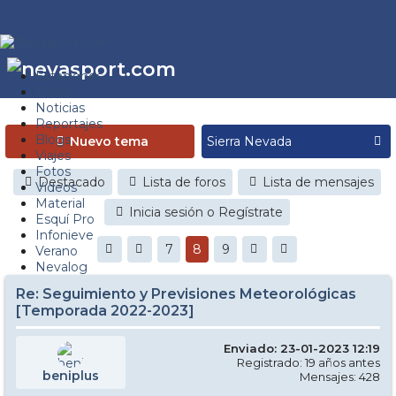
Estaciones
Foros
Noticias
Reportajes
Blogs
Nuevo tema
Viajes
Fotos
Destacado
Lista de foros
Lista de mensajes
Videos
Material
Inicia sesión o Regístrate
Esquí Pro
Infonieve
7
8
9
Verano
Nevalog
Re: Seguimiento y Previsiones Meteorológicas
[Temporada 2022-2023]
Enviado: 23-01-2023 12:19
Registrado: 19 años antes
beniplus
Mensajes: 428