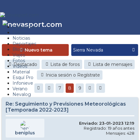
Estaciones
Foros
Noticias
Reportajes
Blogs
Nuevo tema
Viajes
Fotos
Destacado
Lista de foros
Lista de mensajes
Videos
Material
Inicia sesión o Regístrate
Esquí Pro
Infonieve
7
8
9
Verano
Nevalog
Re: Seguimiento y Previsiones Meteorológicas
[Temporada 2022-2023]
Enviado: 23-01-2023 12:19
Registrado: 19 años antes
beniplus
Mensajes: 428