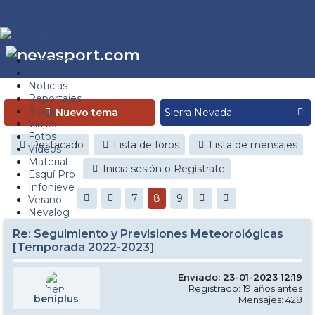
Estaciones
Foros
Noticias
Reportajes
Blogs
Nuevo tema
Viajes
Fotos
Destacado
Lista de foros
Lista de mensajes
Videos
Material
Inicia sesión o Regístrate
Esquí Pro
Infonieve
7
8
9
Verano
Nevalog
Re: Seguimiento y Previsiones Meteorológicas
[Temporada 2022-2023]
Enviado: 23-01-2023 12:19
Registrado: 19 años antes
beniplus
Mensajes: 428