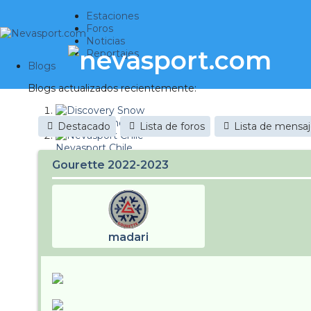
Estaciones
Foros
Noticias
Reportajes
Blogs
Blogs actualizados recientemente:
Discovery Snow
Destacado
Lista de foros
Lista de mensa
Nevasport Chile
Gourette 2022-2023
Esquiaryviajar.com
nevasport blog
Brasil
madari
It's a powder da
Diario de un friki
Revista NIX