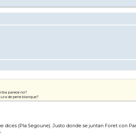
rriba parece no?
ltura de pene blanque?
que dices (Pla Segoune). Justo donde se juntan Foret con P
.