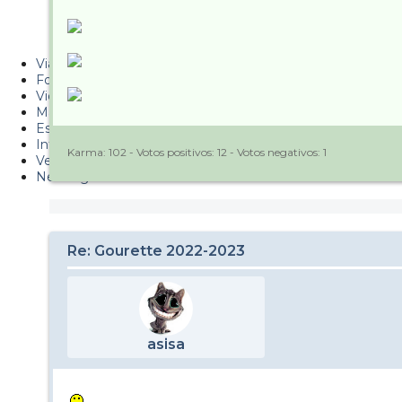
Metiendo Cantos
PUCAF - Blog
Viajes
Fotos
Videos
Material
Esquí Pro
Infonieve
Karma:
102
- Votos positivos:
12
- Votos negativos:
1
Verano
Nevalog
Re: Gourette 2022-2023
asisa