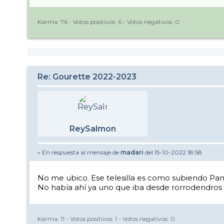
Karma:
76
- Votos positivos:
6
- Votos negativos:
0
Re: Gourette 2022-2023
ReySalmon
» En respuesta al mensaje de
madari
del 15-10-2022 18:58
No me ubico. Ese telesilla es como subiendo Pa
No había ahí ya uno que iba desde rorrodendros
Karma:
11
- Votos positivos:
1
- Votos negativos:
0