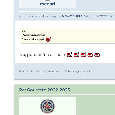
madari
» En respuesta al mensaje de
Newmountain
del 11-10-2022 13:05
Cita
Newmountain
Van a abrir ya?
No, pero enfría el suelo
Karma:
0
- Votos positivos:
0
- Votos negativos:
0
Re: Gourette 2022-2023