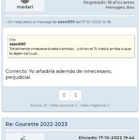
Registrado: 18 años antes
madari
Mensajes: 844
» En respuesta al mensaje de
saso690
del 17-10-2022 14:18
Cita
saso690
Totalmente innecesario este cambio... o tiran el Tc hasta arriba o que
lo dejen tal cual...
Correcto. Yo añadiría además de innecesario,
perjudicial.
Karma:
23
- Votos positivos:
2
- Votos negativos:
0
Re: Gourette 2022-2023
Enviado: 17-10-2022 19:44