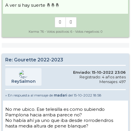
A ver si hay suerte 🤞🤞🤞
Karma:
76
- Votos positivos:
6
- Votos negativos:
0
Re: Gourette 2022-2023
Enviado: 15-10-2022 23:06
Registrado: 4 años antes
ReySalmon
Mensajes: 497
» En respuesta al mensaje de
madari
del 15-10-2022 18:58
No me ubico. Ese telesilla es como subiendo
Pamplona hacia arriba parece no?
No había ahí ya uno que iba desde rorrodendros
hasta media altura de pene blanque?