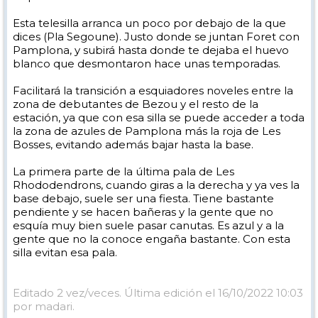
Esta telesilla arranca un poco por debajo de la que
dices (Pla Segoune). Justo donde se juntan Foret con
Pamplona, y subirá hasta donde te dejaba el huevo
blanco que desmontaron hace unas temporadas.
Facilitará la transición a esquiadores noveles entre la
zona de debutantes de Bezou y el resto de la
estación, ya que con esa silla se puede acceder a toda
la zona de azules de Pamplona más la roja de Les
Bosses, evitando además bajar hasta la base.
La primera parte de la última pala de Les
Rhododendrons, cuando giras a la derecha y ya ves la
base debajo, suele ser una fiesta. Tiene bastante
pendiente y se hacen bañeras y la gente que no
esquía muy bien suele pasar canutas. Es azul y a la
gente que no la conoce engaña bastante. Con esta
silla evitan esa pala.
Editado 2 vez/veces. Última edición el 16/10/2022 10:03
por madari.