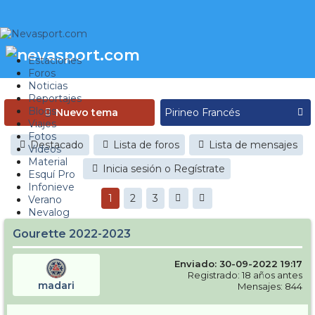
Estaciones
Foros
Noticias
Reportajes
Blogs
Nuevo tema
Viajes
Fotos
Destacado
Lista de foros
Lista de mensajes
Videos
Material
Inicia sesión o Regístrate
Esquí Pro
Infonieve
1
2
3
Verano
Nevalog
Gourette 2022-2023
Enviado: 30-09-2022 19:17
Registrado: 18 años antes
madari
Mensajes: 844