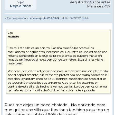
Registrado: 4 años antes
ReySalmon
Mensajes: 497
» En respuesta al mensaje de
madari
del 17-10-2022 11:44
Cita
madari
Eso es. Esta silla es un acierto. Facilita mucho las cosas a los
esquiadores principiantes-intermedios. Gourette es una estación con
mucha pendiente en la que los principiantes se pueden meter en
más de un fregado si no saben dónde se meten. Esta silla les viene
muy bien.
Por otro lado, este es el primer paso de la reestructuración planteada
por el departamento, fuertemente protestada por trabajadores de la
estación, ayuntamiento de Eaux Bonnes, asociación de propietarios
de Gourette y todos los que amamos Gourette. No estamos en
contra de esta silla, de hecho la vemos genial. Lo que vemos un error
garrafal es quitar la silla de Cotch en la próxima temporada.
A ver si por lo menos en la reunión de Baiona, entran en razón y
avalan la ampliación a Anglas. Dentro de la cagada de Cotch,
Pues me dejas un poco chafado... No entiendo para
ampliar Gourette a Anglas sería un notición y un primer posible
que quitar una silla que funciona tan bien y que en un
paso a la unión con Artouste en el futuro. Vamos a ver, paso a paso.
Ahora mismo, Gourette, para el que no sufre de kilometritis, es una
solo tramo te subía el 90% del sector.