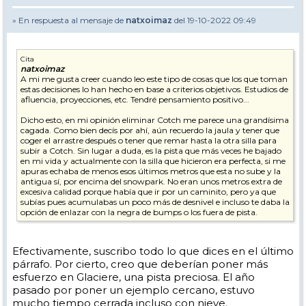
» En respuesta al mensaje de
natxoimaz
del 19-10-2022 09:49
Cita
natxoimaz
A mi me gusta creer cuando leo este tipo de cosas que los que toman
estas decisiones lo han hecho en base a criterios objetivos. Estudios de
afluencia, proyecciones, etc. Tendré pensamiento positivo...
Dicho esto, en mi opinión eliminar Cotch me parece una grandísima
cagada. Como bien decís por ahí, aún recuerdo la jaula y tener que
coger el arrastre después o tener que remar hasta la otra silla para
subir a Cotch. Sin lugar a duda, es la pista que más veces he bajado
en mi vida y actualmente con la silla que hicieron era perfecta, si me
apuras echaba de menos esos últimos metros que esta no sube y la
antigua sí, por encima del snowpark. No eran unos metros extra de
excesiva calidad porque había que ir por un caminito, pero ya que
subías pues acumulabas un poco más de desnivel e incluso te daba la
opción de enlazar con la negra de bumps o los fuera de pista.
Por comentar algo más, sí que me parece bien que retoquen algunas
otras pistas. Reconozco que algunas palas son muy empinadas para
Efectivamente, suscribo todo lo que dices en el último
principiantes, en especial con niños. Lo viví de pequeño y lo he
párrafo. Por cierto, creo que deberían poner más
revivido con mis hijos y amigos. Y lo que peor llevo es el cuello de
botella de la parte baja, es un infierno de gente, mala nieve y
esfuerzo en Glaciere, una pista preciosa. El año
peligroso. Además muchos años La Glaciere suele estar cerrada o con
pasado por poner un ejemplo cercano, estuvo
poca nieve, con lo que todo el mundo baja por la principal.
mucho tiempo cerrada incluso con nieve.