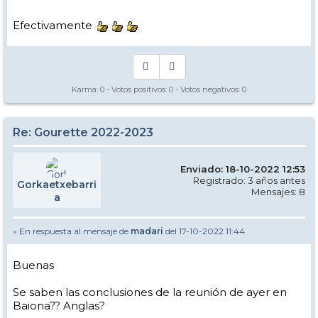
A mi me parece que a gourette no le faltan kms y es perfecta tal y
como es. Espero que al ampliar no se desvirtúe el auténtico ambiente
de esquí que hay, que para muchos creo que es su mayor atractivo
Efectivamente
después de las pistas.
En fin, disfrutaremos de este año lo que se pueda...
Karma:
0
- Votos positivos:
0
- Votos negativos:
0
Re: Gourette 2022-2023
Enviado: 18-10-2022 12:53
Registrado: 3 años antes
Gorkaetxebarri
Mensajes: 8
a
» En respuesta al mensaje de
madari
del 17-10-2022 11:44
Buenas
Se saben las conclusiones de la reunión de ayer en
Baiona?? Anglas?