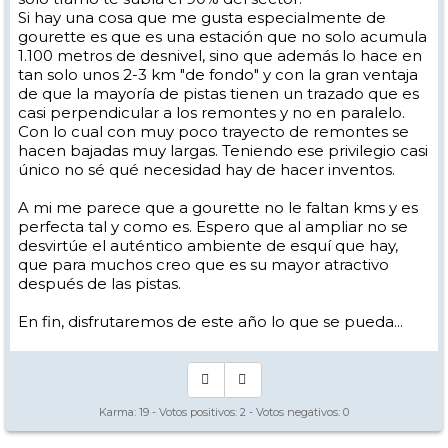
gozada. Con Anglas, sería la caña y uniendo a Artouste, la bomba
Si hay una cosa que me gusta especialmente de
gourette es que es una estación que no solo acumula
1.100 metros de desnivel, sino que además lo hace en
tan solo unos 2-3 km "de fondo" y con la gran ventaja
de que la mayoría de pistas tienen un trazado que es
casi perpendicular a los remontes y no en paralelo.
Con lo cual con muy poco trayecto de remontes se
hacen bajadas muy largas. Teniendo ese privilegio casi
único no sé qué necesidad hay de hacer inventos.
A mi me parece que a gourette no le faltan kms y es
perfecta tal y como es. Espero que al ampliar no se
desvirtúe el auténtico ambiente de esquí que hay,
que para muchos creo que es su mayor atractivo
después de las pistas.
En fin, disfrutaremos de este año lo que se pueda...
Karma:
19
- Votos positivos:
2
- Votos negativos:
0