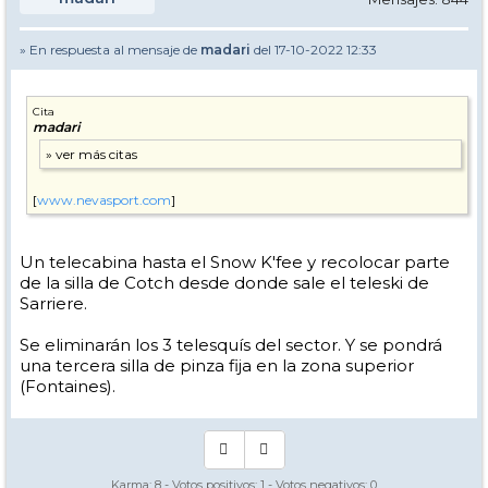
» En respuesta al mensaje de
madari
del 17-10-2022 12:33
Cita
madari
[
www.nevasport.com
]
Un telecabina hasta el Snow K'fee y recolocar parte
de la silla de Cotch desde donde sale el teleski de
Sarriere.
Se eliminarán los 3 telesquís del sector. Y se pondrá
una tercera silla de pinza fija en la zona superior
(Fontaines).
Karma:
8
- Votos positivos:
1
- Votos negativos:
0