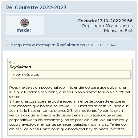
Re: Gourette 2022-2023
Enviado: 17-10-2022 19:56
Registrado: 18 años antes
madari
Mensajes: 844
» En respuesta al mensaje de
ReySalmon
del 17-10-2022 19:44
Cita
ReySalmon
Pues me dejas un poco chafado... No entiendo para que quitar una
silla que funciona tan bien y que en un solo tramo te subía el 90% del
sector.
Si hay una cosa que me gusta especialmente de gourette es que es
una estación que no solo acumula 1.100 metros de desnivel, sino que
además lo hace en tan solo unos 2-3 km "de fondo" y con la gran
ventaja de que la mayoría de pistas tienen un trazado que es casi
perpendicular a los remontes y no en paralelo. Con lo cual con muy
poco trayecto de remontes se hacen bajadas muy largas. Teniendo
ese privilegio casi único no sé qué necesidad hay de hacer inventos.