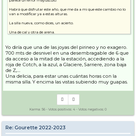
parece un error mayúsculo.
Habrá que disfrutar este año, que me da a mi que este cambio no lo
van a modificar ya a estas alturas.
La silla nueva, como dices, un acierto.
Una de cal y otra de arena.
Yo diría que una de las joyas del pirineo y no exagero.
700 mts de desnivel en una desembragable de 6 que
da acceso a la mitad de la estación, accediendo a la
roja de Cotch, a la azul, a Glaciere, Sarriere, zona baja
de Z,....
Una delicia, para estar unas cuántas horas con la
misma silla. Y encima las vistas subiendo muy guapas.
Karma:
56
- Votos positivos:
4
- Votos negativos:
0
Re: Gourette 2022-2023