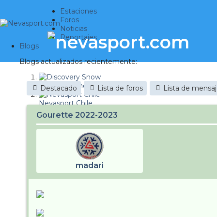
Estaciones
Foros
Noticias
Reportajes
Blogs
Blogs actualizados recientemente:
Discovery Snow
Destacado
Lista de foros
Lista de mensa
Nevasport Chile
Gourette 2022-2023
Esquiaryviajar.com
nevasport blog
Brasil
madari
It's a powder da
Diario de un friki
Revista NIX