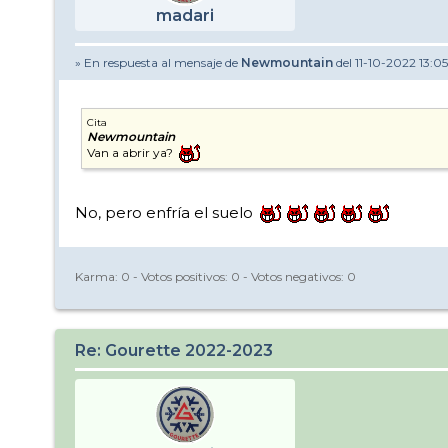
madari
» En respuesta al mensaje de
Newmountain
del 11-10-2022 13:05
Cita
Newmountain
Van a abrir ya?
No, pero enfría el suelo
Karma:
0
- Votos positivos:
0
- Votos negativos:
0
Re: Gourette 2022-2023