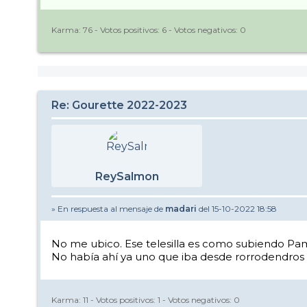
Karma:
76
- Votos positivos:
6
- Votos negativos:
0
Re: Gourette 2022-2023
ReySalmon
» En respuesta al mensaje de
madari
del 15-10-2022 18:58
No me ubico. Ese telesilla es como subiendo Pa
No había ahí ya uno que iba desde rorrodendros
Karma:
11
- Votos positivos:
1
- Votos negativos:
0