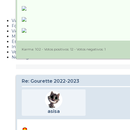
Metiendo Cantos
PUCAF - Blog
Viajes
Fotos
Videos
Material
Esquí Pro
Infonieve
Karma:
102
- Votos positivos:
12
- Votos negativos:
1
Verano
Nevalog
Re: Gourette 2022-2023
asisa