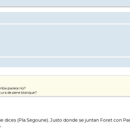
rriba parece no?
ltura de pene blanque?
que dices (Pla Segoune). Justo donde se juntan Foret con P
.