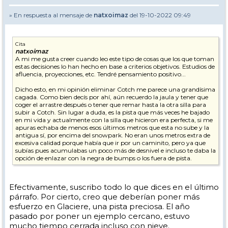
» En respuesta al mensaje de
natxoimaz
del 19-10-2022 09:49
Cita
natxoimaz
A mi me gusta creer cuando leo este tipo de cosas que los que toman
estas decisiones lo han hecho en base a criterios objetivos. Estudios de
afluencia, proyecciones, etc. Tendré pensamiento positivo...
Dicho esto, en mi opinión eliminar Cotch me parece una grandísima
cagada. Como bien decís por ahí, aún recuerdo la jaula y tener que
coger el arrastre después o tener que remar hasta la otra silla para
subir a Cotch. Sin lugar a duda, es la pista que más veces he bajado
en mi vida y actualmente con la silla que hicieron era perfecta, si me
apuras echaba de menos esos últimos metros que esta no sube y la
antigua sí, por encima del snowpark. No eran unos metros extra de
excesiva calidad porque había que ir por un caminito, pero ya que
subías pues acumulabas un poco más de desnivel e incluso te daba la
opción de enlazar con la negra de bumps o los fuera de pista.
Por comentar algo más, sí que me parece bien que retoquen algunas
otras pistas. Reconozco que algunas palas son muy empinadas para
Efectivamente, suscribo todo lo que dices en el último
principiantes, en especial con niños. Lo viví de pequeño y lo he
párrafo. Por cierto, creo que deberían poner más
revivido con mis hijos y amigos. Y lo que peor llevo es el cuello de
botella de la parte baja, es un infierno de gente, mala nieve y
esfuerzo en Glaciere, una pista preciosa. El año
peligroso. Además muchos años La Glaciere suele estar cerrada o con
pasado por poner un ejemplo cercano, estuvo
poca nieve, con lo que todo el mundo baja por la principal.
mucho tiempo cerrada incluso con nieve.