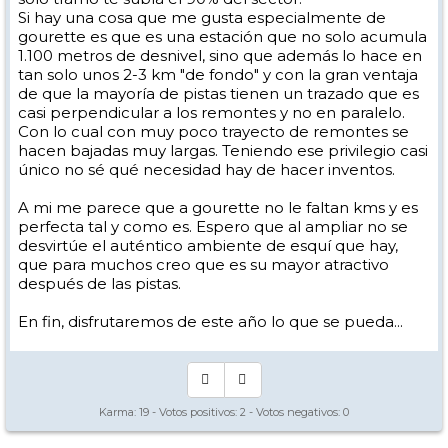
gozada. Con Anglas, sería la caña y uniendo a Artouste, la bomba
Si hay una cosa que me gusta especialmente de
gourette es que es una estación que no solo acumula
1.100 metros de desnivel, sino que además lo hace en
tan solo unos 2-3 km "de fondo" y con la gran ventaja
de que la mayoría de pistas tienen un trazado que es
casi perpendicular a los remontes y no en paralelo.
Con lo cual con muy poco trayecto de remontes se
hacen bajadas muy largas. Teniendo ese privilegio casi
único no sé qué necesidad hay de hacer inventos.
A mi me parece que a gourette no le faltan kms y es
perfecta tal y como es. Espero que al ampliar no se
desvirtúe el auténtico ambiente de esquí que hay,
que para muchos creo que es su mayor atractivo
después de las pistas.
En fin, disfrutaremos de este año lo que se pueda...
Karma:
19
- Votos positivos:
2
- Votos negativos:
0