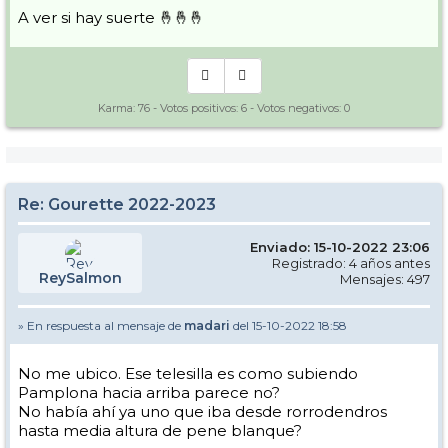
A ver si hay suerte 🤞🤞🤞
Karma:
76
- Votos positivos:
6
- Votos negativos:
0
Re: Gourette 2022-2023
Enviado: 15-10-2022 23:06
Registrado: 4 años antes
ReySalmon
Mensajes: 497
» En respuesta al mensaje de
madari
del 15-10-2022 18:58
No me ubico. Ese telesilla es como subiendo
Pamplona hacia arriba parece no?
No había ahí ya uno que iba desde rorrodendros
hasta media altura de pene blanque?