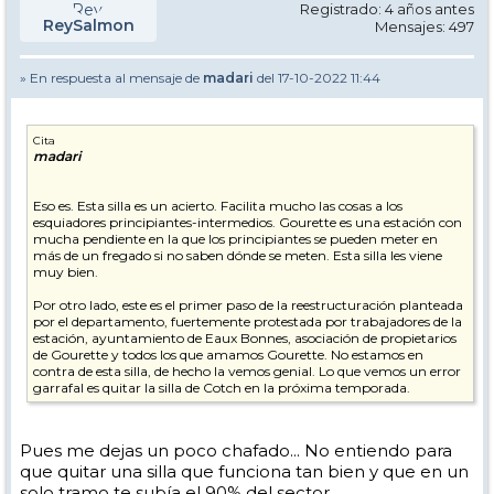
Registrado: 4 años antes
ReySalmon
Mensajes: 497
» En respuesta al mensaje de
madari
del 17-10-2022 11:44
Cita
madari
Eso es. Esta silla es un acierto. Facilita mucho las cosas a los
esquiadores principiantes-intermedios. Gourette es una estación con
mucha pendiente en la que los principiantes se pueden meter en
más de un fregado si no saben dónde se meten. Esta silla les viene
muy bien.
Por otro lado, este es el primer paso de la reestructuración planteada
por el departamento, fuertemente protestada por trabajadores de la
estación, ayuntamiento de Eaux Bonnes, asociación de propietarios
de Gourette y todos los que amamos Gourette. No estamos en
contra de esta silla, de hecho la vemos genial. Lo que vemos un error
garrafal es quitar la silla de Cotch en la próxima temporada.
A ver si por lo menos en la reunión de Baiona, entran en razón y
avalan la ampliación a Anglas. Dentro de la cagada de Cotch,
Pues me dejas un poco chafado... No entiendo para
ampliar Gourette a Anglas sería un notición y un primer posible
que quitar una silla que funciona tan bien y que en un
paso a la unión con Artouste en el futuro. Vamos a ver, paso a paso.
Ahora mismo, Gourette, para el que no sufre de kilometritis, es una
solo tramo te subía el 90% del sector.