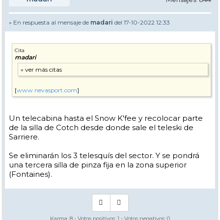
» En respuesta al mensaje de
madari
del 17-10-2022 12:33
Cita
madari
[
www.nevasport.com
]
Un telecabina hasta el Snow K'fee y recolocar parte
de la silla de Cotch desde donde sale el teleski de
Sarriere.
Se eliminarán los 3 telesquís del sector. Y se pondrá
una tercera silla de pinza fija en la zona superior
(Fontaines).
Karma:
8
- Votos positivos:
1
- Votos negativos:
0