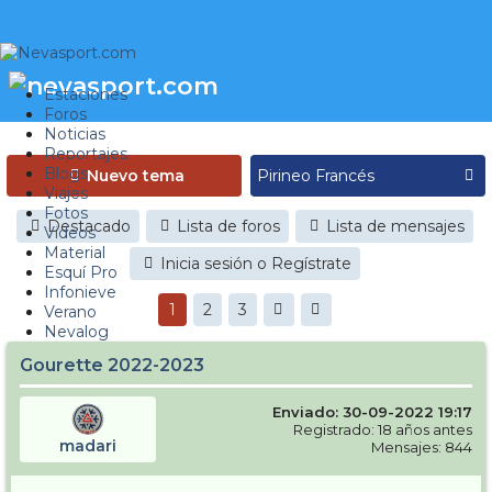
Estaciones
Foros
Noticias
Reportajes
Blogs
Nuevo tema
Viajes
Fotos
Destacado
Lista de foros
Lista de mensajes
Videos
Material
Inicia sesión o Regístrate
Esquí Pro
Infonieve
1
2
3
Verano
Nevalog
Gourette 2022-2023
Enviado: 30-09-2022 19:17
Registrado: 18 años antes
madari
Mensajes: 844