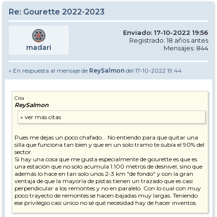
Re: Gourette 2022-2023
Enviado: 17-10-2022 19:56
Registrado: 18 años antes
madari
Mensajes: 844
» En respuesta al mensaje de
ReySalmon
del 17-10-2022 19:44
Cita
ReySalmon
Pues me dejas un poco chafado... No entiendo para que quitar una
silla que funciona tan bien y que en un solo tramo te subía el 90% del
sector.
Si hay una cosa que me gusta especialmente de gourette es que es
una estación que no solo acumula 1.100 metros de desnivel, sino que
además lo hace en tan solo unos 2-3 km "de fondo" y con la gran
ventaja de que la mayoría de pistas tienen un trazado que es casi
perpendicular a los remontes y no en paralelo. Con lo cual con muy
poco trayecto de remontes se hacen bajadas muy largas. Teniendo
ese privilegio casi único no sé qué necesidad hay de hacer inventos.