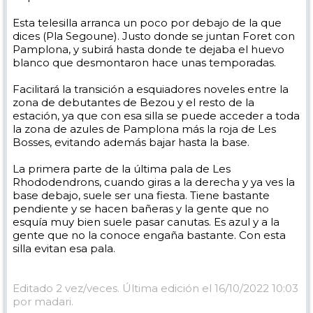
Esta telesilla arranca un poco por debajo de la que
dices (Pla Segoune). Justo donde se juntan Foret con
Pamplona, y subirá hasta donde te dejaba el huevo
blanco que desmontaron hace unas temporadas.
Facilitará la transición a esquiadores noveles entre la
zona de debutantes de Bezou y el resto de la
estación, ya que con esa silla se puede acceder a toda
la zona de azules de Pamplona más la roja de Les
Bosses, evitando además bajar hasta la base.
La primera parte de la última pala de Les
Rhododendrons, cuando giras a la derecha y ya ves la
base debajo, suele ser una fiesta. Tiene bastante
pendiente y se hacen bañeras y la gente que no
esquía muy bien suele pasar canutas. Es azul y a la
gente que no la conoce engaña bastante. Con esta
silla evitan esa pala.
Editado 2 vez/veces. Última edición el 16/10/2022 10:03
por madari.