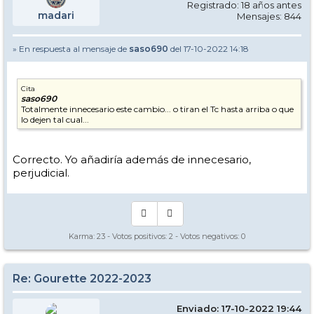
Registrado: 18 años antes
madari
Mensajes: 844
» En respuesta al mensaje de
saso690
del 17-10-2022 14:18
Cita
saso690
Totalmente innecesario este cambio... o tiran el Tc hasta arriba o que
lo dejen tal cual...
Correcto. Yo añadiría además de innecesario,
perjudicial.
Karma:
23
- Votos positivos:
2
- Votos negativos:
0
Re: Gourette 2022-2023
Enviado: 17-10-2022 19:44