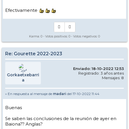
A mi me parece que a gourette no le faltan kms y es perfecta tal y
como es. Espero que al ampliar no se desvirtúe el auténtico ambiente
de esquí que hay, que para muchos creo que es su mayor atractivo
Efectivamente
después de las pistas.
En fin, disfrutaremos de este año lo que se pueda...
Karma:
0
- Votos positivos:
0
- Votos negativos:
0
Re: Gourette 2022-2023
Enviado: 18-10-2022 12:53
Registrado: 3 años antes
Gorkaetxebarri
Mensajes: 8
a
» En respuesta al mensaje de
madari
del 17-10-2022 11:44
Buenas
Se saben las conclusiones de la reunión de ayer en
Baiona?? Anglas?