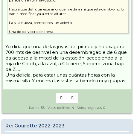
parece un error mayúsculo.
Habrá que disfrutar este año, que me da a mi que este cambio no lo
van a modificar ya a estas alturas.
La silla nueva, como dices, un acierto.
Una de cal y otra de arena.
Yo diría que una de las joyas del pirineo y no exagero.
700 mts de desnivel en una desembragable de 6 que
da acceso a la mitad de la estación, accediendo a la
roja de Cotch, a la azul, a Glaciere, Sarriere, zona baja
de Z,....
Una delicia, para estar unas cuántas horas con la
misma silla. Y encima las vistas subiendo muy guapas.
Karma:
56
- Votos positivos:
4
- Votos negativos:
0
Re: Gourette 2022-2023