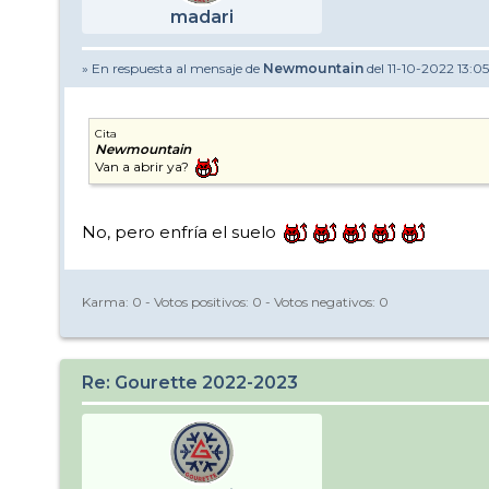
madari
» En respuesta al mensaje de
Newmountain
del 11-10-2022 13:05
Cita
Newmountain
Van a abrir ya?
No, pero enfría el suelo
Karma:
0
- Votos positivos:
0
- Votos negativos:
0
Re: Gourette 2022-2023