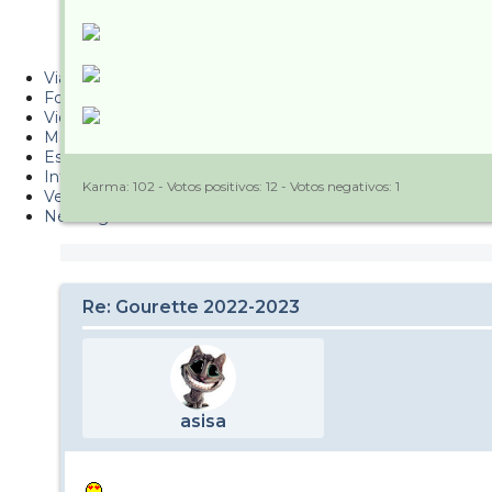
Metiendo Cantos
PUCAF - Blog
Viajes
Fotos
Videos
Material
Esquí Pro
Infonieve
Karma:
102
- Votos positivos:
12
- Votos negativos:
1
Verano
Nevalog
Re: Gourette 2022-2023
asisa