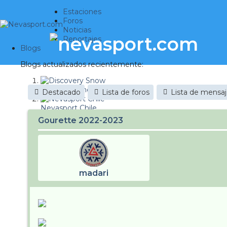
Estaciones
Foros
Noticias
Reportajes
Blogs
Blogs actualizados recientemente:
Discovery Snow
Destacado
Lista de foros
Lista de mensa
Nevasport Chile
Gourette 2022-2023
Esquiaryviajar.com
nevasport blog
Brasil
madari
It's a powder da
Diario de un friki
Revista NIX