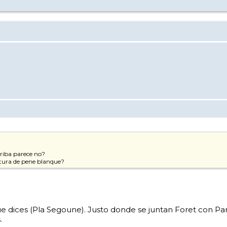
rriba parece no?
ltura de pene blanque?
que dices (Pla Segoune). Justo donde se juntan Foret con P
.