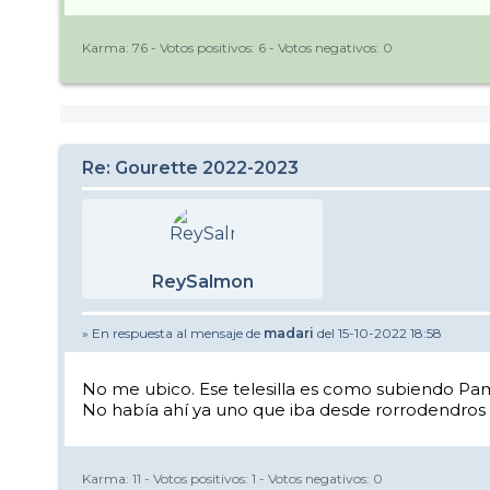
Karma:
76
- Votos positivos:
6
- Votos negativos:
0
Re: Gourette 2022-2023
ReySalmon
» En respuesta al mensaje de
madari
del 15-10-2022 18:58
No me ubico. Ese telesilla es como subiendo Pa
No había ahí ya uno que iba desde rorrodendros
Karma:
11
- Votos positivos:
1
- Votos negativos:
0