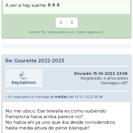
A ver si hay suerte 🤞🤞🤞
Karma:
76
- Votos positivos:
6
- Votos negativos:
0
Re: Gourette 2022-2023
Enviado: 15-10-2022 23:06
Registrado: 4 años antes
ReySalmon
Mensajes: 497
» En respuesta al mensaje de
madari
del 15-10-2022 18:58
No me ubico. Ese telesilla es como subiendo
Pamplona hacia arriba parece no?
No había ahí ya uno que iba desde rorrodendros
hasta media altura de pene blanque?