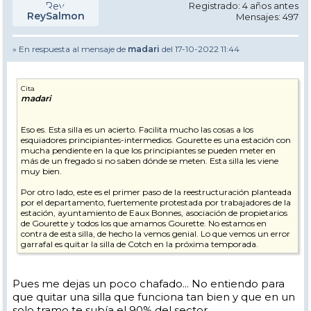
Registrado: 4 años antes
ReySalmon
Mensajes: 497
» En respuesta al mensaje de
madari
del 17-10-2022 11:44
Cita
madari
Eso es. Esta silla es un acierto. Facilita mucho las cosas a los
esquiadores principiantes-intermedios. Gourette es una estación con
mucha pendiente en la que los principiantes se pueden meter en
más de un fregado si no saben dónde se meten. Esta silla les viene
muy bien.
Por otro lado, este es el primer paso de la reestructuración planteada
por el departamento, fuertemente protestada por trabajadores de la
estación, ayuntamiento de Eaux Bonnes, asociación de propietarios
de Gourette y todos los que amamos Gourette. No estamos en
contra de esta silla, de hecho la vemos genial. Lo que vemos un error
garrafal es quitar la silla de Cotch en la próxima temporada.
A ver si por lo menos en la reunión de Baiona, entran en razón y
avalan la ampliación a Anglas. Dentro de la cagada de Cotch,
Pues me dejas un poco chafado... No entiendo para
ampliar Gourette a Anglas sería un notición y un primer posible
que quitar una silla que funciona tan bien y que en un
paso a la unión con Artouste en el futuro. Vamos a ver, paso a paso.
Ahora mismo, Gourette, para el que no sufre de kilometritis, es una
solo tramo te subía el 90% del sector.