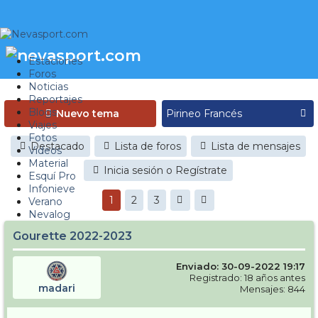
Estaciones
Foros
Noticias
Reportajes
Blogs
Nuevo tema
Viajes
Fotos
Destacado
Lista de foros
Lista de mensajes
Videos
Material
Inicia sesión o Regístrate
Esquí Pro
Infonieve
1
2
3
Verano
Nevalog
Gourette 2022-2023
Enviado: 30-09-2022 19:17
Registrado: 18 años antes
madari
Mensajes: 844