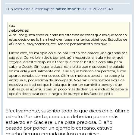
» En respuesta al mensaje de
natxoimaz
del 19-10-2022 09:49
Cita
natxoimaz
A mi me gusta creer cuando leo este tipo de cosas que los que toman
estas decisiones lo han hecho en base a criterios objetivos. Estudios de
afluencia, proyecciones, etc. Tendré pensamiento positivo...
Dicho esto, en mi opinión eliminar Cotch me parece una grandísima
cagada. Como bien decís por ahí, aún recuerdo la jaula y tener que
coger el arrastre después o tener que remar hasta la otra silla para
subir a Cotch. Sin lugar a duda, es la pista que más veces he bajado
en mi vida y actualmente con la silla que hicieron era perfecta, si me
apuras echaba de menos esos últimos metros que esta no sube y la
antigua sí, por encima del snowpark. No eran unos metros extra de
excesiva calidad porque había que ir por un caminito, pero ya que
subías pues acumulabas un poco más de desnivel e incluso te daba la
opción de enlazar con la negra de bumps o los fuera de pista.
Por comentar algo más, sí que me parece bien que retoquen algunas
otras pistas. Reconozco que algunas palas son muy empinadas para
Efectivamente, suscribo todo lo que dices en el último
principiantes, en especial con niños. Lo viví de pequeño y lo he
párrafo. Por cierto, creo que deberían poner más
revivido con mis hijos y amigos. Y lo que peor llevo es el cuello de
botella de la parte baja, es un infierno de gente, mala nieve y
esfuerzo en Glaciere, una pista preciosa. El año
peligroso. Además muchos años La Glaciere suele estar cerrada o con
pasado por poner un ejemplo cercano, estuvo
poca nieve, con lo que todo el mundo baja por la principal.
mucho tiempo cerrada incluso con nieve.