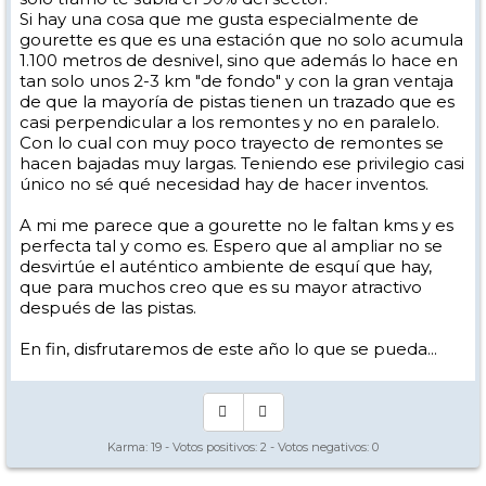
gozada. Con Anglas, sería la caña y uniendo a Artouste, la bomba
Si hay una cosa que me gusta especialmente de
gourette es que es una estación que no solo acumula
1.100 metros de desnivel, sino que además lo hace en
tan solo unos 2-3 km "de fondo" y con la gran ventaja
de que la mayoría de pistas tienen un trazado que es
casi perpendicular a los remontes y no en paralelo.
Con lo cual con muy poco trayecto de remontes se
hacen bajadas muy largas. Teniendo ese privilegio casi
único no sé qué necesidad hay de hacer inventos.
A mi me parece que a gourette no le faltan kms y es
perfecta tal y como es. Espero que al ampliar no se
desvirtúe el auténtico ambiente de esquí que hay,
que para muchos creo que es su mayor atractivo
después de las pistas.
En fin, disfrutaremos de este año lo que se pueda...
Karma:
19
- Votos positivos:
2
- Votos negativos:
0