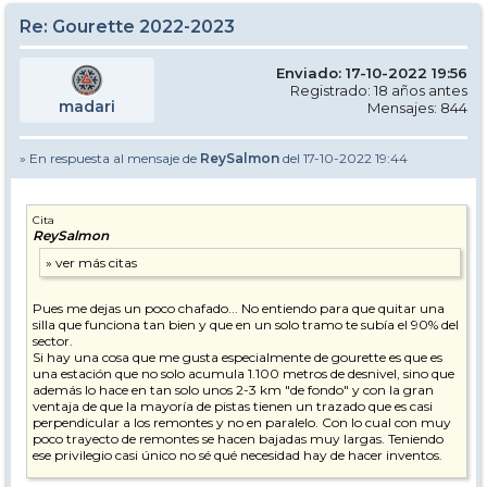
Re: Gourette 2022-2023
Enviado: 17-10-2022 19:56
Registrado: 18 años antes
madari
Mensajes: 844
» En respuesta al mensaje de
ReySalmon
del 17-10-2022 19:44
Cita
ReySalmon
Pues me dejas un poco chafado... No entiendo para que quitar una
silla que funciona tan bien y que en un solo tramo te subía el 90% del
sector.
Si hay una cosa que me gusta especialmente de gourette es que es
una estación que no solo acumula 1.100 metros de desnivel, sino que
además lo hace en tan solo unos 2-3 km "de fondo" y con la gran
ventaja de que la mayoría de pistas tienen un trazado que es casi
perpendicular a los remontes y no en paralelo. Con lo cual con muy
poco trayecto de remontes se hacen bajadas muy largas. Teniendo
ese privilegio casi único no sé qué necesidad hay de hacer inventos.