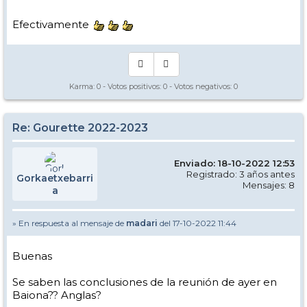
A mi me parece que a gourette no le faltan kms y es perfecta tal y
como es. Espero que al ampliar no se desvirtúe el auténtico ambiente
de esquí que hay, que para muchos creo que es su mayor atractivo
Efectivamente
después de las pistas.
En fin, disfrutaremos de este año lo que se pueda...
Karma:
0
- Votos positivos:
0
- Votos negativos:
0
Re: Gourette 2022-2023
Enviado: 18-10-2022 12:53
Registrado: 3 años antes
Gorkaetxebarri
Mensajes: 8
a
» En respuesta al mensaje de
madari
del 17-10-2022 11:44
Buenas
Se saben las conclusiones de la reunión de ayer en
Baiona?? Anglas?