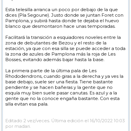
Esta telesilla arranca un poco por debajo de la que
dices (Pla Segoune). Justo donde se juntan Foret con
Pamplona, y subirá hasta donde te dejaba el huevo
blanco que desmontaron hace unas temporadas.
Facilitará la transición a esquiadores noveles entre la
zona de debutantes de Bezou y el resto de la
estación, ya que con esa silla se puede acceder a toda
la zona de azules de Pamplona más la roja de Les
Bosses, evitando además bajar hasta la base.
La primera parte de la última pala de Les
Rhododendrons, cuando giras a la derecha y ya ves la
base debajo, suele ser una fiesta. Tiene bastante
pendiente y se hacen bañeras y la gente que no
esquía muy bien suele pasar canutas. Es azul y a la
gente que no la conoce engaña bastante. Con esta
silla evitan esa pala.
Editado 2 vez/veces. Última edición el 16/10/2022 10:03
por madari.