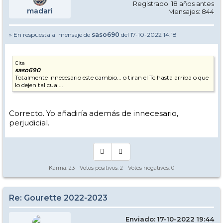
Registrado: 18 años antes
madari
Mensajes: 844
» En respuesta al mensaje de
saso690
del 17-10-2022 14:18
Cita
saso690
Totalmente innecesario este cambio... o tiran el Tc hasta arriba o que
lo dejen tal cual...
Correcto. Yo añadiría además de innecesario,
perjudicial.
Karma:
23
- Votos positivos:
2
- Votos negativos:
0
Re: Gourette 2022-2023
Enviado: 17-10-2022 19:44