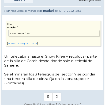
» En respuesta al mensaje de
madari
del 17-10-2022 12:33
Cita
madari
[
www.nevasport.com
]
Un telecabina hasta el Snow K'fee y recolocar parte
de la silla de Cotch desde donde sale el teleski de
Sarriere.
Se eliminarán los 3 telesquís del sector. Y se pondrá
una tercera silla de pinza fija en la zona superior
(Fontaines).
Karma:
8
- Votos positivos:
1
- Votos negativos:
0