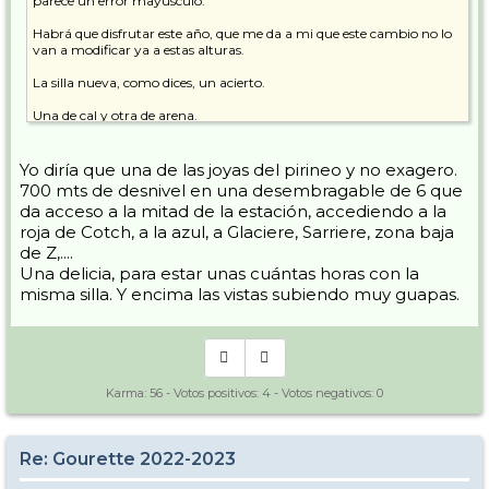
parece un error mayúsculo.
Habrá que disfrutar este año, que me da a mi que este cambio no lo
van a modificar ya a estas alturas.
La silla nueva, como dices, un acierto.
Una de cal y otra de arena.
Yo diría que una de las joyas del pirineo y no exagero.
700 mts de desnivel en una desembragable de 6 que
da acceso a la mitad de la estación, accediendo a la
roja de Cotch, a la azul, a Glaciere, Sarriere, zona baja
de Z,....
Una delicia, para estar unas cuántas horas con la
misma silla. Y encima las vistas subiendo muy guapas.
Karma:
56
- Votos positivos:
4
- Votos negativos:
0
Re: Gourette 2022-2023