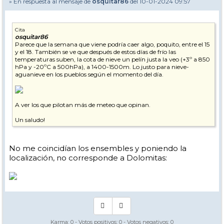
» En respuesta al mensaje de
osquitar86
del 10-01-2024 09:57
Cita
osquitar86
Parece que la semana que viene podría caer algo, poquito, entre el 15
y el 18. También se ve que después de estos días de frío las
temperaturas suben, la cota de nieve un pelín justa la veo (+3º a 850
hPa y -20ºC a 500hPa), a 1400-1500m. Lo justo para nieve-
aguanieve en los pueblos según el momento del día.
A ver los que pilotan más de meteo que opinan.
Un saludo!
No me coincidían los ensembles y poniendo la
localización, no corresponde a Dolomitas:
Karma:
0
- Votos positivos:
0
- Votos negativos:
0