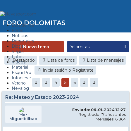
FORO DOLOMITAS
Estaciones
Foros
Noticias
Reportajes
Blogs
Nuevo tema
Viajes
Fotos
Destacado
Lista de foros
Lista de mensajes
Videos
Material
Inicia sesión o Regístrate
Esquí Pro
Infonieve
4
5
6
Verano
Nevalog
Re: Meteo y Estsdo 2023-2024
Enviado: 06-01-2024 12:27
Registrado: 17 años antes
Miguelbilbao
Mensajes: 6.864