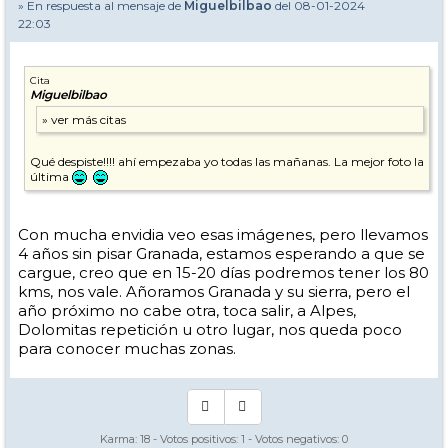
» En respuesta al mensaje de
Miguelbilbao
del 08-01-2024
22:03
Cita
Miguelbilbao
Qué despiste!!!! ahí empezaba yo todas las mañanas. La mejor foto la
última
Con mucha envidia veo esas imágenes, pero llevamos
4 años sin pisar Granada, estamos esperando a que se
cargue, creo que en 15-20 días podremos tener los 80
kms, nos vale. Añoramos Granada y su sierra, pero el
año próximo no cabe otra, toca salir, a Alpes,
Dolomitas repetición u otro lugar, nos queda poco
para conocer muchas zonas.
Karma:
18
- Votos positivos:
1
- Votos negativos:
0