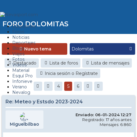
FORO DOLOMITAS
Estaciones
Foros
Noticias
Reportajes
Blogs
Nuevo tema
Viajes
Fotos
Destacado
Lista de foros
Lista de mensajes
Videos
Material
Inicia sesión o Regístrate
Esquí Pro
Infonieve
4
5
6
Verano
Nevalog
Re: Meteo y Estsdo 2023-2024
Enviado: 06-01-2024 12:27
Registrado: 17 años antes
Miguelbilbao
Mensajes: 6.860