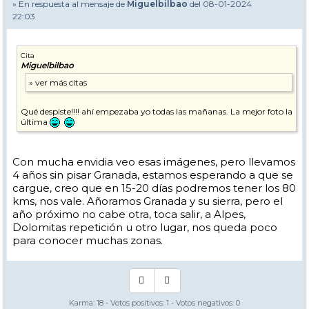
» En respuesta al mensaje de
Miguelbilbao
del 08-01-2024
22:03
Cita
Miguelbilbao
Qué despiste!!!! ahí empezaba yo todas las mañanas. La mejor foto la
última
Con mucha envidia veo esas imágenes, pero llevamos
4 años sin pisar Granada, estamos esperando a que se
cargue, creo que en 15-20 días podremos tener los 80
kms, nos vale. Añoramos Granada y su sierra, pero el
año próximo no cabe otra, toca salir, a Alpes,
Dolomitas repetición u otro lugar, nos queda poco
para conocer muchas zonas.
Karma:
18
- Votos positivos:
1
- Votos negativos:
0