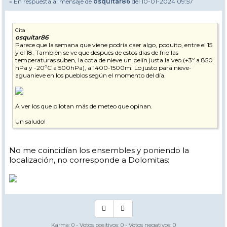
» En respuesta al mensaje de
osquitar86
del 10-01-2024 09:57
Cita
osquitar86
Parece que la semana que viene podría caer algo, poquito, entre el 15
y el 18. También se ve que después de estos días de frío las
temperaturas suben, la cota de nieve un pelín justa la veo (+3º a 850
hPa y -20ºC a 500hPa), a 1400-1500m. Lo justo para nieve-
aguanieve en los pueblos según el momento del día.
A ver los que pilotan más de meteo que opinan.
Un saludo!
No me coincidían los ensembles y poniendo la
localización, no corresponde a Dolomitas:
Karma:
0
- Votos positivos:
0
- Votos negativos:
0