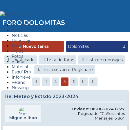
FORO DOLOMITAS
Estaciones
Foros
Noticias
Reportajes
Blogs
Nuevo tema
Viajes
Fotos
Destacado
Lista de foros
Lista de mensajes
Videos
Material
Inicia sesión o Regístrate
Esquí Pro
Infonieve
4
5
6
Verano
Nevalog
Re: Meteo y Estsdo 2023-2024
Enviado: 06-01-2024 12:27
Registrado: 17 años antes
Miguelbilbao
Mensajes: 6.864