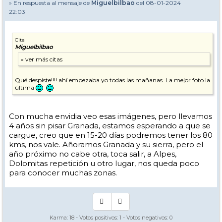
» En respuesta al mensaje de
Miguelbilbao
del 08-01-2024
22:03
Cita
Miguelbilbao
Qué despiste!!!! ahí empezaba yo todas las mañanas. La mejor foto la
última
Con mucha envidia veo esas imágenes, pero llevamos
4 años sin pisar Granada, estamos esperando a que se
cargue, creo que en 15-20 días podremos tener los 80
kms, nos vale. Añoramos Granada y su sierra, pero el
año próximo no cabe otra, toca salir, a Alpes,
Dolomitas repetición u otro lugar, nos queda poco
para conocer muchas zonas.
Karma:
18
- Votos positivos:
1
- Votos negativos:
0