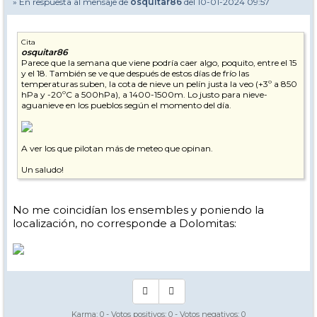
» En respuesta al mensaje de
osquitar86
del 10-01-2024 09:57
Cita
osquitar86
Parece que la semana que viene podría caer algo, poquito, entre el 15
y el 18. También se ve que después de estos días de frío las
temperaturas suben, la cota de nieve un pelín justa la veo (+3º a 850
hPa y -20ºC a 500hPa), a 1400-1500m. Lo justo para nieve-
aguanieve en los pueblos según el momento del día.
A ver los que pilotan más de meteo que opinan.
Un saludo!
No me coincidían los ensembles y poniendo la
localización, no corresponde a Dolomitas:
Karma:
0
- Votos positivos:
0
- Votos negativos:
0