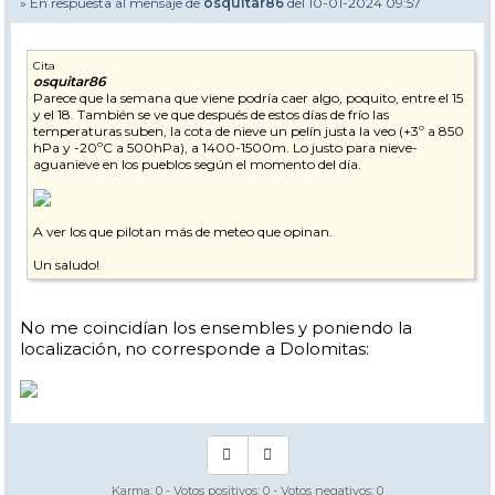
» En respuesta al mensaje de
osquitar86
del 10-01-2024 09:57
Cita
osquitar86
Parece que la semana que viene podría caer algo, poquito, entre el 15
y el 18. También se ve que después de estos días de frío las
temperaturas suben, la cota de nieve un pelín justa la veo (+3º a 850
hPa y -20ºC a 500hPa), a 1400-1500m. Lo justo para nieve-
aguanieve en los pueblos según el momento del día.
A ver los que pilotan más de meteo que opinan.
Un saludo!
No me coincidían los ensembles y poniendo la
localización, no corresponde a Dolomitas:
Karma:
0
- Votos positivos:
0
- Votos negativos:
0