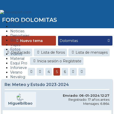
FORO DOLOMITAS
Estaciones
Foros
Noticias
Reportajes
Blogs
Nuevo tema
Viajes
Fotos
Destacado
Lista de foros
Lista de mensajes
Videos
Material
Inicia sesión o Regístrate
Esquí Pro
Infonieve
4
5
6
Verano
Nevalog
Re: Meteo y Estsdo 2023-2024
Enviado: 06-01-2024 12:27
Registrado: 17 años antes
Miguelbilbao
Mensajes: 6.864