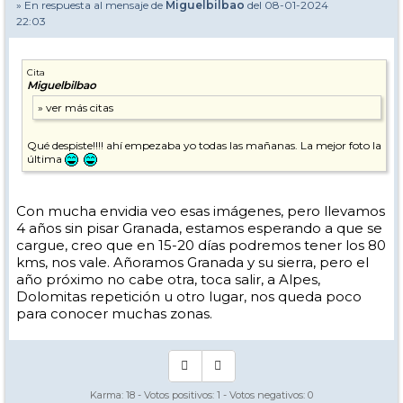
» En respuesta al mensaje de
Miguelbilbao
del 08-01-2024
22:03
Cita
Miguelbilbao
Qué despiste!!!! ahí empezaba yo todas las mañanas. La mejor foto la
última
Con mucha envidia veo esas imágenes, pero llevamos
4 años sin pisar Granada, estamos esperando a que se
cargue, creo que en 15-20 días podremos tener los 80
kms, nos vale. Añoramos Granada y su sierra, pero el
año próximo no cabe otra, toca salir, a Alpes,
Dolomitas repetición u otro lugar, nos queda poco
para conocer muchas zonas.
Karma:
18
- Votos positivos:
1
- Votos negativos:
0