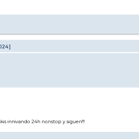
024]
kis innivando 24h nonstop y siguen!!!