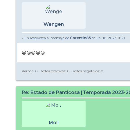
Wengen
» En respuesta al mensaje de
Corentin85
del 29-10-2023 11:50
😍😍😍😍😍
Karma:
0
- Votos positivos:
0
- Votos negativos:
0
Re: Estado de Panticosa [Temporada 2023-2
Molí