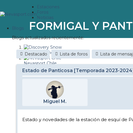
Estaciones
Foros
Noticias
FORMIGAL Y PANT
Reportajes
Blogs
Blogs actualizados recientemente:
Discovery Snow
Destacado
Lista de foros
Lista de mensa
Nevasport Chile
Estado de Panticosa [Temporada 2023-2024
Esquiaryviajar.com
nevasport blog
Brasil
Miguel M.
It's a powder da
Diario de un friki
Estado y novedades de la estación de esquí de 
Revista NIX