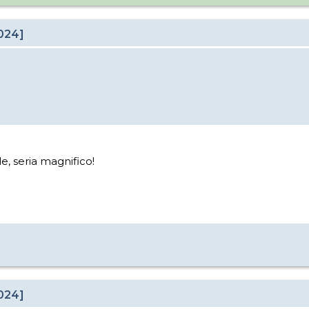
024]
e, seria magnifico!
024]