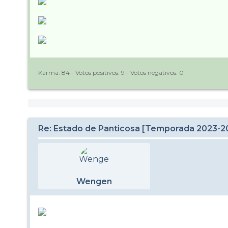
Karma:
84
- Votos positivos:
9
- Votos negativos:
0
Re: Estado de Panticosa [Temporada 2023-2
Wengen