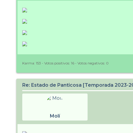
Karma:
153
- Votos positivos:
16
- Votos negativos:
0
Re: Estado de Panticosa [Temporada 2023-2
Molí