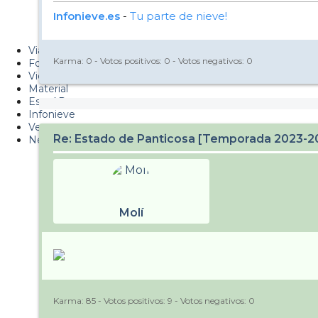
Metiendo Cantos
Infonieve.es
-
Tu parte de nieve!
PUCAF - Blog
Viajes
Karma:
0
- Votos positivos:
0
- Votos negativos:
0
Fotos
Videos
Material
Esquí Pro
Infonieve
Verano
Re: Estado de Panticosa [Temporada 2023-2
Nevalog
Molí
Karma:
85
- Votos positivos:
9
- Votos negativos:
0