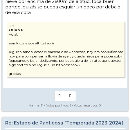
nieve por encima de 2600m de altitud, toca buen
porteo, quizás se pueda esquiar un poco por debajo
de esa cota
Cita
DGATD1
Hola!,
esas fotos a que altitud son?
Alguien sabe si desde el balneario de Panticosa, hay nevado suficiente
hoy para compensar la lluvia de ayer, y queda nieve para poder subir
foqueando y bajar deslizando, por cualquiera de la rutas aunque sea
algo cortito o no llegue a un hito deseado??
gracias!
Karma:
11
- Votos positivos:
1
- Votos negativos:
0
Re: Estado de Panticosa [Temporada 2023-2024]