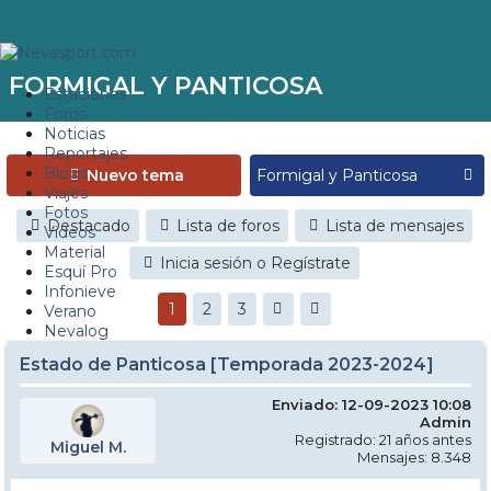
FORMIGAL Y PANTICOSA
Estaciones
Foros
Noticias
Reportajes
Blogs
Nuevo tema
Viajes
Fotos
Destacado
Lista de foros
Lista de mensajes
Videos
Material
Inicia sesión o Regístrate
Esquí Pro
Infonieve
1
2
3
Verano
Nevalog
Estado de Panticosa [Temporada 2023-2024]
Enviado: 12-09-2023 10:08
Admin
Registrado: 21 años antes
Miguel M.
Mensajes: 8.348