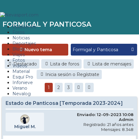
FORMIGAL Y PANTICOSA
Estaciones
Foros
Noticias
Reportajes
Blogs
Nuevo tema
Viajes
Fotos
Destacado
Lista de foros
Lista de mensajes
Videos
Material
Inicia sesión o Regístrate
Esquí Pro
Infonieve
1
2
3
Verano
Nevalog
Estado de Panticosa [Temporada 2023-2024]
Enviado: 12-09-2023 10:08
Admin
Registrado: 21 años antes
Miguel M.
Mensajes: 8.348