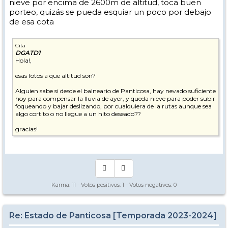
nieve por encima de 2600m de altitud, toca buen
porteo, quizás se pueda esquiar un poco por debajo
de esa cota
Cita
DGATD1
Hola!,
esas fotos a que altitud son?
Alguien sabe si desde el balneario de Panticosa, hay nevado suficiente
hoy para compensar la lluvia de ayer, y queda nieve para poder subir
foqueando y bajar deslizando, por cualquiera de la rutas aunque sea
algo cortito o no llegue a un hito deseado??
gracias!
Karma:
11
- Votos positivos:
1
- Votos negativos:
0
Re: Estado de Panticosa [Temporada 2023-2024]