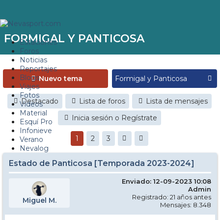
FORMIGAL Y PANTICOSA
Estaciones
Foros
Noticias
Reportajes
Blogs
Nuevo tema
Viajes
Fotos
Destacado
Lista de foros
Lista de mensajes
Videos
Material
Inicia sesión o Regístrate
Esquí Pro
Infonieve
1
2
3
Verano
Nevalog
Estado de Panticosa [Temporada 2023-2024]
Enviado: 12-09-2023 10:08
Admin
Registrado: 21 años antes
Miguel M.
Mensajes: 8.348