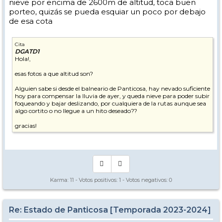
nieve por encima de 2600m de altitud, toca buen
porteo, quizás se pueda esquiar un poco por debajo
de esa cota
Cita
DGATD1
Hola!,
esas fotos a que altitud son?
Alguien sabe si desde el balneario de Panticosa, hay nevado suficiente
hoy para compensar la lluvia de ayer, y queda nieve para poder subir
foqueando y bajar deslizando, por cualquiera de la rutas aunque sea
algo cortito o no llegue a un hito deseado??
gracias!
Karma:
11
- Votos positivos:
1
- Votos negativos:
0
Re: Estado de Panticosa [Temporada 2023-2024]