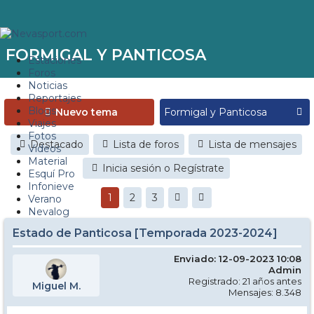
FORMIGAL Y PANTICOSA
Estaciones
Foros
Noticias
Reportajes
Blogs
Nuevo tema
Viajes
Fotos
Destacado
Lista de foros
Lista de mensajes
Videos
Material
Inicia sesión o Regístrate
Esquí Pro
Infonieve
1
2
3
Verano
Nevalog
Estado de Panticosa [Temporada 2023-2024]
Enviado: 12-09-2023 10:08
Admin
Registrado: 21 años antes
Miguel M.
Mensajes: 8.348