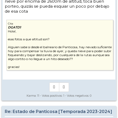
nieve por encima de 2600m de altitud, toca buen
porteo, quizás se pueda esquiar un poco por debajo
de esa cota
Cita
DGATD1
Hola!,
esas fotos a que altitud son?
Alguien sabe si desde el balneario de Panticosa, hay nevado suficiente
hoy para compensar la lluvia de ayer, y queda nieve para poder subir
foqueando y bajar deslizando, por cualquiera de la rutas aunque sea
algo cortito o no llegue a un hito deseado??
gracias!
Karma:
11
- Votos positivos:
1
- Votos negativos:
0
Re: Estado de Panticosa [Temporada 2023-2024]