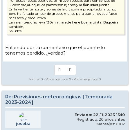
Por buscar cosas positivas, se intuyen cositas para comienzos de
Diciembre,aunque los plazos son lejanos y la fiabilidad justita.
En la vertiente norte y zonas de la divisoria a precipitado mucho,
pero ha faltado un par de grados menos para que la nevada fuese
más seca y productiva.
Larra en tres días lleva 130mm, arette tiene buena pinta, Baqueira
también,
Saludos.
Entiendo por tu comentario que el puente lo
tenemos perdido, ¿verdad?
Karma:
0
- Votos positivos:
0
- Votos negativos:
0
Re: Previsiones meteorológicas [Temporada
2023-2024]
Enviado: 22-11-2023 13:10
Registrado: 20 años antes
joseba
Mensajes: 6.102