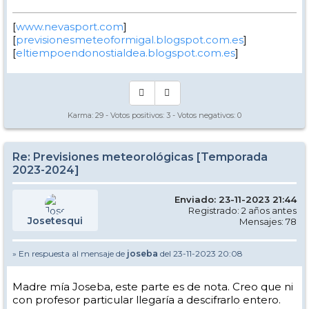
[
www.nevasport.com
]
[
previsionesmeteoformigal.blogspot.com.es
]
[
eltiempoendonostialdea.blogspot.com.es
]
Karma:
29
- Votos positivos:
3
- Votos negativos:
0
Re: Previsiones meteorológicas [Temporada
2023-2024]
Enviado: 23-11-2023 21:44
Registrado: 2 años antes
Josetesqui
Mensajes: 78
» En respuesta al mensaje de
joseba
del 23-11-2023 20:08
Madre mía Joseba, este parte es de nota. Creo que ni
con profesor particular llegaría a descifrarlo entero.