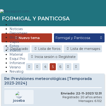
FORMIGAL Y PANTICOSA
Estaciones
Foros
Noticias
Reportajes
Blogs
Nuevo tema
Viajes
Fotos
Destacado
Lista de foros
Lista de mensajes
Videos
Material
Inicia sesión o Regístrate
Esquí Pro
Infonieve
4
5
6
Verano
Nevalog
Re: Previsiones meteorológicas [Temporada
2023-2024]
Enviado: 22-11-2023 12:31
Registrado: 20 años antes
joseba
Mensajes: 6.102