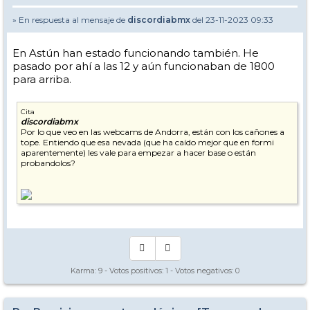
» En respuesta al mensaje de
discordiabmx
del 23-11-2023 09:33
En Astún han estado funcionando también. He
pasado por ahí a las 12 y aún funcionaban de 1800
para arriba.
Cita
discordiabmx
Por lo que veo en las webcams de Andorra, están con los cañones a
tope. Entiendo que esa nevada (que ha caído mejor que en formi
aparentemente) les vale para empezar a hacer base o están
probandolos?
Karma:
9
- Votos positivos:
1
- Votos negativos:
0