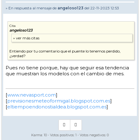
» En respuesta al mensaje de
angeloso123
del 22-11-2023 12:53
Cita
angeloso123
Entiendo por tu comentario que el puente lo tenemos perdido,
¿verdad?
Pues no tiene porque, hay que seguir esa tendencia
que muestran los modelos con el cambio de mes.
[
www.nevasport.com
]
[
previsionesmeteoformigal.blogspot.com.es
]
[
eltiempoendonostialdea.blogspot.com.es
]
Karma:
10
- Votos positivos:
1
- Votos negativos:
0