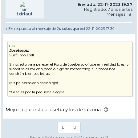
Enviado: 22-11-2023 19:27
Registrado: 7 años antes
txirlaut
Mensajes: 181
» En respuesta al mensaje de
Josetesqui
del 22-11-2023 17:39
Cita
Josetesqui
Surfi, mójate!!
Si no, esto va a parecer el Foro de Joseba solo( que en realidad lo es) y
si controlas mucho,poco o algo de meteorología, a todos nos
vendrán bien tus letras.
Mis palabras con cariño ojo!
*Gracias por la pequeña alegría!
Mejor dejar esto a joseba y los de la zona...😘
Karma:
-18
- Votos positivos:
0
- Votos negativos:
2