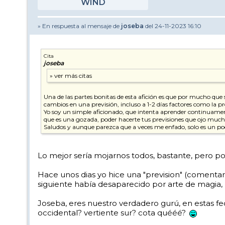
WIND
» En respuesta al mensaje de
joseba
del 24-11-2023 16:10
Cita
joseba
Una de las partes bonitas de esta afición es que por mucho que
cambios en una previsión, incluso a 1-2 días factores como la pr
Yo soy un simple aficionado, que intenta aprender continuament
que es una gozada, poder hacerte tus previsiones que ojo mucha
Saludos y aunque parezca que a veces me enfado, solo es un poc
Lo mejor sería mojarnos todos, bastante, pero po
Hace unos dias yo hice una "prevision" (comentario
siguiente había desaparecido por arte de magia, 
Joseba, eres nuestro verdadero gurú, en estas f
occidental? vertiente sur? cota quééé?