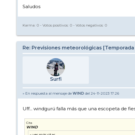
Saludos
Karma:
0
- Votos positivos:
0
- Votos negativos:
0
Re: Previsiones meteorológicas [Temporada
Surfi
» En respuesta al mensaje de
WIND
del 24-11-2023 17:26
Uff... windgurú falla más que una escopeta de fie
Cita
WIND