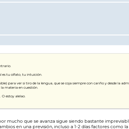
trario.
 es tu olfato, tu intuición.
ible) para ver si tiro de la lengua, que se coja siempre con cariño y desde la a
 la materia en cuestión.
 O estoy alelao.
 por mucho que se avanza sigue siendo bastante imprevisibl
ios en una previsión, incluso a 1-2 días factores como la 