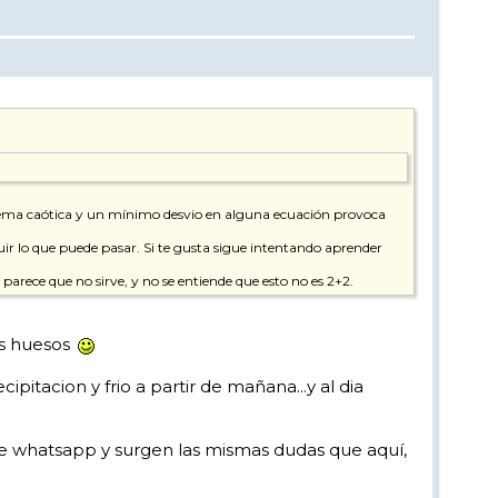
istema caótica y un mínimo desvio en alguna ecuación provoca
ir lo que puede pasar. Si te gusta sigue intentando aprender
arece que no sirve, y no se entiende que esto no es 2+2.
os huesos
pitacion y frio a partir de mañana...y al dia
de whatsapp y surgen las mismas dudas que aquí,