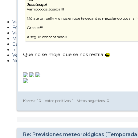
Cita
Josetesqui
Metiendo Cantos
Vamooooos Joseba!!!!
PUCAF - Blog
Mójate un pelín y dinos en que te decantas mezclando toda la i
Viajes
Fotos
Gracias!!!
Videos
A seguir concentrado!!!
Material
Esquí Pro
Infonieve
Que no se moje, que se nos resfria
Verano
Nevalog
Karma:
10
- Votos positivos:
1
- Votos negativos:
0
Re: Previsiones meteorológicas [Temporada