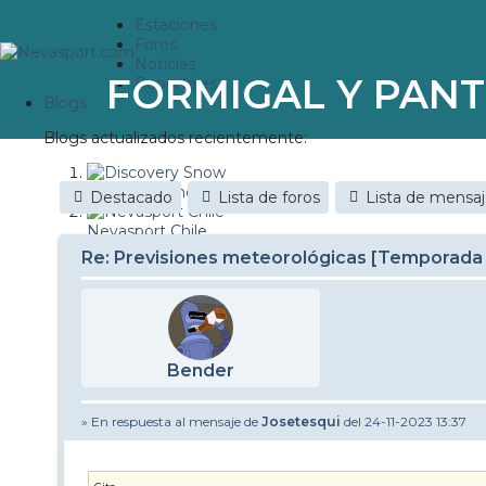
Estaciones
Foros
Noticias
FORMIGAL Y PANT
Reportajes
Blogs
Blogs actualizados recientemente:
Discovery Snow
Destacado
Lista de foros
Lista de mensa
Nevasport Chile
Re: Previsiones meteorológicas [Temporada
Esquiaryviajar.com
nevasport blog
Brasil
Bender
It's a powder da
» En respuesta al mensaje de
Josetesqui
del 24-11-2023 13:37
Diario de un friki
Revista NIX