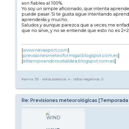
son fiables al 100%.
Yo soy un simple aficionado, que intenta aprende
puede pasar. Si te gusta sigue intentando aprend
aprenderás y mucho.
Saludos y aunque parezca que a veces me enfado
que no sirve, y no se entiende que esto no es 2+2
[
www.nevasport.com
]
[
previsionesmeteoformigal.blogspot.com.es
]
[
eltiempoendonostialdea.blogspot.com.es
]
Karma:
39
- Votos positivos:
4
- Votos negativos:
0
Re: Previsiones meteorológicas [Temporada