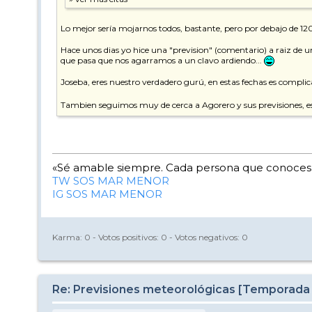
Lo mejor sería mojarnos todos, bastante, pero por debajo de 12
Hace unos dias yo hice una "prevision" (comentario) a raiz de u
que pasa que nos agarramos a un clavo ardiendo...
Joseba, eres nuestro verdadero gurú, en estas fechas es compli
Tambien seguimos muy de cerca a Agorero y sus previsiones, est
«Sé amable siempre. Cada persona que conoces e
TW SOS MAR MENOR
IG SOS MAR MENOR
Karma:
0
- Votos positivos:
0
- Votos negativos:
0
Re: Previsiones meteorológicas [Temporada