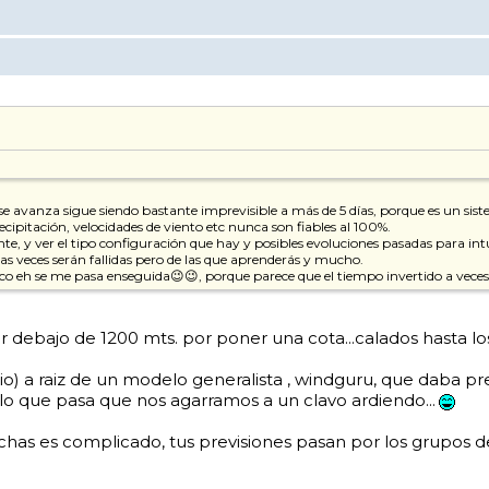
 se avanza sigue siendo bastante imprevisible a más de 5 días, porque es un s
ecipitación, velocidades de viento etc nunca son fiables al 100%.
e, y ver el tipo configuración que hay y posibles evoluciones pasadas para intu
s veces serán fallidas pero de las que aprenderás y mucho.
o eh se me pasa enseguida😉😉, porque parece que el tiempo invertido a veces p
r debajo de 1200 mts. por poner una cota...calados hasta l
) a raiz de un modelo generalista , windguru, que daba preci
lo que pasa que nos agarramos a un clavo ardiendo...
echas es complicado, tus previsiones pasan por los grupos 