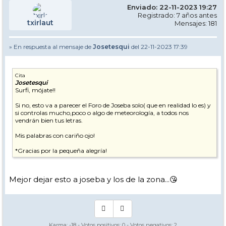
Enviado: 22-11-2023 19:27
Registrado: 7 años antes
txirlaut
Mensajes: 181
» En respuesta al mensaje de
Josetesqui
del 22-11-2023 17:39
Cita
Josetesqui
Surfi, mójate!!
Si no, esto va a parecer el Foro de Joseba solo( que en realidad lo es) y
si controlas mucho,poco o algo de meteorología, a todos nos
vendrán bien tus letras.
Mis palabras con cariño ojo!
*Gracias por la pequeña alegría!
Mejor dejar esto a joseba y los de la zona...😘
Karma:
-18
- Votos positivos:
0
- Votos negativos:
2