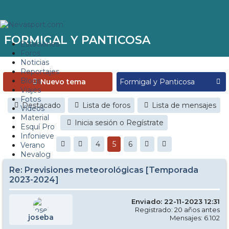
FORMIGAL Y PANTICOSA
Estaciones
Foros
Noticias
Reportajes
Blogs
Nuevo tema
Viajes
Fotos
Destacado
Lista de foros
Lista de mensajes
Videos
Material
Inicia sesión o Regístrate
Esquí Pro
Infonieve
4
5
6
Verano
Nevalog
Re: Previsiones meteorológicas [Temporada
2023-2024]
Enviado: 22-11-2023 12:31
Registrado: 20 años antes
joseba
Mensajes: 6.102