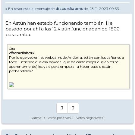
» En respuesta al mensaje de
discordiabmx
del 23-11-2023 09:33
En Astún han estado funcionando también. He
pasado por ahí a las 12 y aún funcionaban de 1800
para arriba.
Cita
discordiabmx
Por lo que veo en las webcams de Andorra, están con los cañones a
tope. Entiendo que esa nevada (que ha caído mejor que en formi
aparentemente) les vale para empezar a hacer base o están
probandolos?
Karma:
9
- Votos positivos:
1
- Votos negativos:
0