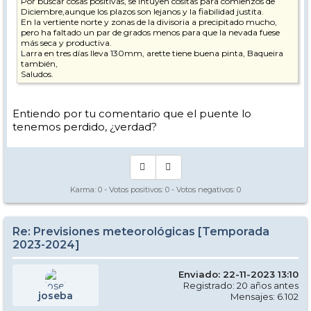
Por buscar cosas positivas, se intuyen cositas para comienzos de
Diciembre,aunque los plazos son lejanos y la fiabilidad justita.
En la vertiente norte y zonas de la divisoria a precipitado mucho,
pero ha faltado un par de grados menos para que la nevada fuese
más seca y productiva.
Larra en tres días lleva 130mm, arette tiene buena pinta, Baqueira
también,
Saludos.
Entiendo por tu comentario que el puente lo
tenemos perdido, ¿verdad?
Karma:
0
- Votos positivos:
0
- Votos negativos:
0
Re: Previsiones meteorológicas [Temporada
2023-2024]
Enviado: 22-11-2023 13:10
Registrado: 20 años antes
joseba
Mensajes: 6.102