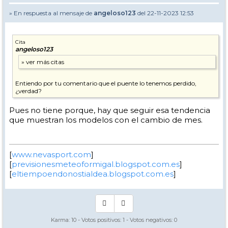
» En respuesta al mensaje de
angeloso123
del 22-11-2023 12:53
Cita
angeloso123
Entiendo por tu comentario que el puente lo tenemos perdido,
¿verdad?
Pues no tiene porque, hay que seguir esa tendencia
que muestran los modelos con el cambio de mes.
[
www.nevasport.com
]
[
previsionesmeteoformigal.blogspot.com.es
]
[
eltiempoendonostialdea.blogspot.com.es
]
Karma:
10
- Votos positivos:
1
- Votos negativos:
0