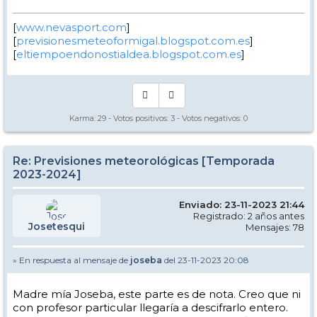
[
www.nevasport.com
]
[
previsionesmeteoformigal.blogspot.com.es
]
[
eltiempoendonostialdea.blogspot.com.es
]
Karma:
29
- Votos positivos:
3
- Votos negativos:
0
Re: Previsiones meteorológicas [Temporada
2023-2024]
Enviado: 23-11-2023 21:44
Registrado: 2 años antes
Josetesqui
Mensajes: 78
» En respuesta al mensaje de
joseba
del 23-11-2023 20:08
Madre mía Joseba, este parte es de nota. Creo que ni
con profesor particular llegaría a descifrarlo entero.